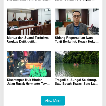
Kebakaran KM Mutiara
Dengan Lelaki Lain
Sentosa 2
Mertua dan Suami Terdakwa
Sidang Praperadilan Iwan
Ungkap Detik-detik
Tuaji Berlanjut, Kuasa Hukum
Penusukan yang Tewaskan
Soroti Dasar OTT hingga Izin
Asep di Kertapati
Penggeledahan
Diserempet Truk Hindari
Tragedi di Sungai Selabung,
Jalan Rusak Hermanto Tewas
Satu Bocah Tewas, Satu Lagi
di Tempat
Masih Dalam Pencarian
View More