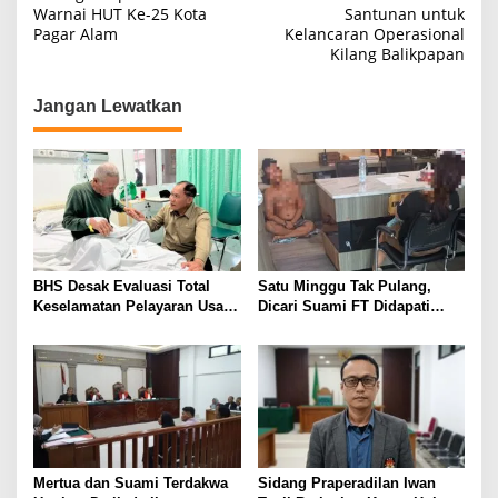
Warnai HUT Ke-25 Kota
Santunan untuk
v
Pagar Alam
Kelancaran Operasional
i
Kilang Balikpapan
g
Jangan Lewatkan
a
s
i
p
o
s
BHS Desak Evaluasi Total
Satu Minggu Tak Pulang,
Keselamatan Pelayaran Usai
Dicari Suami FT Didapati
Kebakaran KM Mutiara
Dengan Lelaki Lain
Sentosa 2
Mertua dan Suami Terdakwa
Sidang Praperadilan Iwan