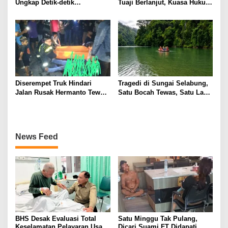
Ungkap Detik-detik
Tuaji Berlanjut, Kuasa Hukum
Penusukan yang Tewaskan
Soroti Dasar OTT hingga Izin
Asep di Kertapati
Penggeledahan
Diserempet Truk Hindari
Tragedi di Sungai Selabung,
Jalan Rusak Hermanto Tewas
Satu Bocah Tewas, Satu Lagi
di Tempat
Masih Dalam Pencarian
News Feed
BHS Desak Evaluasi Total
Satu Minggu Tak Pulang,
Keselamatan Pelayaran Usai
Dicari Suami FT Didapati