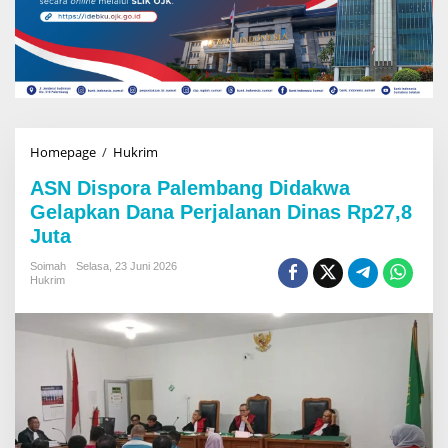
Homepage
/
Hukrim
A
S
ASN Dispora Palembang Didakwa
N
D
Gelapkan Dana Perjalanan Dinas Rp27,8
i
Juta
s
p
Soimah
Selasa, 23 Juni 2026
o
Hukrim
r
a
P
a
l
e
m
b
a