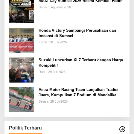
MAXi Day Sumsel 2026 Resmi Kembali Hadir
Senin, 3 Agustus 2026
Honda Victory Sambangi Perusahaan dan
Instansi di Sumsel
Kamis, 30 Juli 2026
Suzuki Luncurkan XL7 Terbaru dengan Harga
Kompetitif
Rabu, 29 Juli 2026
Astra Motor Racing Team Lanjutkan Tradisi
Juara, Kumpulkan 7 Podium di Mandalika
Racing Series Putaran ke 3
Selasa, 28 Juli 2026
Politik Terbaru