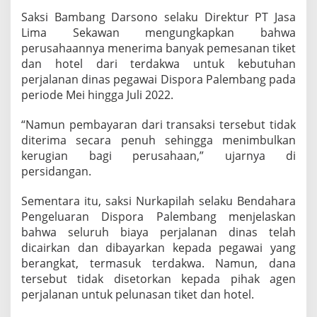
a
Saksi Bambang Darsono selaku Direktur PT Jasa
l
Lima Sekawan mengungkapkan bahwa
a
perusahaannya menerima banyak pemesanan tiket
n
a
dan hotel dari terdakwa untuk kebutuhan
n
perjalanan dinas pegawai Dispora Palembang pada
D
periode Mei hingga Juli 2022.
i
n
“Namun pembayaran dari transaksi tersebut tidak
a
s
diterima secara penuh sehingga menimbulkan
R
kerugian bagi perusahaan,” ujarnya di
p
persidangan.
2
7
Sementara itu, saksi Nurkapilah selaku Bendahara
,
8
Pengeluaran Dispora Palembang menjelaskan
J
bahwa seluruh biaya perjalanan dinas telah
u
dicairkan dan dibayarkan kepada pegawai yang
t
berangkat, termasuk terdakwa. Namun, dana
a
tersebut tidak disetorkan kepada pihak agen
perjalanan untuk pelunasan tiket dan hotel.