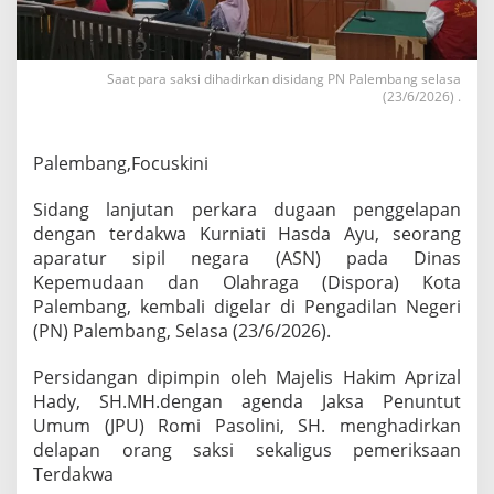
n
g
D
i
Saat para saksi dihadirkan disidang PN Palembang selasa
d
(23/6/2026) .
a
k
w
Palembang,Focuskini
a
G
Sidang lanjutan perkara dugaan penggelapan
e
l
dengan terdakwa Kurniati Hasda Ayu, seorang
a
aparatur sipil negara (ASN) pada Dinas
p
Kepemudaan dan Olahraga (Dispora) Kota
k
Palembang, kembali digelar di Pengadilan Negeri
a
(PN) Palembang, Selasa (23/6/2026).
n
D
a
Persidangan dipimpin oleh Majelis Hakim Aprizal
n
Hady, SH.MH.dengan agenda Jaksa Penuntut
a
Umum (JPU) Romi Pasolini, SH. menghadirkan
P
delapan orang saksi sekaligus pemeriksaan
e
r
Terdakwa
j