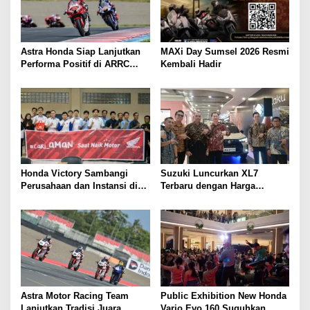
p
o
s
Astra Honda Siap Lanjutkan
MAXi Day Sumsel 2026 Resmi
Performa Positif di ARRC
Kembali Hadir
Mandalika 2026
Honda Victory Sambangi
Suzuki Luncurkan XL7
Perusahaan dan Instansi di
Terbaru dengan Harga
Sumsel
Kompetitif
Astra Motor Racing Team
Public Exhibition New Honda
Lanjutkan Tradisi Juara,
Vario Evo 160 Suguhkan