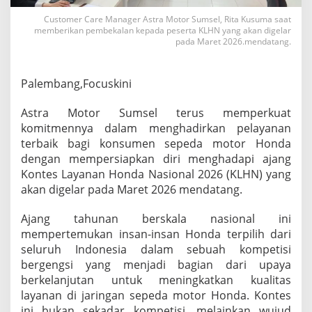
e
Customer Care Manager Astra Motor Sumsel, Rita Kusuma saat
r
memberikan pembekalan kepada peserta KLHN yang akan digelar
k
pada Maret 2026.mendatang.
u
a
t
Palembang,Focuskini
L
a
y
Astra Motor Sumsel terus memperkuat
a
komitmennya dalam menghadirkan pelayanan
n
terbaik bagi konsumen sepeda motor Honda
a
dengan mempersiapkan diri menghadapi ajang
n
,
Kontes Layanan Honda Nasional 2026 (KLHN) yang
B
akan digelar pada Maret 2026 mendatang.
i
d
Ajang tahunan berskala nasional ini
i
mempertemukan insan-insan Honda terpilih dari
k
H
seluruh Indonesia dalam sebuah kompetisi
a
bergengsi yang menjadi bagian dari upaya
s
berkelanjutan untuk meningkatkan kualitas
i
layanan di jaringan sepeda motor Honda. Kontes
l
T
ini bukan sekadar kompetisi, melainkan wujud