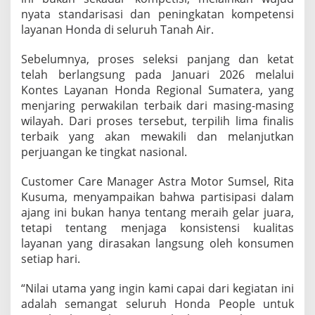
e
nyata standarisasi dan peningkatan kompetensi
r
layanan Honda di seluruh Tanah Air.
b
a
Sebelumnya, proses seleksi panjang dan ketat
i
k
telah berlangsung pada Januari 2026 melalui
d
Kontes Layanan Honda Regional Sumatera, yang
i
menjaring perwakilan terbaik dari masing-masing
A
wilayah. Dari proses tersebut, terpilih lima finalis
j
terbaik yang akan mewakili dan melanjutkan
a
n
perjuangan ke tingkat nasional.
g
N
Customer Care Manager Astra Motor Sumsel, Rita
a
Kusuma, menyampaikan bahwa partisipasi dalam
s
ajang ini bukan hanya tentang meraih gelar juara,
i
o
tetapi tentang menjaga konsistensi kualitas
n
layanan yang dirasakan langsung oleh konsumen
a
setiap hari.
l
“Nilai utama yang ingin kami capai dari kegiatan ini
adalah semangat seluruh Honda People untuk