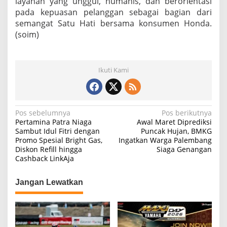
layanan yang unggul, humanis, dan berorientasi
pada kepuasan pelanggan sebagai bagian dari
semangat Satu Hati bersama konsumen Honda.
(soim)
Ikuti Kami
N
Pos sebelumnya
Pos berikutnya
Pertamina Patra Niaga
Awal Maret Diprediksi
a
Sambut Idul Fitri dengan
Puncak Hujan, BMKG
Promo Spesial Bright Gas,
Ingatkan Warga Palembang
v
Diskon Refill hingga
Siaga Genangan
i
Cashback LinkAja
g
Jangan Lewatkan
a
s
i