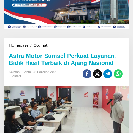
Homepage
/
Otomatif
A
s
Astra Motor Sumsel Perkuat Layanan,
t
r
Bidik Hasil Terbaik di Ajang Nasional
a
M
Soimah
Sabtu, 28 Februari 2026
Otomatif
o
t
o
r
S
u
m
s
e
l
P