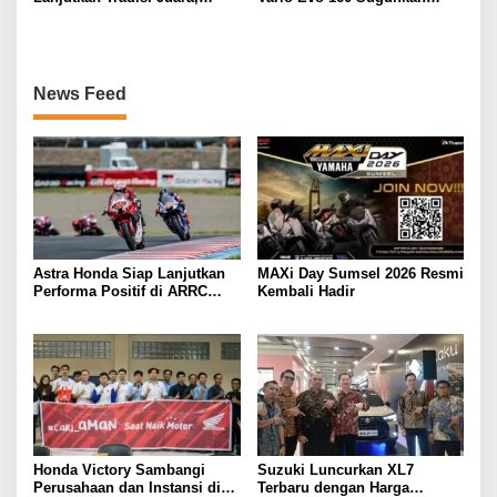
Kumpulkan 7 Podium di
Beragam Hiburan dan
Mandalika Racing Series
Inspirasi Modifikasi
Putaran ke 3
News Feed
Astra Honda Siap Lanjutkan
MAXi Day Sumsel 2026 Resmi
Performa Positif di ARRC
Kembali Hadir
Mandalika 2026
Honda Victory Sambangi
Suzuki Luncurkan XL7
Perusahaan dan Instansi di
Terbaru dengan Harga