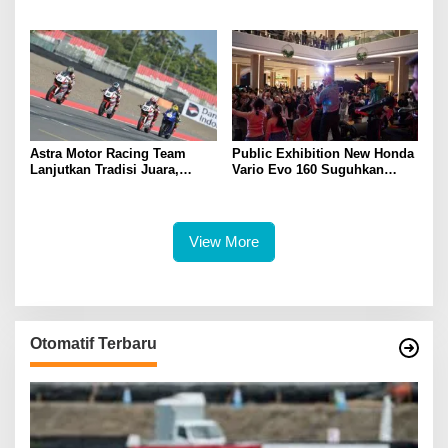
Sumsel
Kompetitif
Astra Motor Racing Team
Public Exhibition New Honda
Lanjutkan Tradisi Juara,
Vario Evo 160 Suguhkan
Kumpulkan 7 Podium di
Beragam Hiburan dan
Mandalika Racing Series
Inspirasi Modifikasi
Putaran ke 3
View More
Otomatif Terbaru