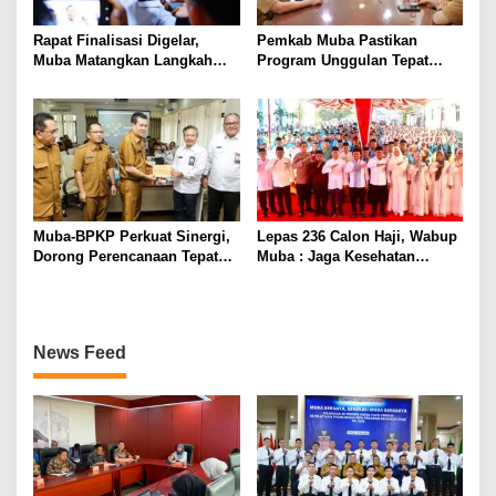
Rapat Finalisasi Digelar,
Pemkab Muba Pastikan
Muba Matangkan Langkah
Program Unggulan Tepat
Terapkan Permen ESDM
Sasaran, Semua OPD Wajib
14/2025
Kawal Program Unggulan
Muba-BPKP Perkuat Sinergi,
Lepas 236 Calon Haji, Wabup
Dorong Perencanaan Tepat
Muba : Jaga Kesehatan
Sasaran dan Berdampak
Hadapi Ujian di Tanah Suci
Nyata
dengan Ikhlas
News Feed