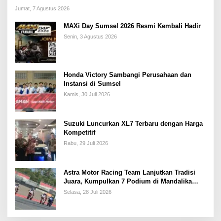
Jumat, 7 Agustus 2026
MAXi Day Sumsel 2026 Resmi Kembali Hadir
Senin, 3 Agustus 2026
Honda Victory Sambangi Perusahaan dan
Instansi di Sumsel
Kamis, 30 Juli 2026
Suzuki Luncurkan XL7 Terbaru dengan Harga
Kompetitif
Rabu, 29 Juli 2026
Astra Motor Racing Team Lanjutkan Tradisi
Juara, Kumpulkan 7 Podium di Mandalika
Racing Series Putaran ke 3
Selasa, 28 Juli 2026