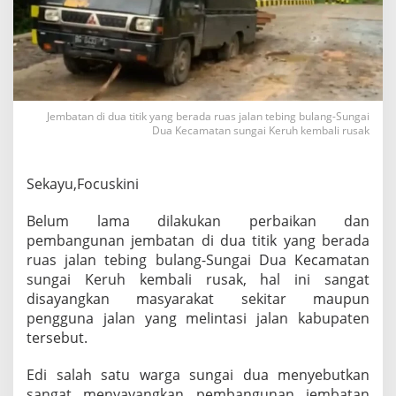
a
l
a
n
T
e
b
Jembatan di dua titik yang berada ruas jalan tebing bulang-Sungai
i
Dua Kecamatan sungai Keruh kembali rusak
n
g
B
Sekayu,Focuskini
u
l
a
Belum lama dilakukan perbaikan dan
n
pembangunan jembatan di dua titik yang berada
g
ruas jalan tebing bulang-Sungai Dua Kecamatan
K
sungai Keruh kembali rusak, hal ini sangat
e
m
disayangkan masyarakat sekitar maupun
b
pengguna jalan yang melintasi jalan kabupaten
a
tersebut.
l
i
Edi salah satu warga sungai dua menyebutkan
R
u
sangat menyayangkan pembangunan jembatan