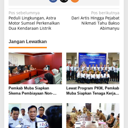
N
Pos sebelumnya
Pos berikutnya
Peduli Lingkungan, Astra
Dari Artis Hingga Pejabat
a
Motor Sumsel Perkenalkan
Nikmati Tahu Bakso
Dua Kendaraan Listrik
Abimanyu
v
i
Jangan Lewatkan
g
a
s
i
p
o
Pemkab Muba Siapkan
Lewat Program PKM, Pemkab
s
Skema Pembiayaan Non-
Muba Siapkan Tenaga Kerja
APBD dan Proyek Strategis
Bersertifikasi Nasional
Bernilai Investasi