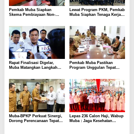
Pemkab Muba Siapkan
Lewat Program PKM, Pemkab
Skema Pembiayaan Non-
Muba Siapkan Tenaga Kerja
APBD dan Proyek Strategis
Bersertifikasi Nasional
Bernilai Investasi
Rapat Finalisasi Digelar,
Pemkab Muba Pastikan
Muba Matangkan Langkah
Program Unggulan Tepat
Terapkan Permen ESDM
Sasaran, Semua OPD Wajib
14/2025
Kawal Program Unggulan
Muba-BPKP Perkuat Sinergi,
Lepas 236 Calon Haji, Wabup
Dorong Perencanaan Tepat
Muba : Jaga Kesehatan
Sasaran dan Berdampak
Hadapi Ujian di Tanah Suci
Nyata
dengan Ikhlas