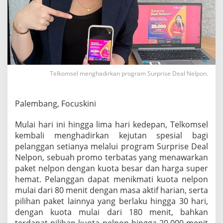
D
e
a
l
N
e
l
p
Telkomsel menghadirkan program Surprise Deal Nelpon.
o
n
T
Palembang, Focuskini
e
l
k
Mulai hari ini hingga lima hari kedepan, Telkomsel
o
kembali menghadirkan kejutan spesial bagi
m
pelanggan setianya melalui program Surprise Deal
s
Nelpon, sebuah promo terbatas yang menawarkan
e
l
paket nelpon dengan kuota besar dan harga super
hemat. Pelanggan dapat menikmati kuota nelpon
mulai dari 80 menit dengan masa aktif harian, serta
pilihan paket lainnya yang berlaku hingga 30 hari,
dengan kuota mulai dari 180 menit, bahkan