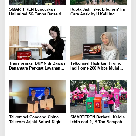
SMARTFREN Luncurkan
Kuota Jadi Tiket Liburan? Ini
Unlimited 5G Tanpa Batas di
Cara Anak by.U Keliling
Semarang
Destinasi Unik dengan Harga
Spesial
Transformasi BUMN di Bawah
Telkomsel Hadirkan Promo
Danantara Perkuat Layanan
IndiHome 200 Mbps Mulai
Publik, Telkomsel Tumbuh
Rp300 Ribu per Bulan untuk
Sehat di Semester I 2026
Pelanggan di Sumbagsel
Telkomsel Gandeng China
SMARTFREN Berhasil Kelola
Telecom Jajaki Solusi Digital
lebih dari 2,19 Ton Sampah
Terintegrasi Berbasis 5G, AI,
IoT, dan ICT