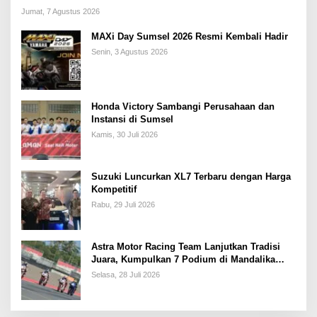
Jumat, 7 Agustus 2026
MAXi Day Sumsel 2026 Resmi Kembali Hadir
Senin, 3 Agustus 2026
Honda Victory Sambangi Perusahaan dan
Instansi di Sumsel
Kamis, 30 Juli 2026
Suzuki Luncurkan XL7 Terbaru dengan Harga
Kompetitif
Rabu, 29 Juli 2026
Astra Motor Racing Team Lanjutkan Tradisi
Juara, Kumpulkan 7 Podium di Mandalika
Racing Series Putaran ke 3
Selasa, 28 Juli 2026