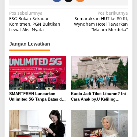
N
Pos sebelumnya
Pos berikutnya
ESG Bukan Sekadar
Semarakkan HUT ke-80 RI,
a
Komitmen, PGN Buktikan
Wyndham Hotel Tawarkan
Lewat Aksi Nyata
“Malam Merdeka”
v
i
Jangan Lewatkan
g
a
s
i
p
o
SMARTFREN Luncurkan
Kuota Jadi Tiket Liburan? Ini
s
Unlimited 5G Tanpa Batas di
Cara Anak by.U Keliling
Semarang
Destinasi Unik dengan Harga
Spesial