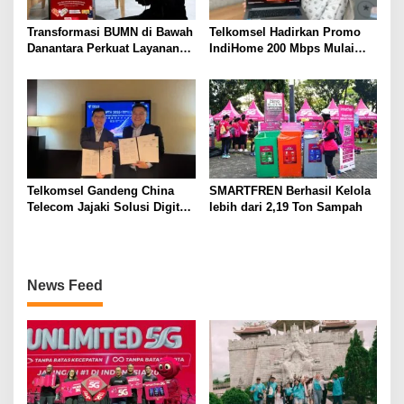
Transformasi BUMN di Bawah
Telkomsel Hadirkan Promo
Danantara Perkuat Layanan
IndiHome 200 Mbps Mulai
Publik, Telkomsel Tumbuh
Rp300 Ribu per Bulan untuk
Sehat di Semester I 2026
Pelanggan di Sumbagsel
Telkomsel Gandeng China
SMARTFREN Berhasil Kelola
Telecom Jajaki Solusi Digital
lebih dari 2,19 Ton Sampah
Terintegrasi Berbasis 5G, AI,
IoT, dan ICT
News Feed