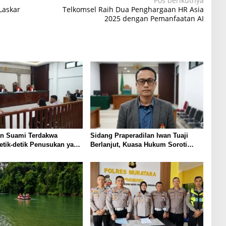
Pos berikutnya
Laskar
Telkomsel Raih Dua Penghargaan HR Asia
2025 dengan Pemanfaatan AI
an Suami Terdakwa
Sidang Praperadilan Iwan Tuaji
tik-detik Penusukan yang
Berlanjut, Kuasa Hukum Soroti
Asep di Kertapati
Dasar OTT hingga Izin
Penggeledahan