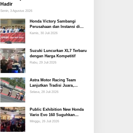
Hadir
Senin, 3 Agustus 2026
Honda Victory Sambangi
Perusahaan dan Instansi di
Sumsel
Kamis, 30 Juli 2026
Suzuki Luncurkan XL7 Terbaru
dengan Harga Kompetitif
Rabu, 29 Juli 2026
Astra Motor Racing Team
Lanjutkan Tradisi Juara,
Kumpulkan 7 Podium di
Selasa, 28 Juli 2026
Mandalika Racing Series
Putaran ke 3
Public Exhibition New Honda
Vario Evo 160 Suguhkan
Beragam Hiburan dan Inspirasi
Minggu, 26 Juli 2026
Modifikasi