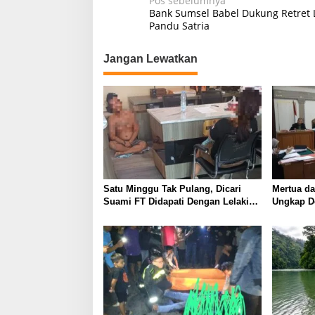
N
Pos sebelumnya
Bank Sumsel Babel Dukung Retret 
a
Pandu Satria
v
Jangan Lewatkan
i
g
a
s
i
p
o
Satu Minggu Tak Pulang, Dicari
Mertua d
s
Suami FT Didapati Dengan Lelaki
Ungkap De
Lain
Tewaskan 