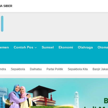
A SIBER
lemen
Contoh Pos
Sumsel
Ekonomi
Olahraga
Otoma
indra
Sepakbola
Daihatsu
Partai Politik
Sepakbola Kita
Banjir Jaka