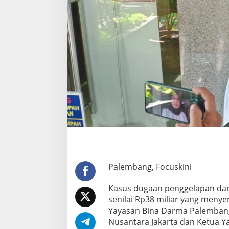
e
n
g
g
e
l
a
p
a
n
D
a
n
a
U
B
D
S
Palembang, Focuskini
u
d
Kasus dugaan penggelapan dan
a
h
senilai Rp38 miliar yang meny
D
Yayasan Bina Darma Palembang 
i
Nusantara Jakarta dan Ketua Y
t