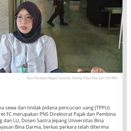
Kasi Penkum Kejati Sumsel, Vanny Yulia Eka Sari SH MH.
a sewa dan tindak pidana pencucian uang (TPPU)
eret FC merupakan PNS Direktorat Pajak dan Pembina
dan LU, Dosen Sastra Jepang Universitas Bina
ayasan Bina Darma, berkas perkara telah diterima