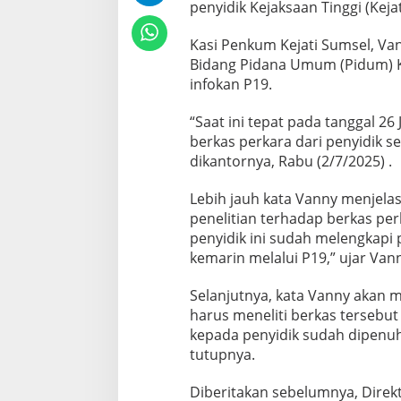
penyidik Kejaksaan Tinggi (Keja
e
r
i
Kasi Penkum Kejati Sumsel, Va
m
Bidang Pidana Umum (Pidum) Ke
a
infokan P19.
P
e
“Saat ini tepat pada tanggal 2
n
y
berkas perkara dari penyidik s
i
dikantornya, Rabu (2/7/2025) .
d
i
Lebih jauh kata Vanny menjelas
k
penelitian terhadap berkas per
K
e
penyidik ini sudah melengkapi 
j
kemarin melalui P19,” ujar Van
a
t
Selanjutnya, kata Vanny akan
i
harus meneliti berkas tersebut
S
u
kepada penyidik sudah dipenuhi
m
tutupnya.
s
e
Diberitakan sebelumnya, Direk
l