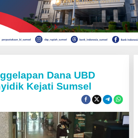
nggelapan Dana UBD
yidik Kejati Sumsel