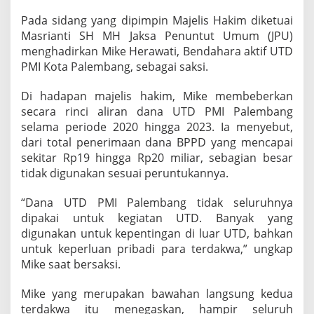
i
Pada sidang yang dipimpin Majelis Hakim diketuai
n
g
Masrianti SH MH Jaksa Penuntut Umum (JPU)
g
menghadirkan Mike Herawati, Bendahara aktif UTD
a
PMI Kota Palembang, sebagai saksi.
B
e
Di hadapan majelis hakim, Mike membeberkan
l
a
secara rinci aliran dana UTD PMI Palembang
n
selama periode 2020 hingga 2023. Ia menyebut,
j
dari total penerimaan dana BPPD yang mencapai
a
sekitar Rp19 hingga Rp20 miliar, sebagian besar
P
tidak digunakan sesuai peruntukannya.
r
i
b
“Dana UTD PMI Palembang tidak seluruhnya
a
dipakai untuk kegiatan UTD. Banyak yang
d
digunakan untuk kepentingan di luar UTD, bahkan
i
untuk keperluan pribadi para terdakwa,” ungkap
Mike saat bersaksi.
Mike yang merupakan bawahan langsung kedua
terdakwa itu menegaskan, hampir seluruh