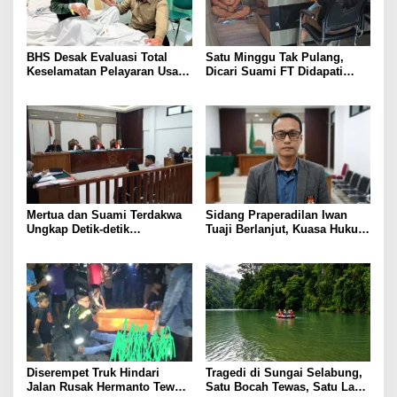
BHS Desak Evaluasi Total
Satu Minggu Tak Pulang,
Keselamatan Pelayaran Usai
Dicari Suami FT Didapati
Kebakaran KM Mutiara
Dengan Lelaki Lain
Sentosa 2
Mertua dan Suami Terdakwa
Sidang Praperadilan Iwan
Ungkap Detik-detik
Tuaji Berlanjut, Kuasa Hukum
Penusukan yang Tewaskan
Soroti Dasar OTT hingga Izin
Asep di Kertapati
Penggeledahan
Diserempet Truk Hindari
Tragedi di Sungai Selabung,
Jalan Rusak Hermanto Tewas
Satu Bocah Tewas, Satu Lagi