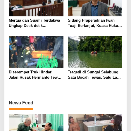
Mertua dan Suami Terdakwa
Sidang Praperadilan Iwan
Ungkap Detik-detik
Tuaji Berlanjut, Kuasa Hukum
Penusukan yang Tewaskan
Soroti Dasar OTT hingga Izin
Asep di Kertapati
Penggeledahan
Diserempet Truk Hindari
Tragedi di Sungai Selabung,
Jalan Rusak Hermanto Tewas
Satu Bocah Tewas, Satu Lagi
di Tempat
Masih Dalam Pencarian
News Feed