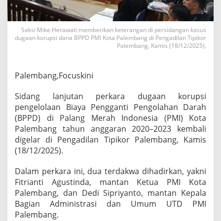
i
d
u
Saksi Mike Herawati memberikan keterangan di persidangan kasus
g
dugaan korupsi dana BPPD PMI Kota Palembang di Pengadilan Tipikor
a
Palembang, Kamis (18/12/2025).
D
i
p
Palembang,Focuskini
a
k
a
Sidang lanjutan perkara dugaan korupsi
i
pengelolaan Biaya Pengganti Pengolahan Darah
B
(BPPD) di Palang Merah Indonesia (PMI) Kota
a
Palembang tahun anggaran 2020–2023 kembali
y
a
digelar di Pengadilan Tipikor Palembang, Kamis
r
(18/12/2025).
S
e
Dalam perkara ini, dua terdakwa dihadirkan, yakni
k
Fitrianti Agustinda, mantan Ketua PMI Kota
o
l
Palembang, dan Dedi Sipriyanto, mantan Kepala
a
Bagian Administrasi dan Umum UTD PMI
h
Palembang.
h