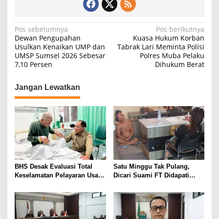
N
Pos sebelumnya
Pos berikutnya
Dewan Pengupahan
Kuasa Hukum Korban
a
Usulkan Kenaikan UMP dan
Tabrak Lari Meminta Polisi
UMSP Sumsel 2026 Sebesar
Polres Muba Pelaku
v
7,10 Persen
Dihukum Berat
i
g
Jangan Lewatkan
a
s
i
p
o
s
BHS Desak Evaluasi Total
Satu Minggu Tak Pulang,
Keselamatan Pelayaran Usai
Dicari Suami FT Didapati
Kebakaran KM Mutiara
Dengan Lelaki Lain
Sentosa 2