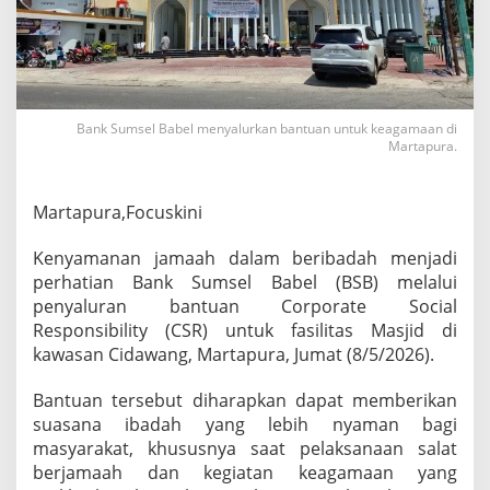
a
k
a
t
,
B
a
Bank Sumsel Babel menyalurkan bantuan untuk keagamaan di
Martapura.
n
k
S
u
Martapura,Focuskini
m
s
Kenyamanan jamaah dalam beribadah menjadi
e
perhatian Bank Sumsel Babel (BSB) melalui
l
penyaluran bantuan Corporate Social
B
a
Responsibility (CSR) untuk fasilitas Masjid di
b
kawasan Cidawang, Martapura, Jumat (8/5/2026).
e
l
Bantuan tersebut diharapkan dapat memberikan
S
suasana ibadah yang lebih nyaman bagi
a
l
masyarakat, khususnya saat pelaksanaan salat
u
berjamaah dan kegiatan keagamaan yang
r