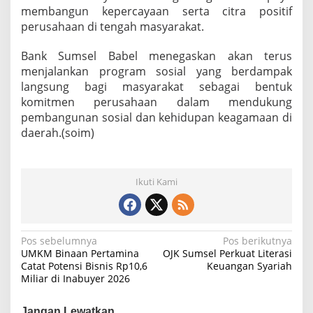
a
membangun kepercayaan serta citra positif
s
perusahaan di tengah masyarakat.
K
e
Bank Sumsel Babel menegaskan akan terus
a
menjalankan program sosial yang berdampak
g
a
langsung bagi masyarakat sebagai bentuk
m
komitmen perusahaan dalam mendukung
a
pembangunan sosial dan kehidupan keagamaan di
a
daerah.(soim)
n
Ikuti Kami
N
Pos sebelumnya
Pos berikutnya
UMKM Binaan Pertamina
OJK Sumsel Perkuat Literasi
a
Catat Potensi Bisnis Rp10,6
Keuangan Syariah
Miliar di Inabuyer 2026
v
i
Jangan Lewatkan