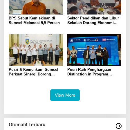
BPS Sebut Kemiskinan di
Sektor Pendidikan dan Libur
Sumsel Melandai 9,5 Persen
Sekolah Dorong Ekonomi
Sumsel Tumbuh 5,2 Persen
di Triwulan II 2026
Pusri & Kemenkum Sumsel
Pusri Raih Penghargaan
Perkuat Sinergi Dorong
Distinction in Program
Legalitas dan Perlindungan
Excellence Pada SDG
UMKM Binaan
Innovation 2026
View More
Otomatif Terbaru