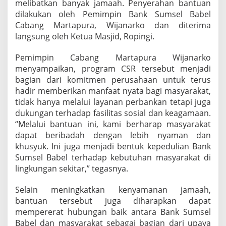
melibatkan banyak jamaah. Penyerahan bantuan
k
dilakukan oleh Pemimpin Bank Sumsel Babel
a
n
Cabang Martapura, Wijanarko dan diterima
B
langsung oleh Ketua Masjid, Ropingi.
a
n
Pemimpin Cabang Martapura Wijanarko
t
menyampaikan, program CSR tersebut menjadi
u
a
bagian dari komitmen perusahaan untuk terus
n
hadir memberikan manfaat nyata bagi masyarakat,
C
tidak hanya melalui layanan perbankan tetapi juga
S
dukungan terhadap fasilitas sosial dan keagamaan.
R
“Melalui bantuan ini, kami berharap masyarakat
u
n
dapat beribadah dengan lebih nyaman dan
t
khusyuk. Ini juga menjadi bentuk kepedulian Bank
u
Sumsel Babel terhadap kebutuhan masyarakat di
k
lingkungan sekitar,” tegasnya.
F
a
s
Selain meningkatkan kenyamanan jamaah,
i
bantuan tersebut juga diharapkan dapat
l
mempererat hubungan baik antara Bank Sumsel
i
Babel dan masyarakat sebagai bagian dari upaya
t