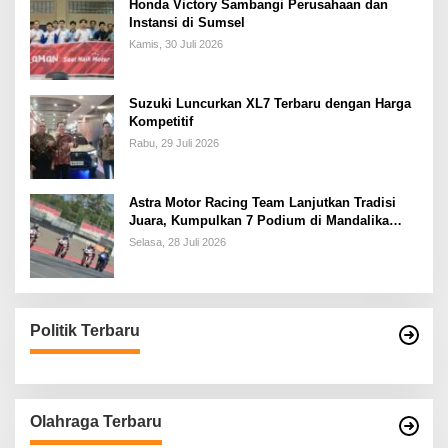
Honda Victory Sambangi Perusahaan dan
Instansi di Sumsel
Kamis, 30 Juli 2026
Suzuki Luncurkan XL7 Terbaru dengan Harga
Kompetitif
Rabu, 29 Juli 2026
Astra Motor Racing Team Lanjutkan Tradisi
Juara, Kumpulkan 7 Podium di Mandalika
Racing Series Putaran ke 3
Selasa, 28 Juli 2026
Politik Terbaru
Olahraga Terbaru