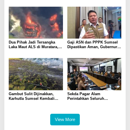
Bank Sumsel Babel Dukung
Ditata Ulang, Wako Ludi: Ini
Akselerasi Perekonomian
Demi Kebaikan Bersama
Kabupaten Lahat
Dua Pihak Jadi Tersangka
Gaji ASN dan PPPK Sumsel
Laka Maut ALS di Muratara,
Dipastikan Aman, Gubernur
Polisi Dalami Peran dan
Herman Deru: Tak Boleh
Unsur Pidana
Dikurangi!
Gambut Sulit Dijinakkan,
Sekda Pagar Alam
Karhutla Sumsel Kembali
Perintahkan Seluruh
Membara di Sejumlah Titik
Kelurahan Isi Data Lewat Si
Lurah Cantik
View More