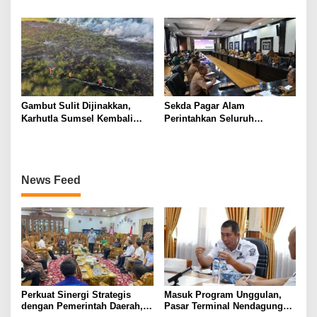
Polisi Dalami Peran dan
Herman Deru: Tak Boleh
Unsur Pidana
Dikurangi!
Gambut Sulit Dijinakkan,
Sekda Pagar Alam
Karhutla Sumsel Kembali
Perintahkan Seluruh
Membara di Sejumlah Titik
Kelurahan Isi Data Lewat Si
Lurah Cantik
News Feed
Perkuat Sinergi Strategis
Masuk Program Unggulan,
dengan Pemerintah Daerah,
Pasar Terminal Nendagung