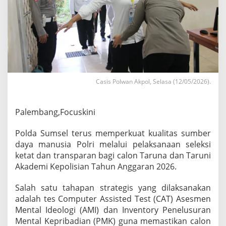
i
S
D
M
P
o
l
r
i
Casis Polwan Akpol, Selasa (12/05/2026).
,
P
o
Palembang,Focuskini
l
d
Polda Sumsel terus memperkuat kualitas sumber
a
S
daya manusia Polri melalui pelaksanaan seleksi
u
ketat dan transparan bagi calon Taruna dan Taruni
m
Akademi Kepolisian Tahun Anggaran 2026.
s
e
Salah satu tahapan strategis yang dilaksanakan
l
G
adalah tes Computer Assisted Test (CAT) Asesmen
e
Mental Ideologi (AMI) dan Inventory Penelusuran
l
Mental Kepribadian (PMK) guna memastikan calon
a