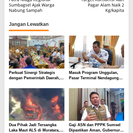
v
Sumbagsel Ajak Warga
Pagar Alam Naik 2
i
Nabung Sampah
Kg/kapita
g
Jangan Lewatkan
a
s
i
p
o
s
Perkuat Sinergi Strategis
Masuk Program Unggulan,
dengan Pemerintah Daerah,
Pasar Terminal Nendagung
Bank Sumsel Babel Dukung
Ditata Ulang, Wako Ludi: Ini
Akselerasi Perekonomian
Demi Kebaikan Bersama
Kabupaten Lahat
Dua Pihak Jadi Tersangka
Gaji ASN dan PPPK Sumsel
Laka Maut ALS di Muratara,
Dipastikan Aman, Gubernur