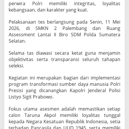
perwira Polri memiliki integritas, loyalitas
r
U
kebangsaan, dan karakter yang kuat.
j
i
Pelaksanaan tes berlangsung pada Senin, 11 Mei
K
2026, di SMKN 2 Palembang dan Ruang
o
Assessment Lantai II Biro SDM Polda Sumatera
m
p
Selatan.
e
t
Selama tas diawasi secara ketat guna menjamin
e
objektivitas serta transparansi seluruh tahapan
n
seleksi.
s
i
M
Kegiatan ini merupakan bagian dari implementasi
e
program transformasi sumber daya manusia Polri
n
Presisi yang dicanangkan Kapolri Jenderal Polisi
t
Listyo Sigit Prabowo.
a
l
C
Fokus utama asesmen adalah memastikan setiap
a
calon Taruna Akpol memiliki loyalitas tunggal
l
kepada Negara Kesatuan Republik Indonesia, setia
o
terhadap Pancasila dan UUD 1945, serta memiliki
n