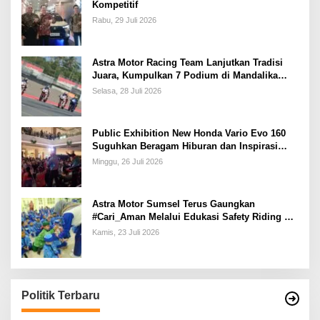
Kompetitif
Rabu, 29 Juli 2026
Astra Motor Racing Team Lanjutkan Tradisi
Juara, Kumpulkan 7 Podium di Mandalika
Racing Series Putaran ke 3
Selasa, 28 Juli 2026
Public Exhibition New Honda Vario Evo 160
Suguhkan Beragam Hiburan dan Inspirasi
Modifikasi
Minggu, 26 Juli 2026
Astra Motor Sumsel Terus Gaungkan
#Cari_Aman Melalui Edukasi Safety Riding di
Sekolah
Kamis, 23 Juli 2026
Politik Terbaru