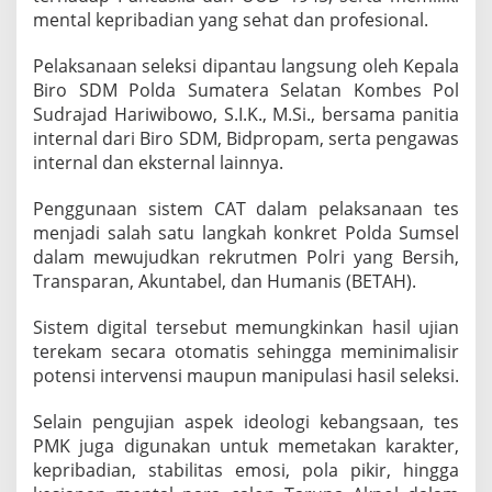
T
mental kepribadian yang sehat dan profesional.
a
r
Pelaksanaan seleksi dipantau langsung oleh Kepala
u
Biro SDM Polda Sumatera Selatan Kombes Pol
n
Sudrajad Hariwibowo, S.I.K., M.Si., bersama panitia
a
A
internal dari Biro SDM, Bidpropam, serta pengawas
k
internal dan eksternal lainnya.
p
o
Penggunaan sistem CAT dalam pelaksanaan tes
l
menjadi salah satu langkah konkret Polda Sumsel
dalam mewujudkan rekrutmen Polri yang Bersih,
Transparan, Akuntabel, dan Humanis (BETAH).
Sistem digital tersebut memungkinkan hasil ujian
terekam secara otomatis sehingga meminimalisir
potensi intervensi maupun manipulasi hasil seleksi.
Selain pengujian aspek ideologi kebangsaan, tes
PMK juga digunakan untuk memetakan karakter,
kepribadian, stabilitas emosi, pola pikir, hingga