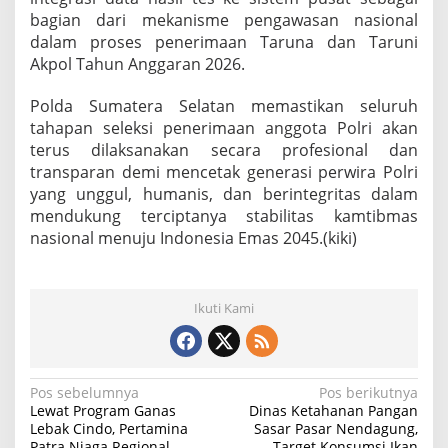
bagian dari mekanisme pengawasan nasional
dalam proses penerimaan Taruna dan Taruni
Akpol Tahun Anggaran 2026.
Polda Sumatera Selatan memastikan seluruh
tahapan seleksi penerimaan anggota Polri akan
terus dilaksanakan secara profesional dan
transparan demi mencetak generasi perwira Polri
yang unggul, humanis, dan berintegritas dalam
mendukung terciptanya stabilitas kamtibmas
nasional menuju Indonesia Emas 2045.(kiki)
Ikuti Kami
N
Pos sebelumnya
Pos berikutnya
Lewat Program Ganas
Dinas Ketahanan Pangan
a
Lebak Cindo, Pertamina
Sasar Pasar Nendagung,
Patra Niaga Regional
Target Konsumsi Ikan