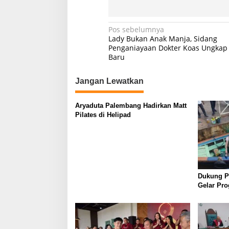
N
Pos sebelumnya
Lady Bukan Anak Manja, Sidang
a
Penganiayaan Dokter Koas Ungkap 
Baru
v
i
Jangan Lewatkan
g
a
Aryaduta Palembang Hadirkan Matt
s
Pilates di Helipad
i
p
o
s
Dukung Pa
Gelar Pr