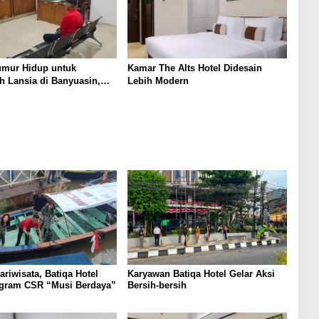
umur Hidup untuk
Kamar The Alts Hotel Didesain
 Lansia di Banyuasin,
Lebih Modern
 Terdakwa Kompak Pikir-
riwisata, Batiqa Hotel
Karyawan Batiqa Hotel Gelar Aksi
ogram CSR “Musi Berdaya”
Bersih-bersih