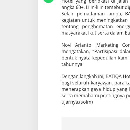
Hotel yang berlokasi di jalan
g
angka 60+. Lilin-lilin tersebut d
Selain pemadaman lampu, BA
kegiatan untuk meningkatkan 
tentang penghematan energ
masyarakat ikut serta dalam Ea
Novi Arianto, Marketing C
mengatakan, “Partisipasi dal
bentuk nyata kepedulian kami
tahunnya.
Dengan langkah ini, BATIQA Hot
bagi seluruh karyawan, para 
menerapkan gaya hidup yang l
serta memahami pentingnya pe
ujarnya.(soim)