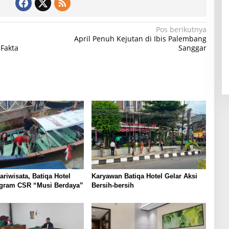
Pos berikutnya
April Penuh Kejutan di Ibis Palembang
Fakta
Sanggar
riwisata, Batiqa Hotel
Karyawan Batiqa Hotel Gelar Aksi
ogram CSR “Musi Berdaya”
Bersih-bersih