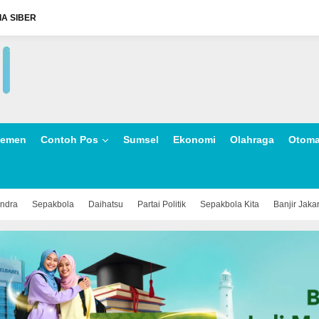
A SIBER
lemen
Contoh Pos
Sumsel
Ekonomi
Olahraga
Otoma
indra
Sepakbola
Daihatsu
Partai Politik
Sepakbola Kita
Banjir Jaka