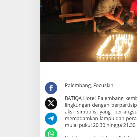
e
r
s
a
m
a
B
A
T
I
Q
A
H
o
t
e
Palembang, Focuskini
l
P
BATIQA Hotel Palembang kemb
a
lingkungan dengan berpartisi
l
aksi simbolis yang berlangs
e
m
memadamkan lampu dan perangk
b
mulai pukul 20.30 hingga 21.30
a
n