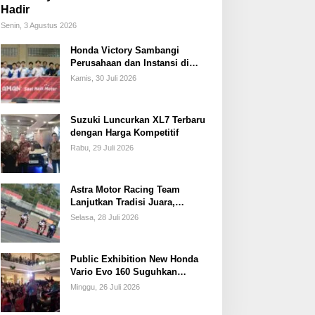
Hadir
Senin, 3 Agustus 2026
Honda Victory Sambangi
Perusahaan dan Instansi di
Sumsel
Kamis, 30 Juli 2026
Suzuki Luncurkan XL7 Terbaru
dengan Harga Kompetitif
Rabu, 29 Juli 2026
Astra Motor Racing Team
Lanjutkan Tradisi Juara,
Kumpulkan 7 Podium di
Selasa, 28 Juli 2026
Mandalika Racing Series
Putaran ke 3
Public Exhibition New Honda
Vario Evo 160 Suguhkan
Beragam Hiburan dan Inspirasi
Minggu, 26 Juli 2026
Modifikasi