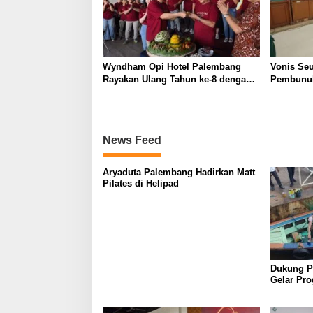
Wyndham Opi Hotel Palembang
Vonis Se
Rayakan Ulang Tahun ke-8 dengan
Pembunuh
Aksi Kepedulian Sosial
Jaksa dan
Pikir
News Feed
Aryaduta Palembang Hadirkan Matt
Pilates di Helipad
Dukung Pa
Gelar Pr