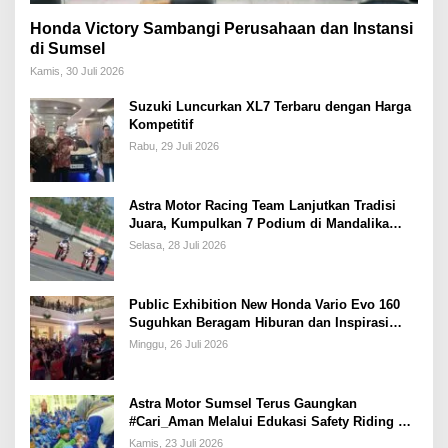
Honda Victory Sambangi Perusahaan dan Instansi
di Sumsel
Kamis, 30 Juli 2026
Suzuki Luncurkan XL7 Terbaru dengan Harga
Kompetitif
Rabu, 29 Juli 2026
Astra Motor Racing Team Lanjutkan Tradisi
Juara, Kumpulkan 7 Podium di Mandalika
Racing Series Putaran ke 3
Selasa, 28 Juli 2026
Public Exhibition New Honda Vario Evo 160
Suguhkan Beragam Hiburan dan Inspirasi
Modifikasi
Minggu, 26 Juli 2026
Astra Motor Sumsel Terus Gaungkan
#Cari_Aman Melalui Edukasi Safety Riding di
Sekolah
Kamis, 23 Juli 2026