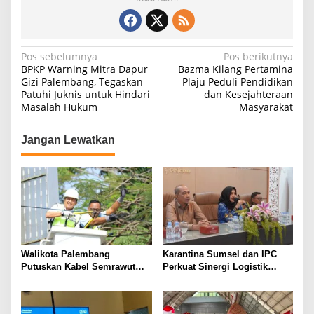
N
Pos sebelumnya
Pos berikutnya
BPKP Warning Mitra Dapur
Bazma Kilang Pertamina
a
Gizi Palembang, Tegaskan
Plaju Peduli Pendidikan
Patuhi Juknis untuk Hindari
dan Kesejahteraan
v
Masalah Hukum
Masyarakat
i
g
Jangan Lewatkan
a
s
i
p
o
s
Walikota Palembang
Karantina Sumsel dan IPC
Putuskan Kabel Semrawut
Perkuat Sinergi Logistik
Kota Palembang
Ekspor