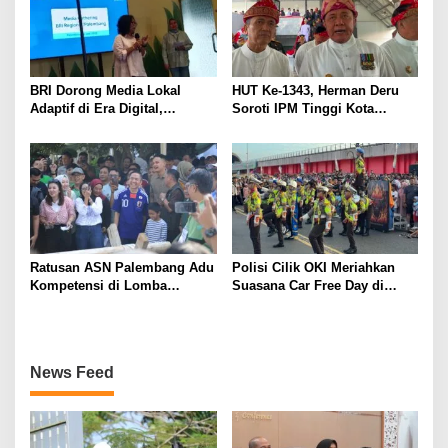
BRI Dorong Media Lokal
HUT Ke-1343, Herman Deru
Adaptif di Era Digital,
Soroti IPM Tinggi Kota
Kenalkan Konsep Branding
Palembang
Journalism
Ratusan ASN Palembang Adu
Polisi Cilik OKI Meriahkan
Kompetensi di Lomba
Suasana Car Free Day di
Olahraga Tradisional Sambut
Jembatan Ampera
HUT ke-1.343
News Feed