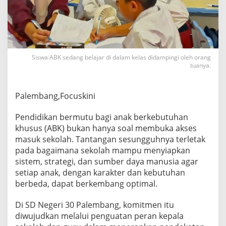
N
3
0
P
a
l
Siswa ABK sedang belajar di dalam kelas didampingi oleh orang
e
tuanya.
m
b
a
Palembang,Focuskini
n
g
P
Pendidikan bermutu bagi anak berkebutuhan
e
khusus (ABK) bukan hanya soal membuka akses
r
masuk sekolah. Tantangan sesungguhnya terletak
k
pada bagaimana sekolah mampu menyiapkan
u
a
sistem, strategi, dan sumber daya manusia agar
t
setiap anak, dengan karakter dan kebutuhan
P
berbeda, dapat berkembang optimal.
e
n
Di SD Negeri 30 Palembang, komitmen itu
d
i
diwujudkan melalui penguatan peran kepala
d