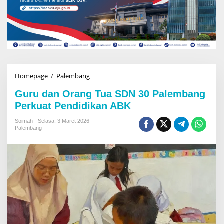
Homepage
/
Palembang
G
u
Guru dan Orang Tua SDN 30 Palembang
r
u
Perkuat Pendidikan ABK
d
a
Soimah
Selasa, 3 Maret 2026
Palembang
n
O
r
a
n
g
T
u
a
S
D