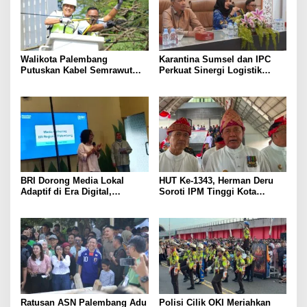
Walikota Palembang
Karantina Sumsel dan IPC
Putuskan Kabel Semrawut
Perkuat Sinergi Logistik
Kota Palembang
Ekspor
BRI Dorong Media Lokal
HUT Ke-1343, Herman Deru
Adaptif di Era Digital,
Soroti IPM Tinggi Kota
Kenalkan Konsep Branding
Palembang
Journalism
Ratusan ASN Palembang Adu
Polisi Cilik OKI Meriahkan