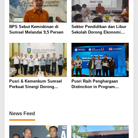
BPS Sebut Kemiskinan di
Sektor Pendidikan dan Libur
Sumsel Melandai 9,5 Persen
Sekolah Dorong Ekonomi
Sumsel Tumbuh 5,2 Persen
di Triwulan II 2026
Pusri & Kemenkum Sumsel
Pusri Raih Penghargaan
Perkuat Sinergi Dorong
Distinction in Program
Legalitas dan Perlindungan
Excellence Pada SDG
UMKM Binaan
Innovation 2026
News Feed