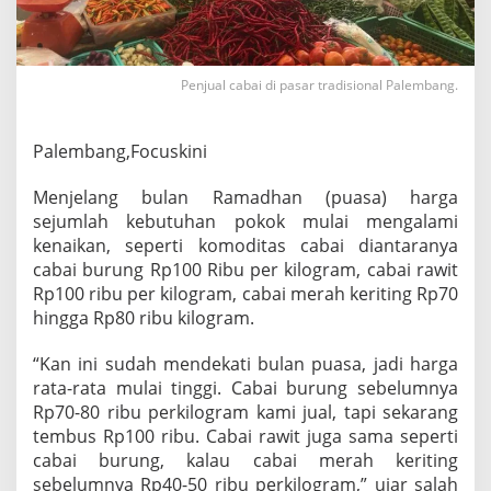
b
a
n
g
Penjual cabai di pasar tradisional Palembang.
T
e
m
Palembang,Focuskini
b
u
s
Menjelang bulan Ramadhan (puasa) harga
1
sejumlah kebutuhan pokok mulai mengalami
0
kenaikan, seperti komoditas cabai diantaranya
0
cabai burung Rp100 Ribu per kilogram, cabai rawit
R
i
Rp100 ribu per kilogram, cabai merah keriting Rp70
b
hingga Rp80 ribu kilogram.
u
/
“Kan ini sudah mendekati bulan puasa, jadi harga
K
rata-rata mulai tinggi. Cabai burung sebelumnya
g
Rp70-80 ribu perkilogram kami jual, tapi sekarang
tembus Rp100 ribu. Cabai rawit juga sama seperti
cabai burung, kalau cabai merah keriting
sebelumnya Rp40-50 ribu perkilogram,” ujar salah