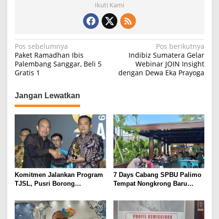
Ikuti Kami
N
Pos sebelumnya
Pos berikutnya
Paket Ramadhan Ibis
Indibiz Sumatera Gelar
a
Palembang Sanggar, Beli 5
Webinar JOIN Insight
Gratis 1
dengan Dewa Eka Prayoga
v
i
Jangan Lewatkan
g
a
s
i
p
o
Komitmen Jalankan Program
7 Days Cabang SPBU Palimo
s
TJSL, Pusri Borong
Tempat Nongkrong Baru
Penghargaan dengan
Warga Palembang
Predikat Gold