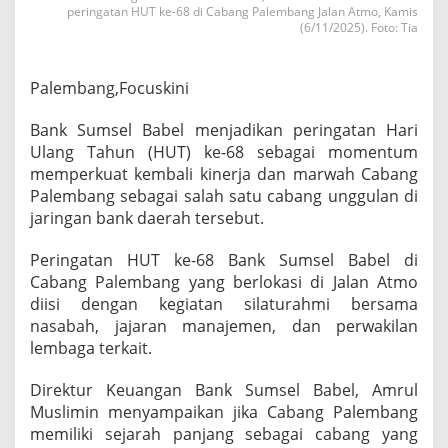
b
peringatan HUT ke-68 di Cabang Palembang Jalan Atmo, Kamis
e
(6/11/2025). Foto: Tia
l
D
o
Palembang,Focuskini
r
o
Bank Sumsel Babel menjadikan peringatan Hari
n
g
Ulang Tahun (HUT) ke-68 sebagai momentum
P
memperkuat kembali kinerja dan marwah Cabang
e
Palembang sebagai salah satu cabang unggulan di
n
jaringan bank daerah tersebut.
g
u
a
Peringatan HUT ke-68 Bank Sumsel Babel di
t
Cabang Palembang yang berlokasi di Jalan Atmo
a
diisi dengan kegiatan silaturahmi bersama
n
nasabah, jajaran manajemen, dan perwakilan
K
lembaga terkait.
i
n
e
Direktur Keuangan Bank Sumsel Babel, Amrul
r
Muslimin menyampaikan jika Cabang Palembang
j
memiliki sejarah panjang sebagai cabang yang
a