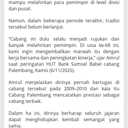
mampu melahirkan para pemimpin di level divisi
C
a
dan pusat.
b
a
Namun, dalam beberapa periode terakhir, tradisi
n
tersebut belum berlanjut.
g
P
a
“Cabang ini dulu selalu menjadi rujukan dan
l
banyak melahirkan pemimpin. Di usia ke-68 ini,
e
kami ingin mengembalikan marwah itu dengan
m
kerja bersama dan peningkatan kinerja,” ujar Amrul
b
saat peringatan HUT Bank Sumsel Babel cabang
a
n
Palembang, Kamis (6/11/2025).
g
Amrul menjelaskan dirinya pernah bertugas di
cabang tersebut pada 2009–2010 dan kala itu
Cabang Palembang mencatatkan prestasi sebagai
cabang terbaik.
Dalam ha ini, dirinya berharap seluruh jajaran
dapat menghidupkan kembali semangat yang
sama.