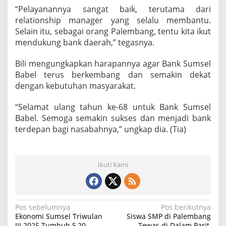
“Pelayanannya sangat baik, terutama dari
relationship manager yang selalu membantu.
Selain itu, sebagai orang Palembang, tentu kita ikut
mendukung bank daerah,” tegasnya.
Bili mengungkapkan harapannya agar Bank Sumsel
Babel terus berkembang dan semakin dekat
dengan kebutuhan masyarakat.
“Selamat ulang tahun ke-68 untuk Bank Sumsel
Babel. Semoga semakin sukses dan menjadi bank
terdepan bagi nasabahnya,” ungkap dia. (Tia)
Ikuti Kami
N
Pos sebelumnya
Pos berikutnya
Ekonomi Sumsel Triwulan
Siswa SMP di Palembang
a
III 2025 Tumbuh 5,20
Tewas di Dalam Parit,