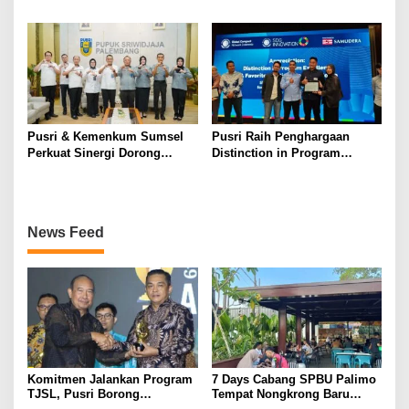
Sumsel Tumbuh 5,2 Persen
di Triwulan II 2026
Pusri & Kemenkum Sumsel
Pusri Raih Penghargaan
Perkuat Sinergi Dorong
Distinction in Program
Legalitas dan Perlindungan
Excellence Pada SDG
UMKM Binaan
Innovation 2026
News Feed
Komitmen Jalankan Program
7 Days Cabang SPBU Palimo
TJSL, Pusri Borong
Tempat Nongkrong Baru
Penghargaan dengan
Warga Palembang