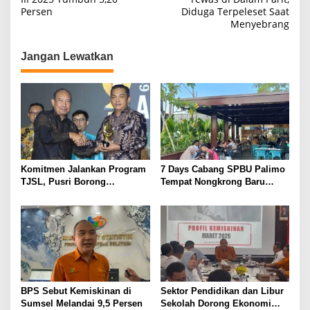
Persen
Diduga Terpeleset Saat
v
Menyebrang
i
g
Jangan Lewatkan
a
s
i
p
o
s
Komitmen Jalankan Program
7 Days Cabang SPBU Palimo
TJSL, Pusri Borong
Tempat Nongkrong Baru
Penghargaan dengan
Warga Palembang
Predikat Gold
BPS Sebut Kemiskinan di
Sektor Pendidikan dan Libur
Sumsel Melandai 9,5 Persen
Sekolah Dorong Ekonomi