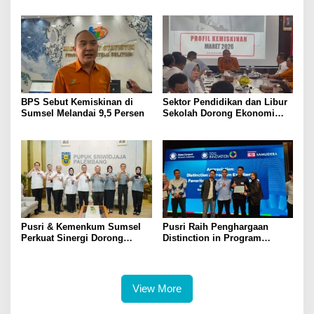
Predikat Gold
BPS Sebut Kemiskinan di
Sektor Pendidikan dan Libur
Sumsel Melandai 9,5 Persen
Sekolah Dorong Ekonomi
Sumsel Tumbuh 5,2 Persen
di Triwulan II 2026
Pusri & Kemenkum Sumsel
Pusri Raih Penghargaan
Perkuat Sinergi Dorong
Distinction in Program
Legalitas dan Perlindungan
Excellence Pada SDG
UMKM Binaan
Innovation 2026
View More