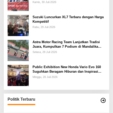
Kamis, 30 Juli 2026
Suzuki Luncurkan XL7 Terbaru dengan Harga
Kompetitif
Rabu, 29 Juli 2026
Astra Motor Racing Team Lanjutkan Tradisi
Juara, Kumpulkan 7 Podium di Mandalika
Racing Series Putaran ke 3
Selasa, 28 Juli 2026
Public Exhibition New Honda Vario Evo 160
Suguhkan Beragam Hiburan dan Inspirasi
Modifikasi
Minggu, 26 Juli 2026
Politik Terbaru