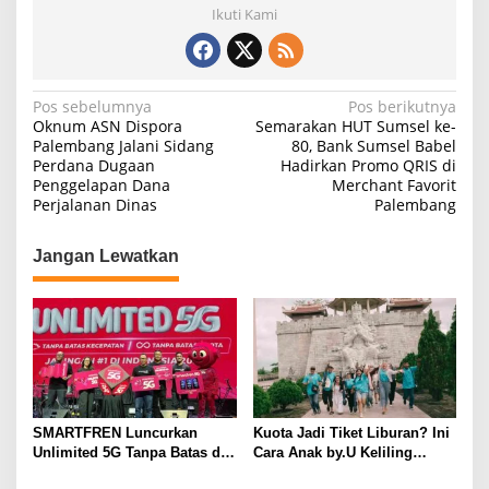
Ikuti Kami
N
Pos sebelumnya
Pos berikutnya
Oknum ASN Dispora
Semarakan HUT Sumsel ke-
a
Palembang Jalani Sidang
80, Bank Sumsel Babel
Perdana Dugaan
Hadirkan Promo QRIS di
v
Penggelapan Dana
Merchant Favorit
i
Perjalanan Dinas
Palembang
g
Jangan Lewatkan
a
s
i
p
o
s
SMARTFREN Luncurkan
Kuota Jadi Tiket Liburan? Ini
Unlimited 5G Tanpa Batas di
Cara Anak by.U Keliling
Semarang
Destinasi Unik dengan Harga