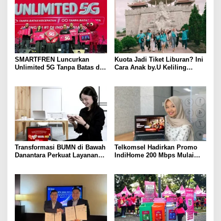
SMARTFREN Luncurkan
Kuota Jadi Tiket Liburan? Ini
Unlimited 5G Tanpa Batas di
Cara Anak by.U Keliling
Semarang
Destinasi Unik dengan Harga
Spesial
Transformasi BUMN di Bawah
Telkomsel Hadirkan Promo
Danantara Perkuat Layanan
IndiHome 200 Mbps Mulai
Publik, Telkomsel Tumbuh
Rp300 Ribu per Bulan untuk
Sehat di Semester I 2026
Pelanggan di Sumbagsel