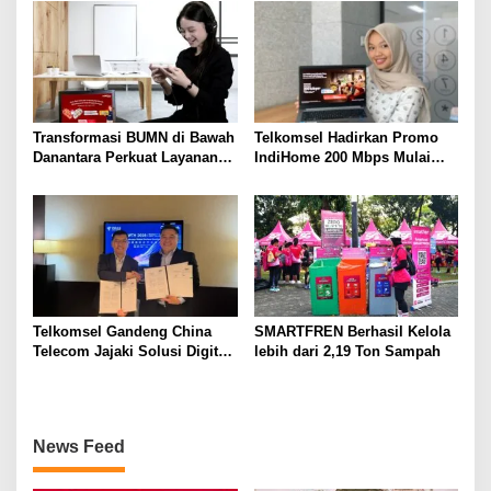
Spesial
Transformasi BUMN di Bawah
Telkomsel Hadirkan Promo
Danantara Perkuat Layanan
IndiHome 200 Mbps Mulai
Publik, Telkomsel Tumbuh
Rp300 Ribu per Bulan untuk
Sehat di Semester I 2026
Pelanggan di Sumbagsel
Telkomsel Gandeng China
SMARTFREN Berhasil Kelola
Telecom Jajaki Solusi Digital
lebih dari 2,19 Ton Sampah
Terintegrasi Berbasis 5G, AI,
IoT, dan ICT
News Feed