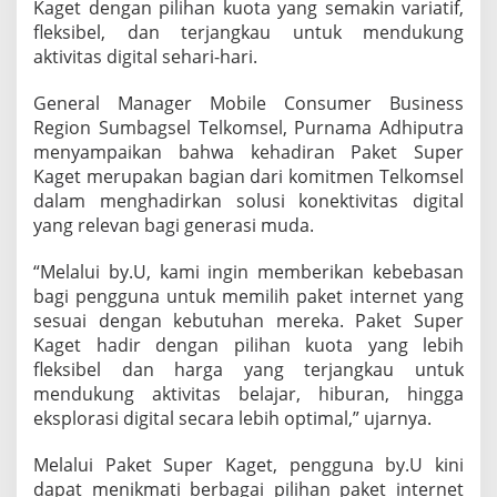
Kaget dengan pilihan kuota yang semakin variatif,
r
fleksibel, dan terjangkau untuk mendukung
K
a
aktivitas digital sehari-hari.
g
e
General Manager Mobile Consumer Business
t
Region Sumbagsel Telkomsel, Purnama Adhiputra
d
menyampaikan bahwa kehadiran Paket Super
e
n
Kaget merupakan bagian dari komitmen Telkomsel
g
dalam menghadirkan solusi konektivitas digital
a
yang relevan bagi generasi muda.
n
K
“Melalui by.U, kami ingin memberikan kebebasan
u
o
bagi pengguna untuk memilih paket internet yang
t
sesuai dengan kebutuhan mereka. Paket Super
a
Kaget hadir dengan pilihan kuota yang lebih
V
fleksibel dan harga yang terjangkau untuk
a
mendukung aktivitas belajar, hiburan, hingga
r
i
eksplorasi digital secara lebih optimal,” ujarnya.
a
t
Melalui Paket Super Kaget, pengguna by.U kini
i
dapat menikmati berbagai pilihan paket internet
f