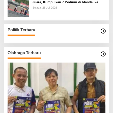
Juara, Kumpulkan 7 Podium di Mandalika
Racing Series Putaran ke 3
Selasa, 28 Juli 2026
Politik Terbaru
Olahraga Terbaru