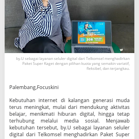
m
a
t
,
b
y
.
U
H
a
by.U sebagai layanan seluler digital dari Telkomsel menghadirkan
d
Paket Super Kaget dengan pilihan kuota yang semakin variatif,
i
fleksibel, dan terjangkau.
r
k
a
Palembang,Focuskini
n
P
a
Kebutuhan internet di kalangan generasi muda
k
terus meningkat, mulai dari mendukung aktivitas
e
belajar, menikmati hiburan digital, hingga tetap
t
terhubung melalui media sosial. Menjawab
S
u
kebutuhan tersebut, by.U sebagai layanan seluler
p
digital dari Telkomsel menghadirkan Paket Super
e