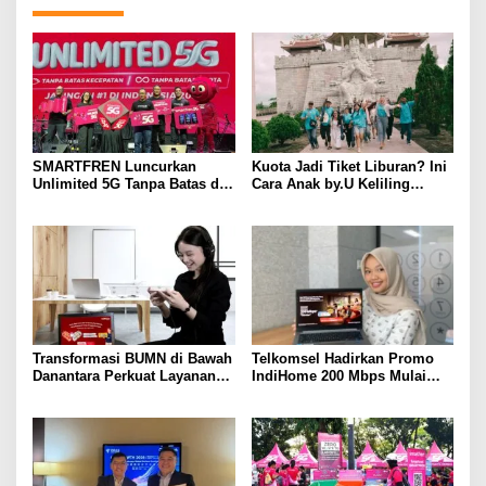
SMARTFREN Luncurkan
Kuota Jadi Tiket Liburan? Ini
Unlimited 5G Tanpa Batas di
Cara Anak by.U Keliling
Semarang
Destinasi Unik dengan Harga
Spesial
Transformasi BUMN di Bawah
Telkomsel Hadirkan Promo
Danantara Perkuat Layanan
IndiHome 200 Mbps Mulai
Publik, Telkomsel Tumbuh
Rp300 Ribu per Bulan untuk
Sehat di Semester I 2026
Pelanggan di Sumbagsel