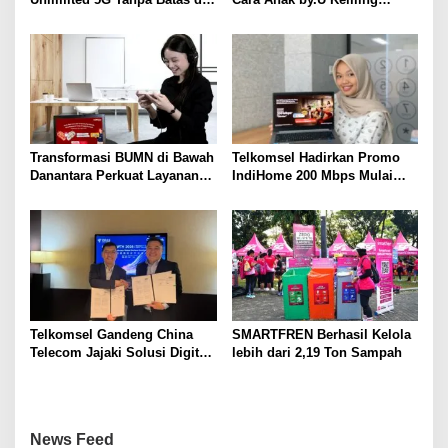
Semarang
Destinasi Unik dengan Harga
Spesial
Transformasi BUMN di Bawah
Telkomsel Hadirkan Promo
Danantara Perkuat Layanan
IndiHome 200 Mbps Mulai
Publik, Telkomsel Tumbuh
Rp300 Ribu per Bulan untuk
Sehat di Semester I 2026
Pelanggan di Sumbagsel
Telkomsel Gandeng China
SMARTFREN Berhasil Kelola
Telecom Jajaki Solusi Digital
lebih dari 2,19 Ton Sampah
Terintegrasi Berbasis 5G, AI,
IoT, dan ICT
News Feed