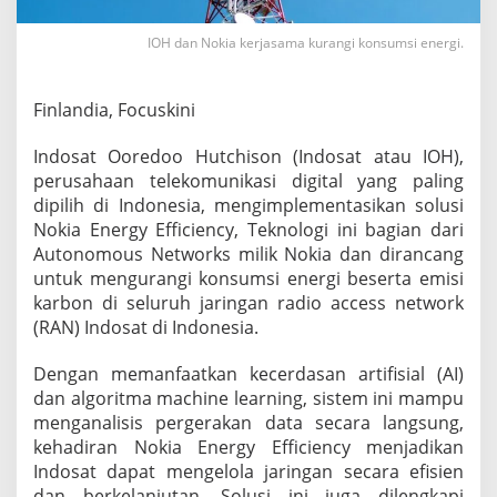
a
m
IOH dan Nokia kerjasama kurangi konsumsi energi.
a
K
u
Finlandia, Focuskini
r
a
n
Indosat Ooredoo Hutchison (Indosat atau IOH),
g
perusahaan telekomunikasi digital yang paling
i
dipilih di Indonesia, mengimplementasikan solusi
K
Nokia Energy Efficiency, Teknologi ini bagian dari
o
n
Autonomous Networks milik Nokia dan dirancang
s
untuk mengurangi konsumsi energi beserta emisi
u
karbon di seluruh jaringan radio access network
m
(RAN) Indosat di Indonesia.
s
i
E
Dengan memanfaatkan kecerdasan artifisial (AI)
n
dan algoritma machine learning, sistem ini mampu
e
menganalisis pergerakan data secara langsung,
r
kehadiran Nokia Energy Efficiency menjadikan
g
Indosat dapat mengelola jaringan secara efisien
i
dan berkelanjutan. Solusi ini juga dilengkapi