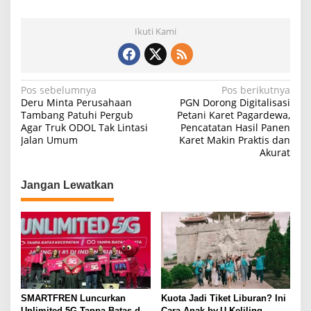
Ikuti Kami
N
Pos sebelumnya
Pos berikutnya
Deru Minta Perusahaan
PGN Dorong Digitalisasi
a
Tambang Patuhi Pergub
Petani Karet Pagardewa,
Agar Truk ODOL Tak Lintasi
Pencatatan Hasil Panen
v
Jalan Umum
Karet Makin Praktis dan
i
Akurat
g
Jangan Lewatkan
a
s
i
p
o
s
SMARTFREN Luncurkan
Kuota Jadi Tiket Liburan? Ini
Unlimited 5G Tanpa Batas di
Cara Anak by.U Keliling