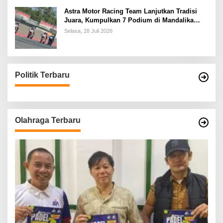
Astra Motor Racing Team Lanjutkan Tradisi
Juara, Kumpulkan 7 Podium di Mandalika
Racing Series Putaran ke 3
Selasa, 28 Juli 2026
Politik Terbaru
Olahraga Terbaru