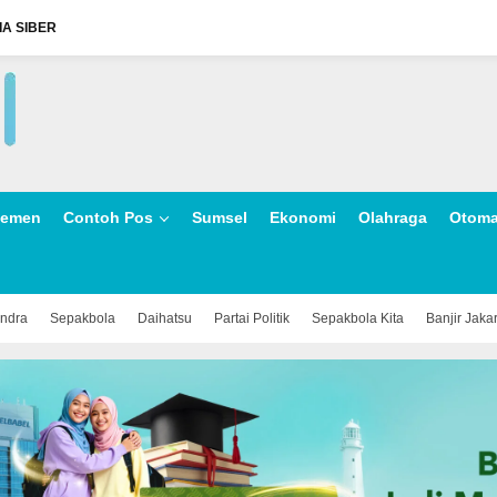
A SIBER
lemen
Contoh Pos
Sumsel
Ekonomi
Olahraga
Otoma
indra
Sepakbola
Daihatsu
Partai Politik
Sepakbola Kita
Banjir Jaka