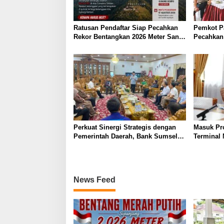
p
o
Ratusan Pendaftar Siap Pecahkan
Pemkot P
s
Rekor Bentangkan 2026 Meter Sang
Pecahkan 
Saka di Atap Dempo
Bentang B
Puncak 
Perkuat Sinergi Strategis dengan
Masuk Pr
Pemerintah Daerah, Bank Sumsel
Terminal 
Babel Dukung Akselerasi
Wako Ludi
Perekonomian Kabupaten Lahat
Bersama
News Feed