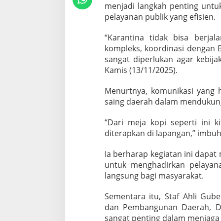
u
menjadi langkah penting untu
a
pelayanan publik yang efisien.
t
P
e
“Karantina tidak bisa berja
n
kompleks, koordinasi dengan 
g
sangat diperlukan agar kebija
a
Kamis (13/11/2025).
w
a
s
Menurtnya, komunikasi yang 
a
saing daerah dalam mendukun
n
K
“Dari meja kopi seperti ini k
o
diterapkan di lapangan,” imbu
m
o
d
Ia berharap kegiatan ini dapat
i
untuk menghadirkan pelayan
t
langsung bagi masyarakat.
a
s
Sementara itu, Staf Ahli Gub
dan Pembangunan Daerah, De
sangat penting dalam menjag