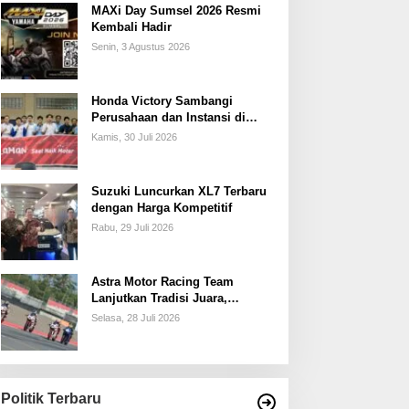
MAXi Day Sumsel 2026 Resmi
Kembali Hadir
Senin, 3 Agustus 2026
Honda Victory Sambangi
Perusahaan dan Instansi di
Sumsel
Kamis, 30 Juli 2026
Suzuki Luncurkan XL7 Terbaru
dengan Harga Kompetitif
Rabu, 29 Juli 2026
Astra Motor Racing Team
Lanjutkan Tradisi Juara,
Kumpulkan 7 Podium di
Selasa, 28 Juli 2026
Mandalika Racing Series
Putaran ke 3
Politik Terbaru