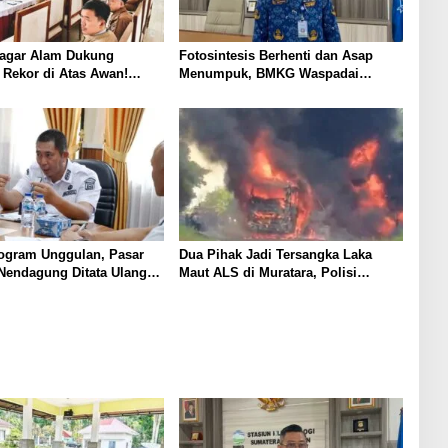
agar Alam Dukung
Fotosintesis Berhenti dan Asap
Rekor di Atas Awan!
Menumpuk, BMKG Waspadai
endera 2026 Meter di
Penurunan Kualitas Udara Malam
Dempo
Hari
ogram Unggulan, Pasar
Dua Pihak Jadi Tersangka Laka
Nendagung Ditata Ulang,
Maut ALS di Muratara, Polisi
: Ini Demi Kebaikan
Dalami Peran dan Unsur Pidana