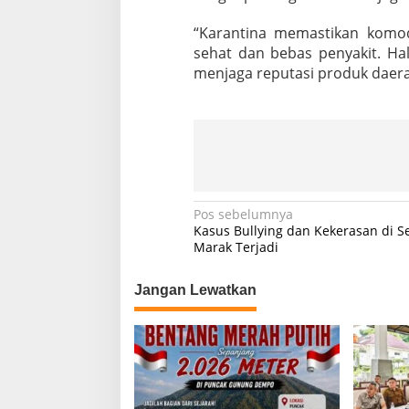
“Karantina memastikan komod
sehat dan bebas penyakit. Hal
menjaga reputasi produk daera
N
Pos sebelumnya
Kasus Bullying dan Kekerasan di S
a
Marak Terjadi
v
Jangan Lewatkan
i
g
a
s
i