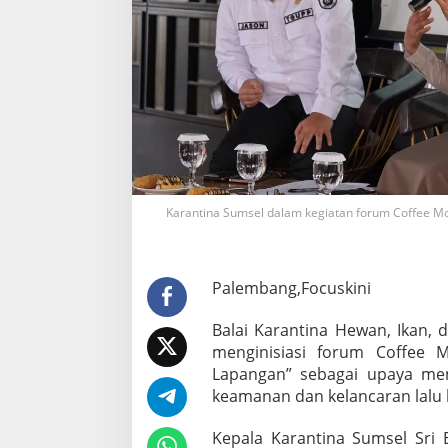
k
P
e
m
a
n
g
k
u
K
e
Karantina Sumsel dalam kegiatan forum Coffee Morn
p
e
n
t
Palembang,Focuskini
i
n
g
Balai Karantina Hewan, Ikan,
a
menginisiasi forum Coffee M
n
Lapangan” sebagai upaya me
P
keamanan dan kelancaran lalu l
e
r
k
Kepala Karantina Sumsel Sri 