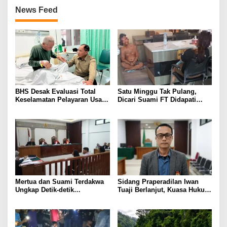
News Feed
BHS Desak Evaluasi Total
Satu Minggu Tak Pulang,
Keselamatan Pelayaran Usai
Dicari Suami FT Didapati
Kebakaran KM Mutiara
Dengan Lelaki Lain
Sentosa 2
Mertua dan Suami Terdakwa
Sidang Praperadilan Iwan
Ungkap Detik-detik
Tuaji Berlanjut, Kuasa Hukum
Penusukan yang Tewaskan
Soroti Dasar OTT hingga Izin
Asep di Kertapati
Penggeledahan