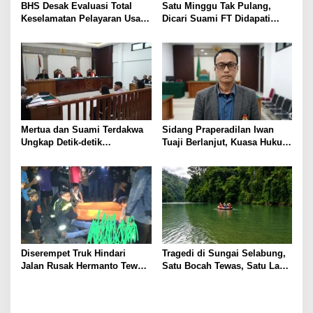
s
BHS Desak Evaluasi Total
Satu Minggu Tak Pulang,
Keselamatan Pelayaran Usai
Dicari Suami FT Didapati
Kebakaran KM Mutiara
Dengan Lelaki Lain
Sentosa 2
Mertua dan Suami Terdakwa
Sidang Praperadilan Iwan
Ungkap Detik-detik
Tuaji Berlanjut, Kuasa Hukum
Penusukan yang Tewaskan
Soroti Dasar OTT hingga Izin
Asep di Kertapati
Penggeledahan
Diserempet Truk Hindari
Tragedi di Sungai Selabung,
Jalan Rusak Hermanto Tewas
Satu Bocah Tewas, Satu Lagi
di Tempat
Masih Dalam Pencarian