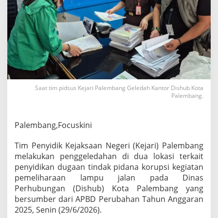
l
e
d
a
h
K
a
n
t
o
Saat tim pidsus Kejari Palembang Geledah Kantor Dishub Kota
r
Palembang.
D
i
s
Palembang,Focuskini
h
u
Tim Penyidik Kejaksaan Negeri (Kejari) Palembang
b
d
melakukan penggeledahan di dua lokasi terkait
a
penyidikan dugaan tindak pidana korupsi kegiatan
n
pemeliharaan lampu jalan pada Dinas
R
Perhubungan (Dishub) Kota Palembang yang
u
m
bersumber dari APBD Perubahan Tahun Anggaran
a
2025, Senin (29/6/2026).
h