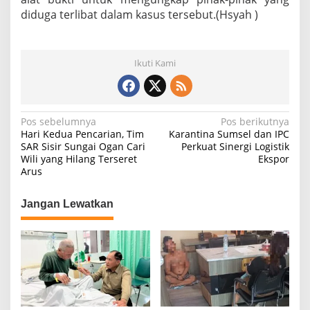
D
diduga terlibat dalam kasus tersebut.(Hsyah )
-
P
2
0
Ikuti Kami
2
5
N
Pos sebelumnya
Pos berikutnya
Hari Kedua Pencarian, Tim
Karantina Sumsel dan IPC
a
SAR Sisir Sungai Ogan Cari
Perkuat Sinergi Logistik
Wili yang Hilang Terseret
Ekspor
v
Arus
i
g
Jangan Lewatkan
a
s
i
p
o