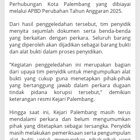
Perhubungan Kota Palembang yang dibiayai
P
e
melalui APBD Perubahan Tahun Anggaran 2025.
m
e
Dari hasil penggeledahan tersebut, tim penyidik
l
menyita sejumlah dokumen serta benda-benda
i
yang berkaitan dengan perkara. Seluruh barang
h
a
yang diperoleh akan dijadikan sebagai barang bukti
r
dan alat bukti dalam proses penyidikan.
a
a
“Kegiatan penggeledahan ini merupakan bagian
n
dari upaya tim penyidik untuk mengumpulkan alat
L
a
bukti yang cukup guna menetapkan pihak-pihak
m
yang bertanggung jawab dalam perkara dugaan
p
tindak pidana korupsi tersebut,” demikian
u
keterangan resmi Kejari Palembang.
J
a
l
Hingga saat ini, Kejari Palembang masih terus
a
mendalami perkara dan belum mengumumkan
n
pihak yang ditetapkan sebagai tersangka. Penyidik
A
masih melakukan pemeriksaan serta pengumpulan
P
alat bukti untuk mengungkap pihak-pihak yang
B