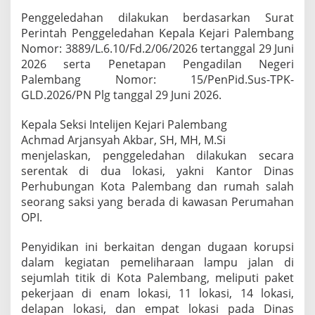
S
Penggeledahan dilakukan berdasarkan Surat
a
Perintah Penggeledahan Kepala Kejari Palembang
k
s
Nomor: 3889/L.6.10/Fd.2/06/2026 tertanggal 29 Juni
i
2026 serta Penetapan Pengadilan Negeri
T
Palembang Nomor: 15/PenPid.Sus-TPK-
e
GLD.2026/PN Plg tanggal 29 Juni 2026.
r
k
a
Kepala Seksi Intelijen Kejari Palembang
i
Achmad Arjansyah Akbar, SH, MH, M.Si
t
menjelaskan, penggeledahan dilakukan secara
D
serentak di dua lokasi, yakni Kantor Dinas
u
Perhubungan Kota Palembang dan rumah salah
g
a
seorang saksi yang berada di kawasan Perumahan
a
OPI.
n
K
Penyidikan ini berkaitan dengan dugaan korupsi
o
dalam kegiatan pemeliharaan lampu jalan di
r
u
sejumlah titik di Kota Palembang, meliputi paket
p
pekerjaan di enam lokasi, 11 lokasi, 14 lokasi,
s
delapan lokasi, dan empat lokasi pada Dinas
i