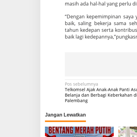
masih ada hal-hal yang perlu di
“Dengan kepemimpinan saya y
baik, saling bekerja sama s
tahun kedepan serta kontribus
baik lagi kedepannya,”pungkasn
N
Pos sebelumnya
Telkomsel Ajak Anak-Anak Panti A
a
Belanja dan Berbagi Keberkahan d
Palembang
v
i
Jangan Lewatkan
g
a