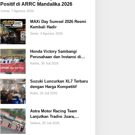
Positif di ARRC Mandalika 2026
Jumat, 7 Agustus 2026
MAXi Day Sumsel 2026 Resmi
Kembali Hadir
Senin, 3 Agustus 2026
Honda Victory Sambangi
Perusahaan dan Instansi di
Sumsel
Kamis, 30 Juli 2026
Suzuki Luncurkan XL7 Terbaru
dengan Harga Kompetitif
Rabu, 29 Juli 2026
Astra Motor Racing Team
Lanjutkan Tradisi Juara,
Kumpulkan 7 Podium di
Selasa, 28 Juli 2026
Mandalika Racing Series
Putaran ke 3