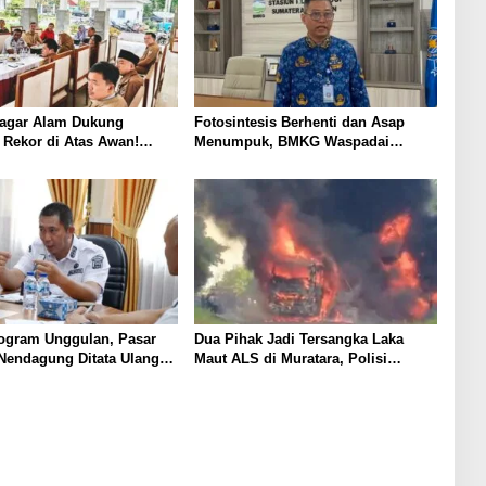
agar Alam Dukung
Fotosintesis Berhenti dan Asap
Rekor di Atas Awan!
Menumpuk, BMKG Waspadai
endera 2026 Meter di
Penurunan Kualitas Udara Malam
Dempo
Hari
ogram Unggulan, Pasar
Dua Pihak Jadi Tersangka Laka
Nendagung Ditata Ulang,
Maut ALS di Muratara, Polisi
: Ini Demi Kebaikan
Dalami Peran dan Unsur Pidana