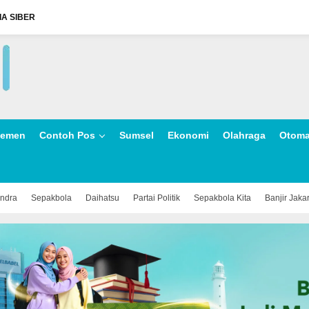
A SIBER
lemen
Contoh Pos
Sumsel
Ekonomi
Olahraga
Otoma
indra
Sepakbola
Daihatsu
Partai Politik
Sepakbola Kita
Banjir Jaka