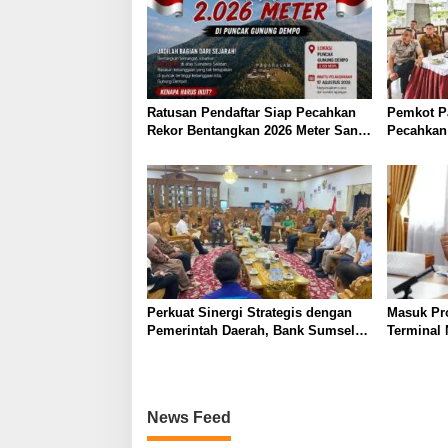
s
i
p
o
s
Ratusan Pendaftar Siap Pecahkan
Pemkot P
Rekor Bentangkan 2026 Meter Sang
Pecahkan 
Saka di Atap Dempo
Bentang B
Puncak 
Perkuat Sinergi Strategis dengan
Masuk Pr
Pemerintah Daerah, Bank Sumsel
Terminal 
Babel Dukung Akselerasi
Wako Ludi
Perekonomian Kabupaten Lahat
Bersama
News Feed