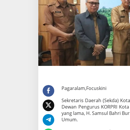
u
r
u
s
K
O
R
P
R
I
R
e
s
m
i
B
e
Pagaralam,Focuskini
r
g
Sekretaris Daerah (Sekda) Kota
a
n
Dewan Pengurus KORPRI Kota 
t
yang lama, H. Samsul Bahri Burl
i
Umum.