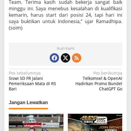
Team. Terima kasih sudah bekerja sangat baik
minggu ini. Saya menebus kesalahan di kualifikasi
kemarin, harus start dari posisi 24, tapi hari ini
saya buktikan untuk Indonesia,” ujar Ramadhipa.
(soim)
Ikuti Kami
N
Pos sebelumnya
Pos berikutnya
Siswi SD FR Jalani
Telkomsel & OpenAI
a
Pemeriksaan Mata di RS
Hadirkan Promo Bundel
Bari
ChatGPT Go
v
i
Jangan Lewatkan
g
a
s