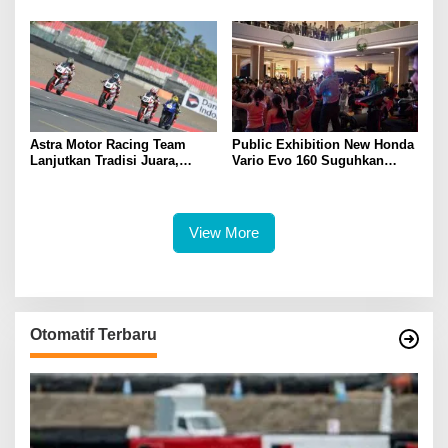
Astra Motor Racing Team
Public Exhibition New Honda
Lanjutkan Tradisi Juara,
Vario Evo 160 Suguhkan
Kumpulkan 7 Podium di
Beragam Hiburan dan
Mandalika Racing Series
Inspirasi Modifikasi
Putaran ke 3
View More
Otomatif Terbaru