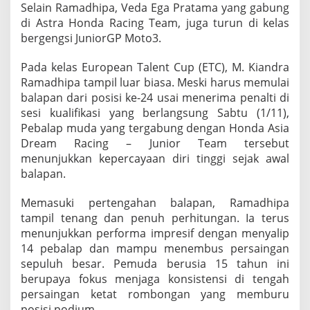
a
Selain Ramadhipa, Veda Ega Pratama yang gabung
C
di Astra Honda Racing Team, juga turun di kelas
i
bergengsi JuniorGP Moto3.
p
t
Pada kelas European Talent Cup (ETC), M. Kiandra
a
k
Ramadhipa tampil luar biasa. Meski harus memulai
a
balapan dari posisi ke-24 usai menerima penalti di
n
sesi kualifikasi yang berlangsung Sabtu (1/11),
S
Pebalap muda yang tergabung dengan Honda Asia
e
j
Dream Racing – Junior Team tersebut
a
menunjukkan kepercayaan diri tinggi sejak awal
r
balapan.
a
h
Memasuki pertengahan balapan, Ramadhipa
U
n
tampil tenang dan penuh perhitungan. Ia terus
t
menunjukkan performa impresif dengan menyalip
u
14 pebalap dan mampu menembus persaingan
k
sepuluh besar. Pemuda berusia 15 tahun ini
I
berupaya fokus menjaga konsistensi di tengah
n
d
persaingan ketat rombongan yang memburu
o
posisi podium.