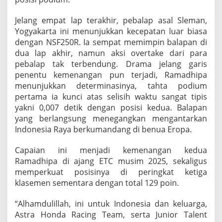
n
e
Jelang empat lap terakhir, pebalap asal Sleman,
s
Yogyakarta ini menunjukkan kecepatan luar biasa
i
a
dengan NSF250R. Ia sempat memimpin balapan di
dua lap akhir, namun aksi overtake dari para
pebalap tak terbendung. Drama jelang garis
penentu kemenangan pun terjadi, Ramadhipa
menunjukkan determinasinya, tahta podium
pertama ia kunci atas selisih waktu sangat tipis
yakni 0,007 detik dengan posisi kedua. Balapan
yang berlangsung menegangkan mengantarkan
Indonesia Raya berkumandang di benua Eropa.
Capaian ini menjadi kemenangan kedua
Ramadhipa di ajang ETC musim 2025, sekaligus
memperkuat posisinya di peringkat ketiga
klasemen sementara dengan total 129 poin.
“Alhamdulillah, ini untuk Indonesia dan keluarga,
Astra Honda Racing Team, serta Junior Talent