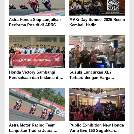
i
p
o
Astra Honda Siap Lanjutkan
MAXi Day Sumsel 2026 Resmi
s
Performa Positif di ARRC
Kembali Hadir
Mandalika 2026
Honda Victory Sambangi
Suzuki Luncurkan XL7
Perusahaan dan Instansi di
Terbaru dengan Harga
Sumsel
Kompetitif
Astra Motor Racing Team
Public Exhibition New Honda
Lanjutkan Tradisi Juara,
Vario Evo 160 Suguhkan