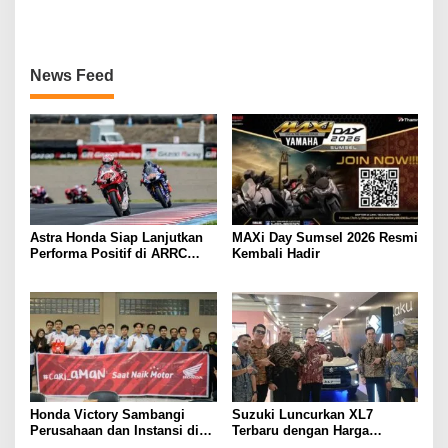
Kumpulkan 7 Podium di
Beragam Hiburan dan
Mandalika Racing Series
Inspirasi Modifikasi
Putaran ke 3
News Feed
Astra Honda Siap Lanjutkan
MAXi Day Sumsel 2026 Resmi
Performa Positif di ARRC
Kembali Hadir
Mandalika 2026
Honda Victory Sambangi
Suzuki Luncurkan XL7
Perusahaan dan Instansi di
Terbaru dengan Harga
Sumsel
Kompetitif