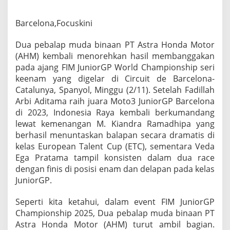
a
M
e
Barcelona,Focuskini
l
e
Dua pebalap muda binaan PT Astra Honda Motor
s
(AHM) kembali menorehkan hasil membanggakan
a
pada ajang FIM JuniorGP World Championship seri
t
K
keenam yang digelar di Circuit de Barcelona-
e
Catalunya, Spanyol, Minggu (2/11). Setelah Fadillah
n
Arbi Aditama raih juara Moto3 JuniorGP Barcelona
c
di 2023, Indonesia Raya kembali berkumandang
a
n
lewat kemenangan M. Kiandra Ramadhipa yang
g
berhasil menuntaskan balapan secara dramatis di
d
kelas European Talent Cup (ETC), sementara Veda
i
Ega Pratama tampil konsisten dalam dua race
B
dengan finis di posisi enam dan delapan pada kelas
a
r
JuniorGP.
c
e
Seperti kita ketahui, dalam event FIM JuniorGP
l
Championship 2025, Dua pebalap muda binaan PT
o
Astra Honda Motor (AHM) turut ambil bagian.
n