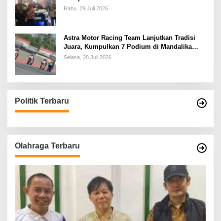
Rabu, 29 Juli 2026
Astra Motor Racing Team Lanjutkan Tradisi
Juara, Kumpulkan 7 Podium di Mandalika
Racing Series Putaran ke 3
Selasa, 28 Juli 2026
Politik Terbaru
Olahraga Terbaru