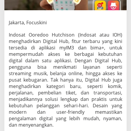
b
'
d
a
Jakarta, Focuskini
r
i
Indosat Ooredoo Hutchison (Indosat atau IOH)
I
O
menghadirkan Digital Hub, fitur terbaru yang kini
H
tersedia di aplikasi myIM3 dan bima+, untuk
P
mempermudah akses ke berbagai kebutuhan
e
digital dalam satu aplikasi. Dengan Digital Hub,
n
u
pengguna bisa menikmati layanan seperti
h
streaming musik, belanja online, hingga akses ke
i
pusat kebugaran. Tak hanya itu, Digital Hub juga
K
menghadirkan kategori baru, seperti komik,
e
perjalanan, pembelian tiket, dan transportasi,
b
u
menjadikannya solusi lengkap dan praktis untuk
t
kebutuhan pelanggan sehari-hari. Desain yang
u
modern dan user-friendly memastikan
h
pengalaman digital yang lebih mudah, nyaman,
a
n
dan menyenangkan.
D