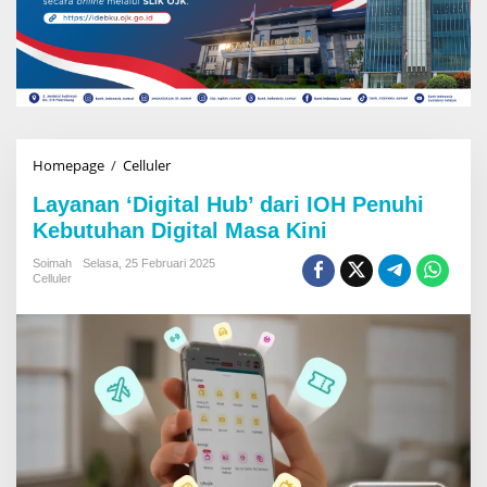
Homepage
/
Celluler
L
a
Layanan ‘Digital Hub’ dari IOH Penuhi
y
a
Kebutuhan Digital Masa Kini
n
a
Soimah
Selasa, 25 Februari 2025
Celluler
n
'
D
i
g
i
t
a
l
H
u