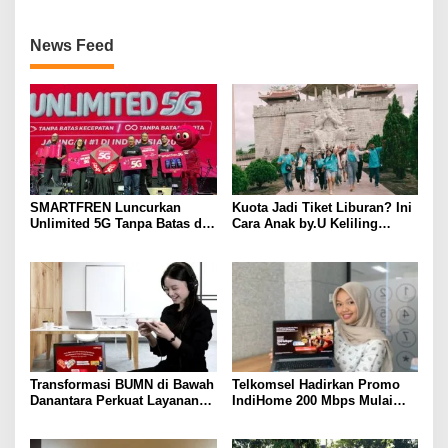
News Feed
SMARTFREN Luncurkan
Kuota Jadi Tiket Liburan? Ini
Unlimited 5G Tanpa Batas di
Cara Anak by.U Keliling
Semarang
Destinasi Unik dengan Harga
Spesial
Transformasi BUMN di Bawah
Telkomsel Hadirkan Promo
Danantara Perkuat Layanan
IndiHome 200 Mbps Mulai
Publik, Telkomsel Tumbuh
Rp300 Ribu per Bulan untuk
Sehat di Semester I 2026
Pelanggan di Sumbagsel