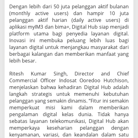
i
Dengan lebih dari 50 juta pelanggan aktif bulanan
g
(monthly active users) dan hampir 10 juta
i
pelanggan aktif harian (daily active users) di
t
a
aplikasi myIM3 dan bima+, Digital Hub siap menjadi
l
platform utama bagi penyedia layanan digital.
M
Inovasi ini membuka peluang lebih luas bagi
a
layanan digital untuk menjangkau masyarakat dari
s
berbagai kalangan dan memberikan manfaat yang
a
K
lebih besar.
i
n
Ritesh Kumar Singh, Director and Chief
i
Commercial Officer Indosat Ooredoo Hutchison,
menjelaskan bahwa kehadiran Digital Hub adalah
langkah strategis untuk memenuhi kebutuhan
pelanggan yang semakin dinamis. “Fitur ini semakin
memperkuat misi kami dalam memberikan
pengalaman digital kelas dunia. Tidak hanya
sebatas layanan telekomunikasi, Digital Hub akan
memperkaya keseharian pelanggan dengan
kenyamanan, variasi, dan keandalan dalam satu