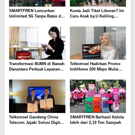
p
o
SMARTFREN Luncurkan
Kuota Jadi Tiket Liburan? Ini
s
Unlimited 5G Tanpa Batas di
Cara Anak by.U Keliling
Semarang
Destinasi Unik dengan Harga
Spesial
Transformasi BUMN di Bawah
Telkomsel Hadirkan Promo
Danantara Perkuat Layanan
IndiHome 200 Mbps Mulai
Publik, Telkomsel Tumbuh
Rp300 Ribu per Bulan untuk
Sehat di Semester I 2026
Pelanggan di Sumbagsel
Telkomsel Gandeng China
SMARTFREN Berhasil Kelola
Telecom Jajaki Solusi Digital
lebih dari 2,19 Ton Sampah
Terintegrasi Berbasis 5G, AI,
IoT, dan ICT