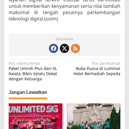
untuk memberikan kenyamanan serta nilai tambah
maksimal di tengah pesatnya perkembangan
teknologi digital.(soim)
Ikuti Kami
N
Pos sebelumnya
Pos berikutnya
Paket Umroh Plus dari XL
Buka Puasa di Luminor
a
Axiata, Bikin Selalu Dekat
Hotel Berhadiah Sepeda
dengan Keluarga
v
i
Jangan Lewatkan
g
a
s
i