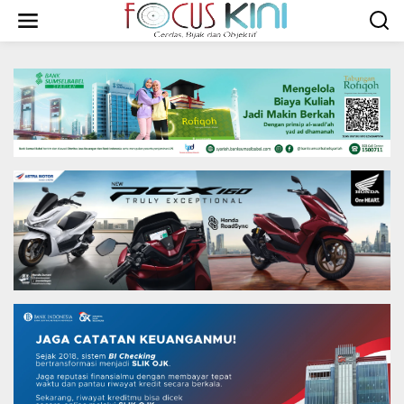
L
e
w
a
t
i
k
e
k
o
n
t
e
n