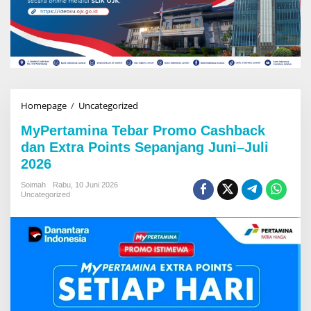
Homepage
/
Uncategorized
M
y
MyPertamina Tebar Promo Cashback
P
e
dan Extra Points Sepanjang Juni–Juli
r
2026
t
a
Soimah
Rabu, 10 Juni 2026
m
Uncategorized
i
n
a
T
e
b
a
r
P