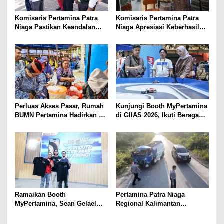
Komisaris Pertamina Patra
Komisaris Pertamina Patra
Niaga Pastikan Keandalan
Niaga Apresiasi Keberhasilan
Energi di Bali, Dukung
UMKM Binaan Tampil di IFW
Mobilitas Masyarakat &
2026
Wisatawan
Perluas Akses Pasar, Rumah
Kunjungi Booth MyPertamina
BUMN Pertamina Hadirkan 13
di GIIAS 2026, Ikuti Beragam
UMKM di Jambore Provinsi
Aktivitas dan Dapatkan
Sulawesi Tengah
Hadiahnya
Ramaikan Booth
Pertamina Patra Niaga
MyPertamina, Sean Gelael
Regional Kalimantan
Berbagi Pengalaman Dunia
Sampaikan Duka Cita Atas
Balap ke Pengunjung GIIAS
Insiden Tanah Bumbu,