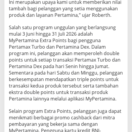
Ini merupakan upaya kami untuk memberikan nilai
tambah bagi pelanggan yang setia menggunakan
produk dan layanan Pertamina,” ujar Roberth.
Salah satu program unggulan yang berlangsung
mulai 3 Juni hingga 31 Juli 2026 adalah
MyPertamina Extra Points bagi pengguna
Pertamax Turbo dan Pertamina Dex. Dalam
program ini, pelanggan akan memperoleh double
points untuk setiap transaksi Pertamax Turbo dan
Pertamina Dex pada hari Senin hingga Jumat.
Sementara pada hari Sabtu dan Minggu, pelanggan
berkesempatan mendapatkan triple points untuk
transaksi kedua produk tersebut serta tambahan
ekstra double points untuk transaksi produk
Pertamina lainnya melalui aplikasi MyPertamina.
Selain program Extra Points, pelanggan juga dapat
menikmati berbagai promo cashback dari mitra
pembayaran yang bekerja sama dengan
MyPertamina. Pengguna kartu kredit BNI-