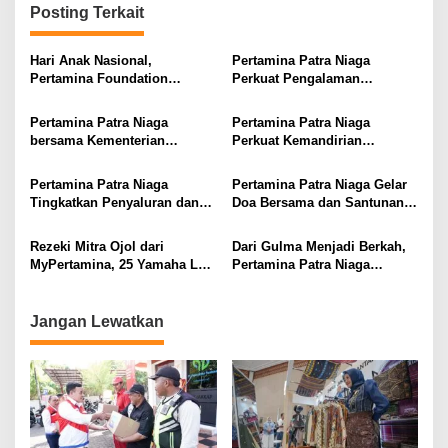
Posting Terkait
a
s
Hari Anak Nasional,
Pertamina Patra Niaga
i
Pertamina Foundation
Perkuat Pengalaman
Tanamkan Jaga Bumi Sejak
Pelanggan lewat
p
Dini
Implementasi Program
Pertamina Patra Niaga
Pertamina Patra Niaga
o
Danantara Indonesia CX100
bersama Kementerian
Perkuat Kemandirian
s
Kelautan dan Perikanan
Masyarakat Lewat
Perkuat Penyediaan Energi
Pemberdayaan Berbasis
Pertamina Patra Niaga
Pertamina Patra Niaga Gelar
bagi Nelayan
Potensi Lokal dari Sumatera
Tingkatkan Penyaluran dan
Doa Bersama dan Santunan
hingga Maluku
Perkuat Distribusi BBM di
untuk Kelancaran
Sejumlah Wilayah
Operasional Kilang
Rezeki Mitra Ojol dari
Dari Gulma Menjadi Berkah,
Balikpapan
MyPertamina, 25 Yamaha Lexi
Pertamina Patra Niaga
Dibagikan pada BOOM
Dorong Pemberdayaan
Periode 1
Masyarakat Berbasis
Pengelolaan Eceng Gondok
Jangan Lewatkan