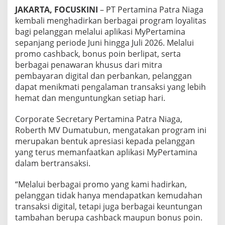
s
JAKARTA, FOCUSKINI
– PT Pertamina Patra Niaga
S
kembali menghadirkan berbagai program loyalitas
e
bagi pelanggan melalui aplikasi MyPertamina
p
sepanjang periode Juni hingga Juli 2026. Melalui
a
n
promo cashback, bonus poin berlipat, serta
j
berbagai penawaran khusus dari mitra
a
pembayaran digital dan perbankan, pelanggan
n
dapat menikmati pengalaman transaksi yang lebih
g
J
hemat dan menguntungkan setiap hari.
u
n
Corporate Secretary Pertamina Patra Niaga,
i
Roberth MV Dumatubun, mengatakan program ini
–
merupakan bentuk apresiasi kepada pelanggan
J
u
yang terus memanfaatkan aplikasi MyPertamina
l
dalam bertransaksi.
i
2
“Melalui berbagai promo yang kami hadirkan,
0
pelanggan tidak hanya mendapatkan kemudahan
2
6
transaksi digital, tetapi juga berbagai keuntungan
tambahan berupa cashback maupun bonus poin.