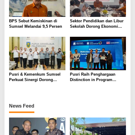
BPS Sebut Kemiskinan di
Sektor Pendidikan dan Libur
Sumsel Melandai 9,5 Persen
Sekolah Dorong Ekonomi
Sumsel Tumbuh 5,2 Persen
di Triwulan II 2026
Pusri & Kemenkum Sumsel
Pusri Raih Penghargaan
Perkuat Sinergi Dorong
Distinction in Program
Legalitas dan Perlindungan
Excellence Pada SDG
UMKM Binaan
Innovation 2026
News Feed