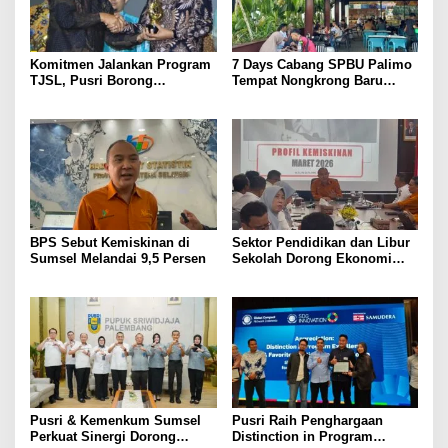
Komitmen Jalankan Program
7 Days Cabang SPBU Palimo
TJSL, Pusri Borong
Tempat Nongkrong Baru
Penghargaan dengan
Warga Palembang
Predikat Gold
BPS Sebut Kemiskinan di
Sektor Pendidikan dan Libur
Sumsel Melandai 9,5 Persen
Sekolah Dorong Ekonomi
Sumsel Tumbuh 5,2 Persen
di Triwulan II 2026
Pusri & Kemenkum Sumsel
Pusri Raih Penghargaan
Perkuat Sinergi Dorong
Distinction in Program