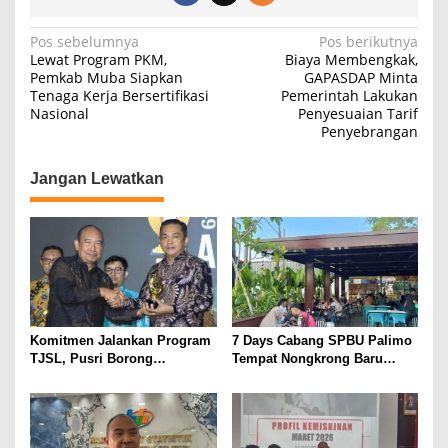
N
Pos sebelumnya
Pos berikutnya
Lewat Program PKM,
Biaya Membengkak,
a
Pemkab Muba Siapkan
GAPASDAP Minta
Tenaga Kerja Bersertifikasi
Pemerintah Lakukan
v
Nasional
Penyesuaian Tarif
i
Penyebrangan
g
Jangan Lewatkan
a
s
i
p
o
s
Komitmen Jalankan Program
7 Days Cabang SPBU Palimo
TJSL, Pusri Borong
Tempat Nongkrong Baru
Penghargaan dengan
Warga Palembang
Predikat Gold