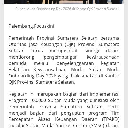
k
o
Sultan Muda Onboarding Day 2026 di Kantor OJK Provinsi Sumsel.
s
i
s
Palembang,Focuskini
t
e
Pemerintah Provinsi Sumatera Selatan bersama
m
Otoritas Jasa Keuangan (OJK) Provinsi Sumatera
K
e
Selatan terus memperkuat sinergi dalam
w
mendorong pengembangan kewirausahaan
i
pemuda melalui penyelenggaraan kegiatan
r
Pelatihan Kewirausahaan Muda: Sultan Muda
a
u
Onboarding Day 2026 yang dilaksanakan di Kantor
s
OJK Provinsi Sumatera Selatan.
a
h
Kegiatan ini merupakan bagian dari implementasi
a
Program 100.000 Sultan Muda yang diinisiasi oleh
a
n
Pemerintah Provinsi Sumatera Selatan, serta
M
menjadi bagian dari penguatan program Tim
u
Percepatan Akses Keuangan Daerah (TPAKD)
d
melalui Sultan Muda Sumsel Center (SMSC) dalam
a