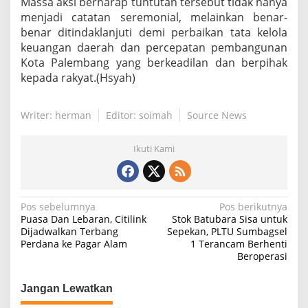
Massa aksi berharap tuntutan tersebut tidak hanya
menjadi catatan seremonial, melainkan benar-
benar ditindaklanjuti demi perbaikan tata kelola
keuangan daerah dan percepatan pembangunan
Kota Palembang yang berkeadilan dan berpihak
kepada rakyat.(Hsyah)
Writer: herman
Editor: soimah
Source News
Ikuti Kami
N
Pos sebelumnya
Pos berikutnya
Puasa Dan Lebaran, Citilink
Stok Batubara Sisa untuk
a
Dijadwalkan Terbang
Sepekan, PLTU Sumbagsel
Perdana ke Pagar Alam
1 Terancam Berhenti
v
Beroperasi
i
g
Jangan Lewatkan
a