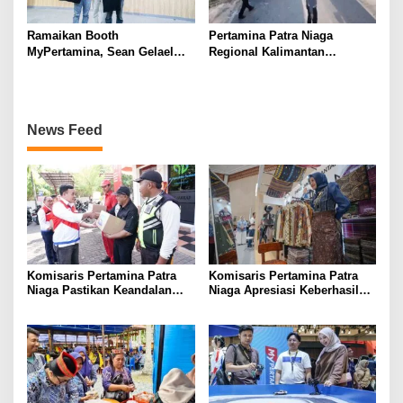
Ramaikan Booth
Pertamina Patra Niaga
MyPertamina, Sean Gelael
Regional Kalimantan
Berbagi Pengalaman Dunia
Sampaikan Duka Cita Atas
Balap ke Pengunjung GIIAS
Insiden Tanah Bumbu,
2026
Pastikan Mobil Tangki Tidak
Terdaftar sebagai Armada
News Feed
Operasional
Komisaris Pertamina Patra
Komisaris Pertamina Patra
Niaga Pastikan Keandalan
Niaga Apresiasi Keberhasilan
Energi di Bali, Dukung
UMKM Binaan Tampil di IFW
Mobilitas Masyarakat &
2026
Wisatawan