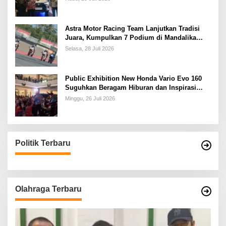
Astra Motor Racing Team Lanjutkan Tradisi
Juara, Kumpulkan 7 Podium di Mandalika
Racing Series Putaran ke 3
Selasa, 28 Juli 2026
Public Exhibition New Honda Vario Evo 160
Suguhkan Beragam Hiburan dan Inspirasi
Modifikasi
Minggu, 26 Juli 2026
Politik Terbaru
Olahraga Terbaru