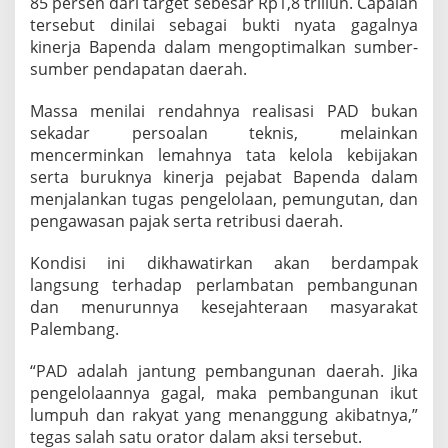
85 persen dari target sebesar Rp1,8 triliun. Capaian
e
tersebut dinilai sebagai bukti nyata gagalnya
m
kinerja Bapenda dalam mengoptimalkan sumber-
b
a
sumber pendapatan daerah.
n
g
Massa menilai rendahnya realisasi PAD bukan
B
sekadar persoalan teknis, melainkan
o
mencerminkan lemahnya tata kelola kebijakan
n
g
serta buruknya kinerja pejabat Bapenda dalam
k
menjalankan tugas pengelolaan, pemungutan, dan
a
pengawasan pajak serta retribusi daerah.
r
J
Kondisi ini dikhawatirkan akan berdampak
a
j
langsung terhadap perlambatan pembangunan
a
dan menurunnya kesejahteraan masyarakat
r
Palembang.
a
n
“PAD adalah jantung pembangunan daerah. Jika
pengelolaannya gagal, maka pembangunan ikut
lumpuh dan rakyat yang menanggung akibatnya,”
tegas salah satu orator dalam aksi tersebut.