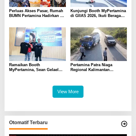
Perluas Akses Pasar, Rumah
Kunjungi Booth MyPertamina
BUMN Pertamina Hadirkan 13
di GIIAS 2026, Ikuti Beragam
UMKM di Jambore Provinsi
Aktivitas dan Dapatkan
Sulawesi Tengah
Hadiahnya
Ramaikan Booth
Pertamina Patra Niaga
MyPertamina, Sean Gelael
Regional Kalimantan
Berbagi Pengalaman Dunia
Sampaikan Duka Cita Atas
Balap ke Pengunjung GIIAS
Insiden Tanah Bumbu,
2026
Pastikan Mobil Tangki Tidak
Terdaftar sebagai Armada
View More
Operasional
Otomatif Terbaru