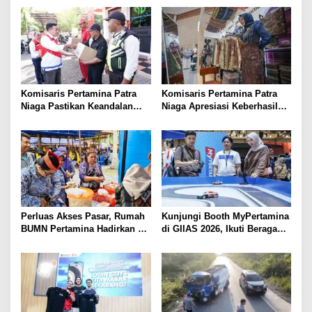
s
i
p
o
s
Komisaris Pertamina Patra
Komisaris Pertamina Patra
Niaga Pastikan Keandalan
Niaga Apresiasi Keberhasilan
Energi di Bali, Dukung
UMKM Binaan Tampil di IFW
Mobilitas Masyarakat &
2026
Wisatawan
Perluas Akses Pasar, Rumah
Kunjungi Booth MyPertamina
BUMN Pertamina Hadirkan 13
di GIIAS 2026, Ikuti Beragam
UMKM di Jambore Provinsi
Aktivitas dan Dapatkan
Sulawesi Tengah
Hadiahnya