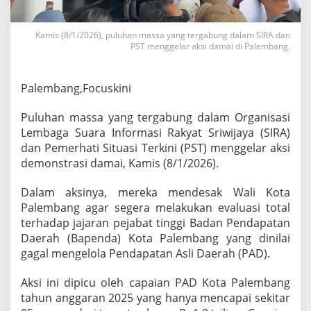
M
a
s
Kamis (8/1/2026), puluhan massa yang tergabung dalam SIRA dan
s
PST menggelar aksi damai di Palembang,
a
D
e
Palembang,Focuskini
m
o
Puluhan massa yang tergabung dalam Organisasi
D
Lembaga Suara Informasi Rakyat Sriwijaya (SIRA)
e
s
dan Pemerhati Situasi Terkini (PST) menggelar aksi
a
demonstrasi damai, Kamis (8/1/2026).
k
W
Dalam aksinya, mereka mendesak Wali Kota
a
Palembang agar segera melakukan evaluasi total
l
i
terhadap jajaran pejabat tinggi Badan Pendapatan
K
Daerah (Bapenda) Kota Palembang yang dinilai
o
gagal mengelola Pendapatan Asli Daerah (PAD).
t
a
Aksi ini dipicu oleh capaian PAD Kota Palembang
P
a
tahun anggaran 2025 yang hanya mencapai sekitar
l