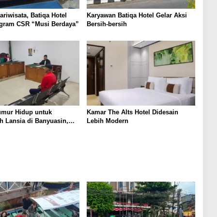
riwisata, Batiqa Hotel
Karyawan Batiqa Hotel Gelar Aksi
ogram CSR “Musi Berdaya”
Bersih-bersih
umur Hidup untuk
Kamar The Alts Hotel Didesain
 Lansia di Banyuasin,
Lebih Modern
 Terdakwa Kompak Pikir-