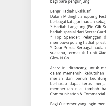
bagi para pengunjung.
g
F
e
Banjir Hadiah Eksklusif
s
Dalam Midnight Shopping Festi
t
berbagai kategori hadiah sebag
i
* Hadiah Langsung (Eid Gift 
v
hadiah spesial dari Secret Gard
a
l
* Top Spender: Pelanggan d
"
membawa pulang hadiah prestis
* Door Prizes: Berbagai hadia
suasana, termasuk 1 unit Xia
Glow N Go.
Acara ini dirancang untuk 
dalam memenuhi kebutuhan m
meriah dan penuh keuntung
berharap dapat terus menja
memberikan nilai tambah ba
Communication & Commercial 
Bagi Customer yang ingin mend