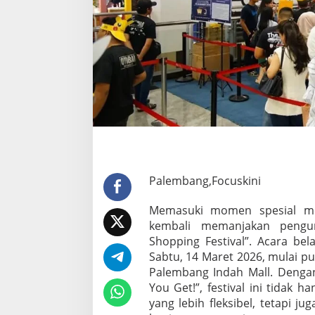
M
a
l
l
G
e
l
a
r
"
M
i
d
n
Palembang,Focuskini
i
g
h
Memasuki momen spesial me
t
kembali memanjakan pengun
S
Shopping Festival”. Acara be
h
Sabtu, 14 Maret 2026, mulai p
o
p
Palembang Indah Mall. Deng
p
You Get!”, festival ini tida
i
yang lebih fleksibel, tetapi 
n