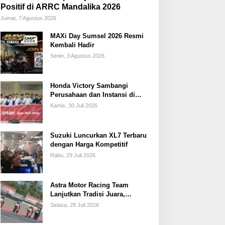
Positif di ARRC Mandalika 2026
Jumat, 7 Agustus 2026
MAXi Day Sumsel 2026 Resmi
Kembali Hadir
Senin, 3 Agustus 2026
Honda Victory Sambangi
Perusahaan dan Instansi di
Sumsel
Kamis, 30 Juli 2026
Suzuki Luncurkan XL7 Terbaru
dengan Harga Kompetitif
Rabu, 29 Juli 2026
Astra Motor Racing Team
Lanjutkan Tradisi Juara,
Kumpulkan 7 Podium di
Selasa, 28 Juli 2026
Mandalika Racing Series
Putaran ke 3