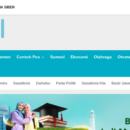
A SIBER
lemen
Contoh Pos
Sumsel
Ekonomi
Olahraga
Otoma
indra
Sepakbola
Daihatsu
Partai Politik
Sepakbola Kita
Banjir Jaka