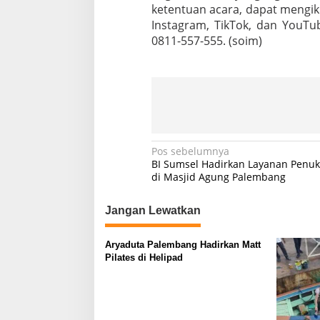
ketentuan acara, dapat mengik
Instagram, TikTok, dan YouT
0811-557-555. (soim)
N
Pos sebelumnya
BI Sumsel Hadirkan Layanan Penu
a
di Masjid Agung Palembang
v
Jangan Lewatkan
i
g
Aryaduta Palembang Hadirkan Matt
a
Pilates di Helipad
s
i
p