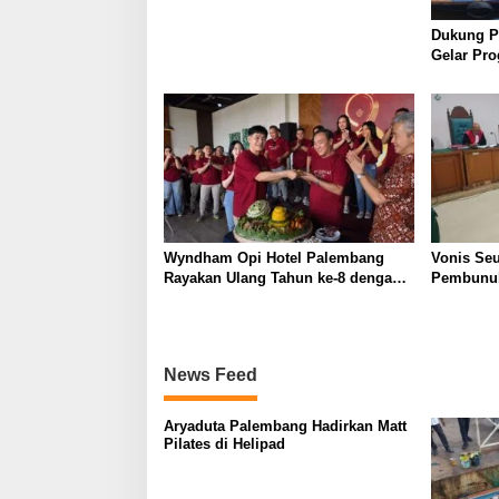
o
Dukung Pa
s
Gelar Pr
Wyndham Opi Hotel Palembang
Vonis Se
Rayakan Ulang Tahun ke-8 dengan
Pembunuh
Aksi Kepedulian Sosial
Jaksa dan
Pikir
News Feed
Aryaduta Palembang Hadirkan Matt
Pilates di Helipad