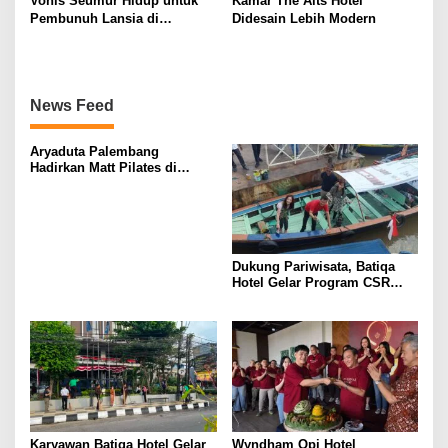
Vonis Seumur Hidup untuk
Kamar The Alts Hotel
Pembunuh Lansia di
Didesain Lebih Modern
Banyuasin, Jaksa dan
Terdakwa Kompak Pikir-Pikir
News Feed
Aryaduta Palembang
Hadirkan Matt Pilates di
Helipad
Dukung Pariwisata, Batiqa
Hotel Gelar Program CSR
“Musi Berdaya”
Karyawan Batiqa Hotel Gelar
Wyndham Opi Hotel