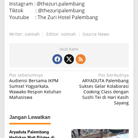
Instagram : @thezuri.palembang
Tiktok : @thezuripalembang
Youtube : The Zuri Hotel Palembang
Writer: soimah
Editor: soimah
Source News
Ikuti Kami
N
Pos sebelumnya
Pos berikutnya
Audiensi Bersama IKPM
ARYADUTA Palembang
a
Sumsel Yogyarkata,
Sukses Gelar Kolaborasi
Wawako Respon Keluhan
Cooking Class dengan
v
Mahasiswa
Sushi Tei di Hari Kasih
i
Sayang
g
Jangan Lewatkan
a
s
Aryaduta Palembang
i
Hadirkan Matt Pilates di