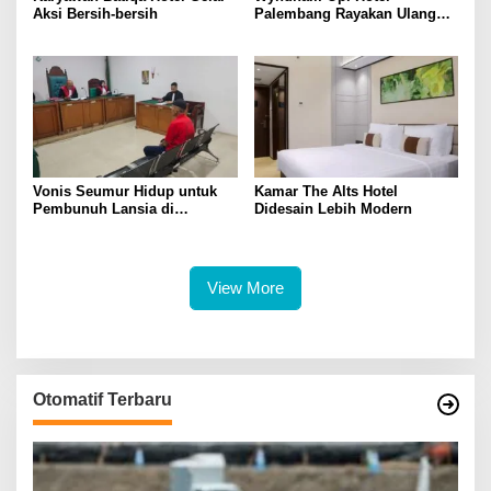
Aksi Bersih-bersih
Palembang Rayakan Ulang
Tahun ke-8 dengan Aksi
Kepedulian Sosial
Vonis Seumur Hidup untuk
Kamar The Alts Hotel
Pembunuh Lansia di
Didesain Lebih Modern
Banyuasin, Jaksa dan
Terdakwa Kompak Pikir-Pikir
View More
Otomatif Terbaru