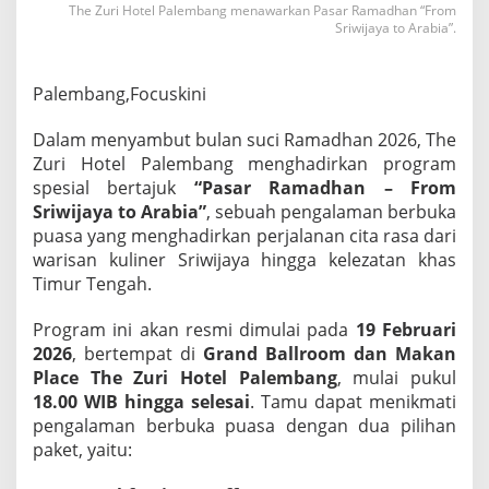
The Zuri Hotel Palembang menawarkan Pasar Ramadhan “From
m
Sriwijaya to Arabia”.
S
r
i
w
Palembang,Focuskini
i
j
Dalam menyambut bulan suci Ramadhan 2026, The
a
Zuri Hotel Palembang menghadirkan program
y
spesial bertajuk
“Pasar Ramadhan – From
a
t
Sriwijaya to Arabia”
, sebuah pengalaman berbuka
o
puasa yang menghadirkan perjalanan cita rasa dari
A
warisan kuliner Sriwijaya hingga kelezatan khas
r
Timur Tengah.
a
b
i
Program ini akan resmi dimulai pada
19 Februari
a
2026
, bertempat di
Grand Ballroom dan Makan
”
Place The Zuri Hotel Palembang
, mulai pukul
d
18.00 WIB hingga selesai
. Tamu dapat menikmati
i
pengalaman berbuka puasa dengan dua pilihan
T
h
paket, yaitu:
e
Z