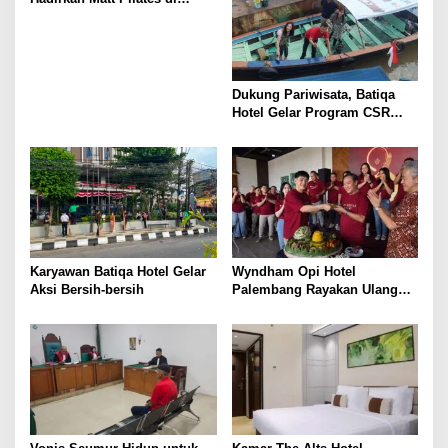
Helipad
p
o
s
Dukung Pariwisata, Batiqa
Hotel Gelar Program CSR
“Musi Berdaya”
Karyawan Batiqa Hotel Gelar
Wyndham Opi Hotel
Aksi Bersih-bersih
Palembang Rayakan Ulang
Tahun ke-8 dengan Aksi
Kepedulian Sosial