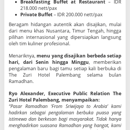
Breakfasting Buffet at Restaurant
– IDR
u
218.000 nett/pax
r
Private Buffet
– IDR 200.000 nett/pax
i
H
Beragam hidangan autentik akan disajikan, mulai
o
t
dari menu khas Nusantara, Timur Tengah, hingga
e
pilihan internasional yang dipersiapkan langsung
l
oleh tim kuliner profesional.
P
a
Menariknya,
menu yang disajikan berbeda setiap
l
e
hari, dari Senin hingga Minggu
, memberikan
m
pengalaman baru bagi tamu setiap kali berbuka di
b
The Zuri Hotel Palembang selama bulan
a
Ramadhan.
n
g
Ryo Alexander, Executive Public Relation The
Zuri Hotel Palembang, menyampaikan:
“Pasar Ramadhan ‘From Sriwijaya to Arabia’ kami
hadirkan sebagai pengalaman berbuka puasa yang
istimewa dan berkesan bagi masyarakat. Tidak hanya
menghadirkan suasana Ramadhan yang hangat, kami