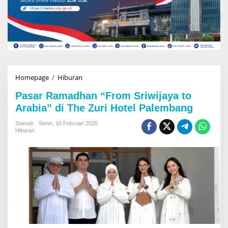
Homepage
/
Hiburan
P
a
Pasar Ramadhan “From Sriwijaya to
s
a
Arabia” di The Zuri Hotel Palembang
r
R
Soimah
Senin, 16 Februari 2026
Hiburan
a
m
a
d
h
a
n
“
F
r
o