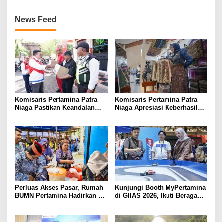
2026
Pastikan Mobil Tangki Tidak
Terdaftar sebagai Armada
News Feed
Operasional
Komisaris Pertamina Patra
Komisaris Pertamina Patra
Niaga Pastikan Keandalan
Niaga Apresiasi Keberhasilan
Energi di Bali, Dukung
UMKM Binaan Tampil di IFW
Mobilitas Masyarakat &
2026
Wisatawan
Perluas Akses Pasar, Rumah
Kunjungi Booth MyPertamina
BUMN Pertamina Hadirkan 13
di GIIAS 2026, Ikuti Beragam
UMKM di Jambore Provinsi
Aktivitas dan Dapatkan
Sulawesi Tengah
Hadiahnya