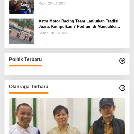
Rabu, 29 Juli 2026
Astra Motor Racing Team Lanjutkan Tradisi
Juara, Kumpulkan 7 Podium di Mandalika
Racing Series Putaran ke 3
Selasa, 28 Juli 2026
Politik Terbaru
Olahraga Terbaru