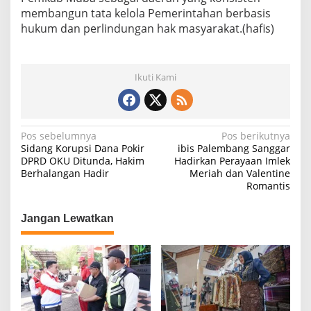
membangun tata kelola Pemerintahan berbasis
hukum dan perlindungan hak masyarakat.(hafis)
Ikuti Kami
N
Pos sebelumnya
Pos berikutnya
Sidang Korupsi Dana Pokir
ibis Palembang Sanggar
a
DPRD OKU Ditunda, Hakim
Hadirkan Perayaan Imlek
Berhalangan Hadir
Meriah dan Valentine
v
Romantis
i
g
Jangan Lewatkan
a
s
i
p