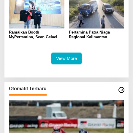
Ramaikan Booth
Pertamina Patra Niaga
MyPertamina, Sean Gelael
Regional Kalimantan
Berbagi Pengalaman Dunia
Sampaikan Duka Cita Atas
Balap ke Pengunjung GIIAS
Insiden Tanah Bumbu,
2026
Pastikan Mobil Tangki Tidak
Terdaftar sebagai Armada
View More
Operasional
Otomatif Terbaru