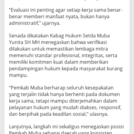
g
“Evaluasi ini penting agar setiap kerja sama benar-
a
M
benar memberi manfaat nyata, bukan hanya
i
administratif,” ujarnya.
s
k
Senada dikatakan Kabag Hukum Setda Muba
i
Yunita SH MH menegaskan bahwa verifikasi
n
dilakukan untuk memastikan lembaga mitra
memenuhi standar profesional, integritas, serta
memiliki komitmen kuat dalam memberikan
pendampingan hukum kepada masyarakat kurang
mampu.
“Pemkab Muba berharap seluruh kesepakatan
yang terjalin tidak hanya berhenti pada dokumen
kerja sama, tetapi mampu diterjemahkan dalam
pelayanan hukum yang mudah diakses, responsif,
dan berpihak pada keadilan sosial,” ulasnya.
Lanjutnya, langkah ini sekaligus menegaskan posisi
Pemkab Muba sebagai daerah yang konsisten