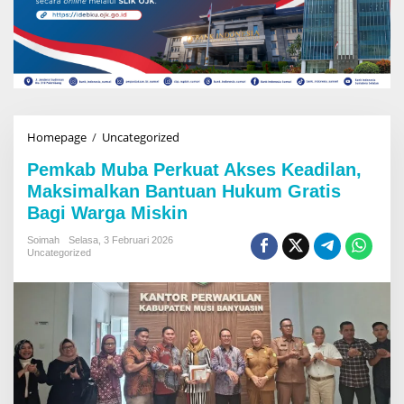
Homepage
/
Uncategorized
P
e
Pemkab Muba Perkuat Akses Keadilan,
m
k
Maksimalkan Bantuan Hukum Gratis
a
Bagi Warga Miskin
b
M
Soimah
Selasa, 3 Februari 2026
u
Uncategorized
b
a
P
e
r
k
u
a
t