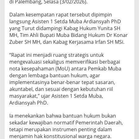
di Palembang, Selasa (3/02/2026).
B
a
Dalam kesempatan rapat tersebut dipimpin
n
t
langsung Asisten 1 Setda Muba Ardiansyah PhD
u
yang Turut didampingi Kabag Hukum Yunita SH
a
MH, Tim Ahli Bupati Muba Bidang Hukum Dr Konar
n
Zuber SH MH, dan Kabag Kerjasama Irfan SH MSi.
H
u
k
“Rapat ini menjadi ruang strategis untuk
u
mengevaluasi sekaligus memverifikasi berbagai
m
nota kesepahaman (MoU) antara Pemkab Muba
G
dengan lembaga bantuan hukum, agar
r
implementasinya benar-benar tepat sasaran,
a
t
akuntabel, dan sesuai dengan kebutuhan riil
i
masyarakat,” ujar Asisten 1 Setda Muba,
s
Ardiansyah PhD.
B
a
Ia menekankan bahwa bantuan hukum bukan
g
i
sekadar kewajiban normatif Pemerintah Daerah,
W
tetapi merupakan instrumen penting dalam
a
menjamin hak konstitusional warga negara.
r