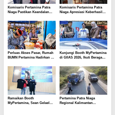
o
s
Komisaris Pertamina Patra
Komisaris Pertamina Patra
Niaga Pastikan Keandalan
Niaga Apresiasi Keberhasilan
Energi di Bali, Dukung
UMKM Binaan Tampil di IFW
Mobilitas Masyarakat &
2026
Wisatawan
Perluas Akses Pasar, Rumah
Kunjungi Booth MyPertamina
BUMN Pertamina Hadirkan 13
di GIIAS 2026, Ikuti Beragam
UMKM di Jambore Provinsi
Aktivitas dan Dapatkan
Sulawesi Tengah
Hadiahnya
Ramaikan Booth
Pertamina Patra Niaga
MyPertamina, Sean Gelael
Regional Kalimantan
Berbagi Pengalaman Dunia
Sampaikan Duka Cita Atas
Balap ke Pengunjung GIIAS
Insiden Tanah Bumbu,