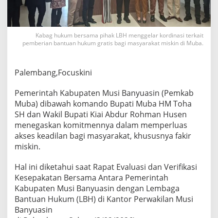
A
k
s
e
Kabag hukum bersama pihak LBH menggelar kordinasi terkait
s
pemberian bantuan hukum gratis bagi masyarakat miskin di Muba.
K
e
a
Palembang,Focuskini
d
i
Pemerintah Kabupaten Musi Banyuasin (Pemkab
l
a
Muba) dibawah komando Bupati Muba HM Toha
n
SH dan Wakil Bupati Kiai Abdur Rohman Husen
,
menegaskan komitmennya dalam memperluas
M
akses keadilan bagi masyarakat, khususnya fakir
a
k
miskin.
s
i
Hal ini diketahui saat Rapat Evaluasi dan Verifikasi
m
Kesepakatan Bersama Antara Pemerintah
a
Kabupaten Musi Banyuasin dengan Lembaga
l
k
Bantuan Hukum (LBH) di Kantor Perwakilan Musi
a
Banyuasin
n