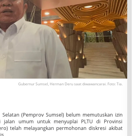
Gubernur Sumsel, Herman Deru saat diwawancarai. Foto: Tia.
a Selatan (Pemprov Sumsel) belum memutuskan izin
di jalan umum untuk menyuplai PLTU di Provinsi
ro) telah melayangkan permohonan diskresi akibat
is.