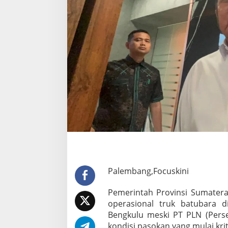
e
l
u
m
B
e
r
i
L
a
m
p
u
H
i
j
a
u
S
Palembang,Focuskini
o
a
Pemerintah Provinsi Sumater
l
operasional truk batubara 
D
i
Bengkulu meski PT PLN (Perse
s
kondisi pasokan yang mulai krit