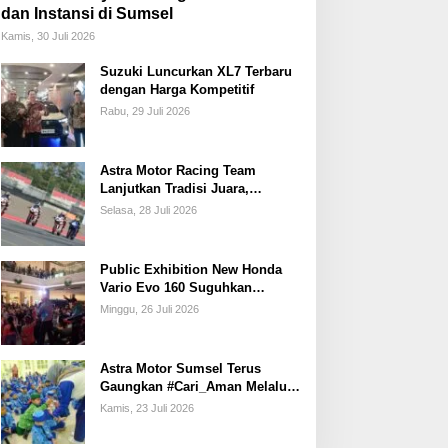
dan Instansi di Sumsel
Kamis, 30 Juli 2026
Suzuki Luncurkan XL7 Terbaru
dengan Harga Kompetitif
Rabu, 29 Juli 2026
Astra Motor Racing Team
Lanjutkan Tradisi Juara,
Kumpulkan 7 Podium di
Selasa, 28 Juli 2026
Mandalika Racing Series
Putaran ke 3
Public Exhibition New Honda
Vario Evo 160 Suguhkan
Beragam Hiburan dan Inspirasi
Minggu, 26 Juli 2026
Modifikasi
Astra Motor Sumsel Terus
Gaungkan #Cari_Aman Melalui
Edukasi Safety Riding di
Kamis, 23 Juli 2026
Sekolah