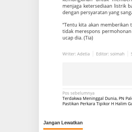
u
menjaga ketersediaan listrik 
l
dengan persyaratan yang sanga
u
“Tentu kita akan memberikan t
tidak merespons permohonan ba
ucap dia. (Tia)
Writer: Adetia
Editor: soimah
N
Pos sebelumnya
Terdakwa Meninggal Dunia, PN Pa
a
Pastikan Perkara Tipikor H Halim G
v
i
Jangan Lewatkan
g