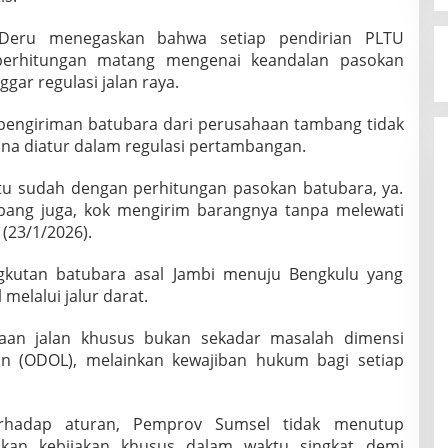
Deru menegaskan bahwa setiap pendirian PLTU
perhitungan matang mengenai keandalan pasokan
ar regulasi jalan raya.
engiriman batubara dari perusahaan tambang tidak
ana diatur dalam regulasi pertambangan.
ntu sudah dengan perhitungan pasokan batubara, ya.
bang juga, kok mengirim barangnya tanpa melewati
 (23/1/2026).
gkutan batubara asal Jambi menuju Bengkulu yang
 melalui jalur darat.
aan jalan khusus bukan sekadar masalah dimensi
n (ODOL), melainkan kewajiban hukum bagi setiap
erhadap aturan, Pemprov Sumsel tidak menutup
kan kebijakan khusus dalam waktu singkat demi