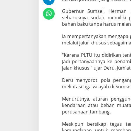
k
r
Gubernur Sumsel, Herman 
e
seharusnya sudah memiliki 
s
i
bahan baku tanpa harus melangg
J
a
Ia mempertanyakan mengapa p
l
melalui jalur khusus sebagaim
u
r
“Karena PLTU itu didirikan te
B
a
Jadi pertanyaannya ke penam
t
jalan khusus,” ujar Deru, Jum’at
u
b
Deru menyoroti pola pengan
a
melintasi tiga wilayah di Sumsel
r
a
k
Menurutnya, aturan penggun
e
kendaraan atau beban muata
B
perusahaan tambang.
e
n
g
Meskipun bersikap tegas t
k
kemungkinan untuk memberi