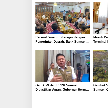
a
s
i
p
o
s
Perkuat Sinergi Strategis dengan
Masuk Pr
Pemerintah Daerah, Bank Sumsel
Terminal 
Babel Dukung Akselerasi
Wako Ludi
Perekonomian Kabupaten Lahat
Bersama
Gaji ASN dan PPPK Sumsel
Gambut Su
Dipastikan Aman, Gubernur Herman
Sumsel K
Deru: Tak Boleh Dikurangi!
Sejumlah 