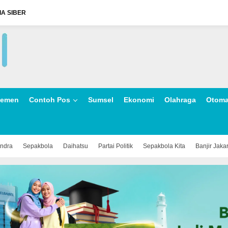
A SIBER
lemen
Contoh Pos
Sumsel
Ekonomi
Olahraga
Otoma
indra
Sepakbola
Daihatsu
Partai Politik
Sepakbola Kita
Banjir Jaka