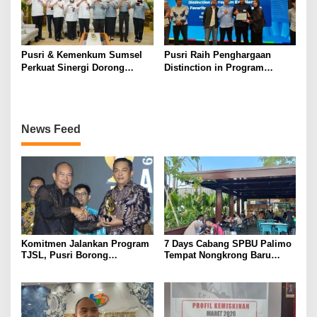
Pusri & Kemenkum Sumsel
Pusri Raih Penghargaan
Perkuat Sinergi Dorong
Distinction in Program
Legalitas dan Perlindungan
Excellence Pada SDG
UMKM Binaan
Innovation 2026
News Feed
Komitmen Jalankan Program
7 Days Cabang SPBU Palimo
TJSL, Pusri Borong
Tempat Nongkrong Baru
Penghargaan dengan
Warga Palembang
Predikat Gold