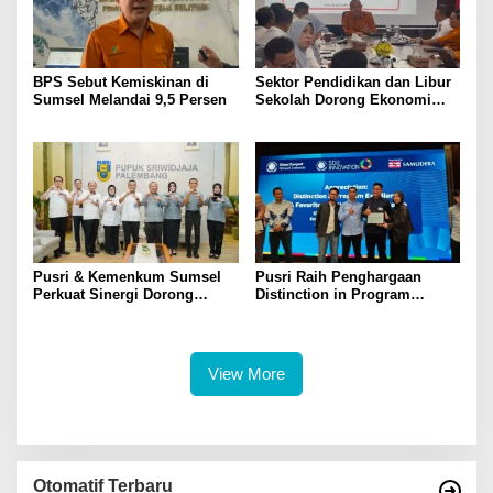
BPS Sebut Kemiskinan di
Sektor Pendidikan dan Libur
Sumsel Melandai 9,5 Persen
Sekolah Dorong Ekonomi
Sumsel Tumbuh 5,2 Persen
di Triwulan II 2026
Pusri & Kemenkum Sumsel
Pusri Raih Penghargaan
Perkuat Sinergi Dorong
Distinction in Program
Legalitas dan Perlindungan
Excellence Pada SDG
UMKM Binaan
Innovation 2026
View More
Otomatif Terbaru