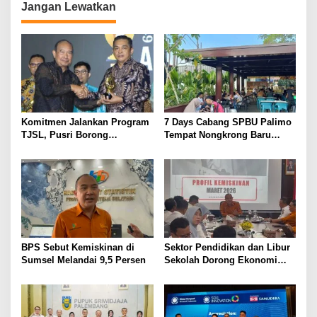
a
Jangan Lewatkan
s
i
p
o
s
Komitmen Jalankan Program
7 Days Cabang SPBU Palimo
TJSL, Pusri Borong
Tempat Nongkrong Baru
Penghargaan dengan
Warga Palembang
Predikat Gold
BPS Sebut Kemiskinan di
Sektor Pendidikan dan Libur
Sumsel Melandai 9,5 Persen
Sekolah Dorong Ekonomi
Sumsel Tumbuh 5,2 Persen
di Triwulan II 2026