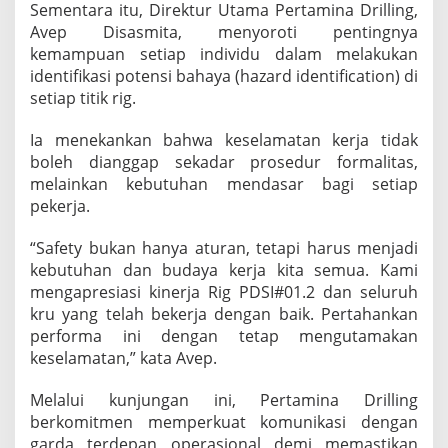
Sementara itu, Direktur Utama Pertamina Drilling,
a
Avep Disasmita, menyoroti pentingnya
b
u
kemampuan setiap individu dalam melakukan
m
identifikasi potensi bahaya (hazard identification) di
u
setiap titik rig.
l
i
Ia menekankan bahwa keselamatan kerja tidak
h
boleh dianggap sekadar prosedur formalitas,
melainkan kebutuhan mendasar bagi setiap
pekerja.
“Safety bukan hanya aturan, tetapi harus menjadi
kebutuhan dan budaya kerja kita semua. Kami
mengapresiasi kinerja Rig PDSI#01.2 dan seluruh
kru yang telah bekerja dengan baik. Pertahankan
performa ini dengan tetap mengutamakan
keselamatan,” kata Avep.
Melalui kunjungan ini, Pertamina Drilling
berkomitmen memperkuat komunikasi dengan
garda terdepan operasional demi memastikan