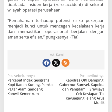
tidak ada insiden kerja (zero accident) di seluruh
wilayah operasi perusahaan.
“Pemahaman terhadap potensi risiko pekerjaan
menjadi kunci untuk mencegah kecelakaan kerja
dan memastikan operasional berjalan dengan
aman serta efisien,” pungkasnya. (Tia)
Ikuti Kami
N
Pos sebelumnya
Pos berikutnya
Percepat Indek Geografis
Kapolres OKI Dampingi
a
Kopi Raden Kuning, Pemkot
Gubernur Sumsel, Kapolda
Pagar Alam Gandeng
dan Pangdam II Sriwijaya
v
Kanwil Kemenkum
Cek Kesiapan Tol
i
Kayuagung Jelang Arus
Mudik
g