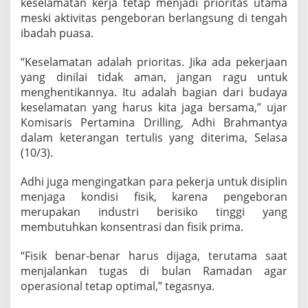
keselamatan kerja tetap menjadi prioritas utama
t
meski aktivitas pengeboran berlangsung di tengah
u
ibadah puasa.
k
C
e
“Keselamatan adalah prioritas. Jika ada pekerjaan
g
yang dinilai tidak aman, jangan ragu untuk
a
menghentikannya. Itu adalah bagian dari budaya
h
keselamatan yang harus kita jaga bersama,” ujar
K
e
Komisaris Pertamina Drilling, Adhi Brahmantya
c
dalam keterangan tertulis yang diterima, Selasa
e
(10/3).
l
a
Adhi juga mengingatkan para pekerja untuk disiplin
k
a
menjaga kondisi fisik, karena pengeboran
a
merupakan industri berisiko tinggi yang
n
membutuhkan konsentrasi dan fisik prima.
d
i
“Fisik benar-benar harus dijaga, terutama saat
R
i
menjalankan tugas di bulan Ramadan agar
g
operasional tetap optimal,” tegasnya.
P
r