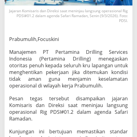
D
o
Jajaran Komisaris dan Direksi saat meninjau langsung operasional Rig
r
PDSI#01.2 dalam agenda Safari Ramadan, Senin (9/3/2026). Foto:
o
PDSI.
n
g
B
Prabumulih,Focuskini
u
d
Manajemen PT Pertamina Drilling Services
a
Indonesia (Pertamina Drilling) menegaskan
y
a
otoritas penuh kepada seluruh kru lapangan untuk
S
menghentikan pekerjaan jika ditemukan kondisi
t
tidak aman guna menjamin keselamatan
o
operasional di wilayah kerja Prabumulih.
p
W
o
Pesan tegas tersebut disampaikan jajaran
r
Komisaris dan Direksi saat meninjau langsung
k
operasional Rig PDSI#01.2 dalam agenda Safari
i
Ramadan.
n
g
u
Kunjungan ini bertujuan memastikan standar
n