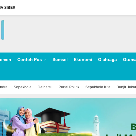
A SIBER
lemen
Contoh Pos
Sumsel
Ekonomi
Olahraga
Otoma
indra
Sepakbola
Daihatsu
Partai Politik
Sepakbola Kita
Banjir Jaka