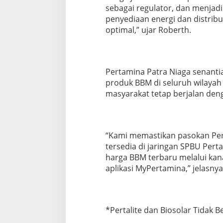
r
sebagai regulator, dan menjad
t
penyediaan energi dan distribu
a
optimal,” ujar Roberth.
l
i
t
e
d
Pertamina Patra Niaga senanti
a
produk BBM di seluruh wilayah
n
masyarakat tetap berjalan deng
S
o
l
a
r
“Kami memastikan pasokan Per
S
tersedia di jaringan SPBU Per
u
harga BBM terbaru melalui kan
b
s
aplikasi MyPertamina,” jelasnya
i
d
i
T
*Pertalite dan Biosolar Tidak 
e
t