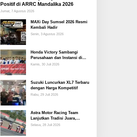
Positif di ARRC Mandalika 2026
Jumat, 7 Agustus 2026
MAXi Day Sumsel 2026 Resmi
Kembali Hadir
Senin, 3 Agustus 2026
Honda Victory Sambangi
Perusahaan dan Instansi di
Sumsel
Kamis, 30 Juli 2026
Suzuki Luncurkan XL7 Terbaru
dengan Harga Kompetitif
Rabu, 29 Juli 2026
Astra Motor Racing Team
Lanjutkan Tradisi Juara,
Kumpulkan 7 Podium di
Selasa, 28 Juli 2026
Mandalika Racing Series
Putaran ke 3