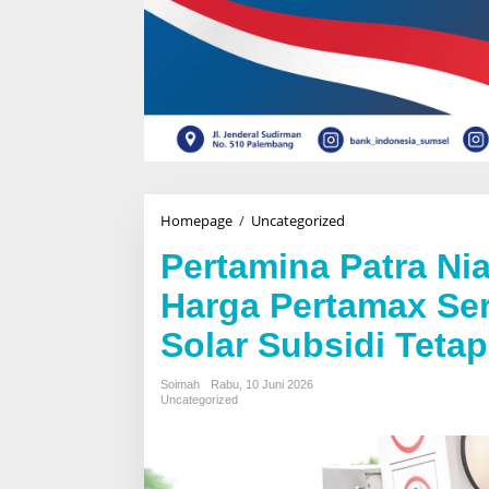
Homepage
/
Uncategorized
P
e
Pertamina Patra N
r
t
Harga Pertamax Seri
a
m
Solar Subsidi Tetap
i
n
a
Soimah
Rabu, 10 Juni 2026
P
Uncategorized
a
t
r
a