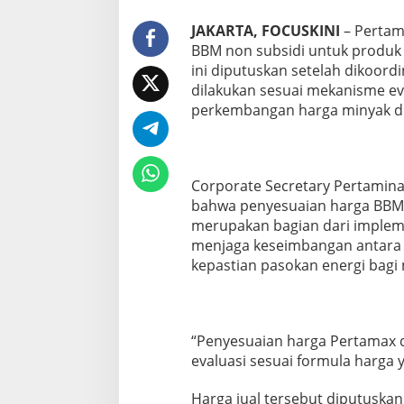
r
g
JAKARTA, FOCUSKINI
– Pertam
a
BBM non subsidi untuk produk
P
ini diputuskan setelah dikoor
e
r
dilakukan sesuai mekanisme e
t
perkembangan harga minyak du
a
m
a
x
Corporate Secretary Pertamin
S
e
bahwa penyesuaian harga BBM n
r
merupakan bagian dari impleme
i
menjaga keseimbangan antara k
e
kepastian pasokan energi bagi
s
,
H
a
r
“Penyesuaian harga Pertamax d
g
evaluasi sesuai formula harga 
a
P
e
Harga jual tersebut diputuska