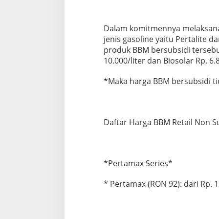
a
p
Dalam komitmennya melaksanak
jenis gasoline yaitu Pertalite d
produk BBM bersubsidi tersebut
10.000/liter dan Biosolar Rp. 6.8
*Maka harga BBM bersubsidi t
Daftar Harga BBM Retail Non Su
*Pertamax Series*
* Pertamax (RON 92): dari Rp. 12