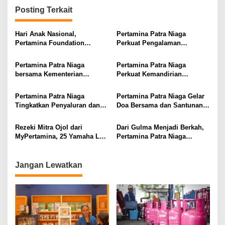
g
Posting Terkait
a
s
Hari Anak Nasional,
Pertamina Patra Niaga
Pertamina Foundation
Perkuat Pengalaman
i
Tanamkan Jaga Bumi Sejak
Pelanggan lewat
Dini
Implementasi Program
p
Pertamina Patra Niaga
Pertamina Patra Niaga
Danantara Indonesia CX100
bersama Kementerian
Perkuat Kemandirian
o
Kelautan dan Perikanan
Masyarakat Lewat
s
Perkuat Penyediaan Energi
Pemberdayaan Berbasis
Pertamina Patra Niaga
Pertamina Patra Niaga Gelar
bagi Nelayan
Potensi Lokal dari Sumatera
Tingkatkan Penyaluran dan
Doa Bersama dan Santunan
hingga Maluku
Perkuat Distribusi BBM di
untuk Kelancaran
Sejumlah Wilayah
Operasional Kilang
Rezeki Mitra Ojol dari
Dari Gulma Menjadi Berkah,
Balikpapan
MyPertamina, 25 Yamaha Lexi
Pertamina Patra Niaga
Dibagikan pada BOOM
Dorong Pemberdayaan
Periode 1
Masyarakat Berbasis
Pengelolaan Eceng Gondok
Jangan Lewatkan