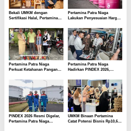
Bekali UMKM dengan
Pertamina Patra Niaga
Sertifikasi Halal, Pertamina
Lakukan Penyesuaian Harga
Bantu Perluas Peluang Pasar
Bright Gas Per 14 Juli 2026
Pertamina Patra Niaga
Pertamina Patra Niaga
Perkuat Ketahanan Pangan
Hadirkan PINDEX 2026,
Berkelanjutan Melalui Inovasi
Dorong Transformasi
Budidaya dan Pemberdayaan
Infrastruktur Energi
Masyarakat
PINDEX 2026 Resmi Digelar,
UMKM Binaan Pertamina
Pertamina Patra Niaga
Catat Potensi Bisnis Rp10,6
Hadirkan Kolaborasi
Miliar di Inabuyer 2026