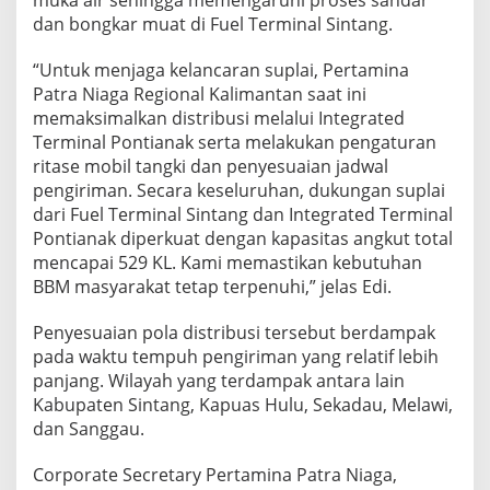
muka air sehingga memengaruhi proses sandar
d
dan bongkar muat di Fuel Terminal Sintang.
i
K
“Untuk menjaga kelancaran suplai, Pertamina
a
Patra Niaga Regional Kalimantan saat ini
l
b
memaksimalkan distribusi melalui Integrated
a
Terminal Pontianak serta melakukan pengaturan
r
ritase mobil tangki dan penyesuaian jadwal
M
pengiriman. Secara keseluruhan, dukungan suplai
e
l
dari Fuel Terminal Sintang dan Integrated Terminal
a
Pontianak diperkuat dengan kapasitas angkut total
l
mencapai 529 KL. Kami memastikan kebutuhan
u
BBM masyarakat tetap terpenuhi,” jelas Edi.
i
I
T
Penyesuaian pola distribusi tersebut berdampak
P
pada waktu tempuh pengiriman yang relatif lebih
o
panjang. Wilayah yang terdampak antara lain
n
Kabupaten Sintang, Kapuas Hulu, Sekadau, Melawi,
t
dan Sanggau.
i
a
n
Corporate Secretary Pertamina Patra Niaga,
a