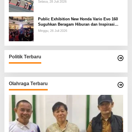
Racing Series Putaran ke 3
Selasa, 28 Juli 2026
Public Exhibition New Honda Vario Evo 160
Suguhkan Beragam Hiburan dan Inspirasi
Modifikasi
Minggu, 26 Juli 2026
Politik Terbaru
Olahraga Terbaru