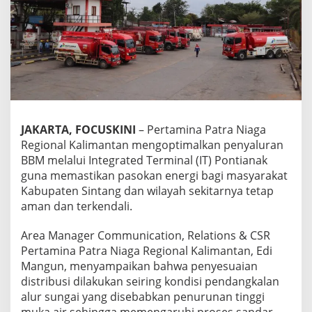
g
a
O
p
t
i
m
a
l
k
JAKARTA, FOCUSKINI
– Pertamina Patra Niaga
a
Regional Kalimantan mengoptimalkan penyaluran
n
P
BBM melalui Integrated Terminal (IT) Pontianak
e
guna memastikan pasokan energi bagi masyarakat
n
Kabupaten Sintang dan wilayah sekitarnya tetap
y
aman dan terkendali.
a
l
u
Area Manager Communication, Relations & CSR
r
Pertamina Patra Niaga Regional Kalimantan, Edi
a
Mangun, menyampaikan bahwa penyesuaian
n
distribusi dilakukan seiring kondisi pendangkalan
B
alur sungai yang disebabkan penurunan tinggi
B
M