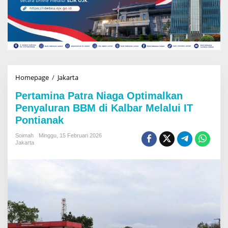
Homepage
/
Jakarta
P
e
Pertamina Patra Niaga Optimalkan
r
t
Penyaluran BBM di Kalbar Melalui IT
a
Pontianak
m
i
Soimah
Minggu, 15 Februari 2026
n
Jakarta
a
P
a
t
r
a
N
i
a