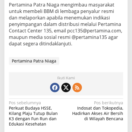
Pertamina Patra Niaga mengimbau masyarakat
untuk membeli BBM di lembaga penyalur resmi
dan melaporkan apabila menemukan indikasi
penyimpangan dalam distribusi melalui Pertamina
Contact Center 135, email pcc135@pertamina.com,
maupun media sosial resmi @pertamina135 agar
dapat segera ditindaklanjuti.
Pertamina Patra Niaga
Ikuti Kami
N
Pos sebelumnya
Pos berikutnya
Perkuat Budaya HSSE,
Indosat dan Tokopedia,
a
Kilang Plaju Tutup Bulan
Hadirkan Akses Air Bersih
K3 dengan Fun Run dan
di Wilayah Bencana
v
Edukasi Kesehatan
i