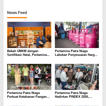
Teknologi dan Inovasi Energi
Hilir
News Feed
Bekali UMKM dengan
Pertamina Patra Niaga
Sertifikasi Halal, Pertamina
Lakukan Penyesuaian Harga
Bantu Perluas Peluang Pasar
Bright Gas Per 14 Juli 2026
Pertamina Patra Niaga
Pertamina Patra Niaga
Perkuat Ketahanan Pangan
Hadirkan PINDEX 2026,
Berkelanjutan Melalui Inovasi
Dorong Transformasi
Budidaya dan Pemberdayaan
Infrastruktur Energi