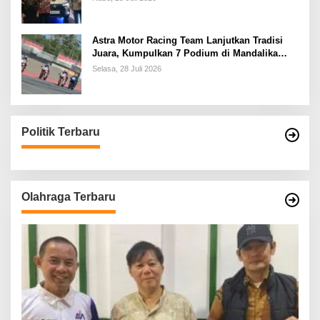
Astra Motor Racing Team Lanjutkan Tradisi
Juara, Kumpulkan 7 Podium di Mandalika
Racing Series Putaran ke 3
Selasa, 28 Juli 2026
Politik Terbaru
Olahraga Terbaru