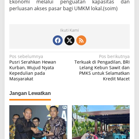
Ekonomi melalui penguatan kapasitas dan
perluasan akses pasar bagi UMKM lokal.(soim)
Ikuti Kami
N
Pos sebelumnya
Pos berikutnya
Pusri Serahkan Hewan
Terkuak di Pengadilan, BRI
a
Kurban, Wujud Nyata
Lelang Kebun Sawit dan
Kepedulian pada
PMKS untuk Selamatkan
v
Masyarakat
Kredit Macet
i
g
Jangan Lewatkan
a
s
i
p
o