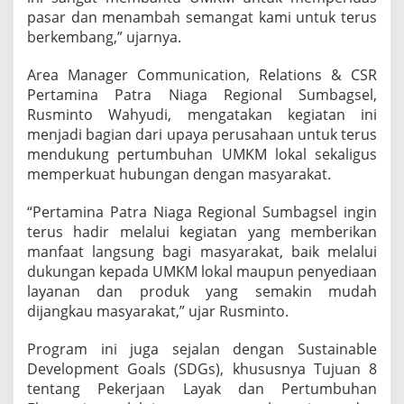
S
pasar dan menambah semangat kami untuk terus
u
berkembang,” ujarnya.
m
s
Area Manager Communication, Relations & CSR
e
Pertamina Patra Niaga Regional Sumbagsel,
l
2
Rusminto Wahyudi, mengatakan kegiatan ini
0
menjadi bagian dari upaya perusahaan untuk terus
2
mendukung pertumbuhan UMKM lokal sekaligus
6
memperkuat hubungan dengan masyarakat.
“Pertamina Patra Niaga Regional Sumbagsel ingin
terus hadir melalui kegiatan yang memberikan
manfaat langsung bagi masyarakat, baik melalui
dukungan kepada UMKM lokal maupun penyediaan
layanan dan produk yang semakin mudah
dijangkau masyarakat,” ujar Rusminto.
Program ini juga sejalan dengan Sustainable
Development Goals (SDGs), khususnya Tujuan 8
tentang Pekerjaan Layak dan Pertumbuhan