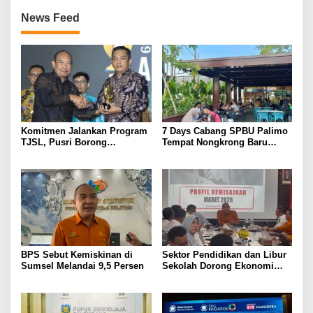
News Feed
Komitmen Jalankan Program
7 Days Cabang SPBU Palimo
TJSL, Pusri Borong
Tempat Nongkrong Baru
Penghargaan dengan
Warga Palembang
Predikat Gold
BPS Sebut Kemiskinan di
Sektor Pendidikan dan Libur
Sumsel Melandai 9,5 Persen
Sekolah Dorong Ekonomi
Sumsel Tumbuh 5,2 Persen
di Triwulan II 2026