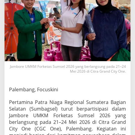
g
a
R
e
g
i
o
n
a
l
S
u
Jambore UMKM Forketas Sumsel 2026 yang berlangsung pada 21–24
m
Mei 2026 di Citra Grand City One.
b
a
g
Palembang, Focuskini
s
e
l
Pertamina Patra Niaga Regional Sumatera Bagian
H
Selatan (Sumbagsel) turut berpartisipasi dalam
a
Jambore UMKM Forketas Sumsel 2026 yang
d
berlangsung pada 21–24 Mei 2026 di Citra Grand
i
r
City One (CGC One), Palembang. Kegiatan ini
k