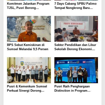
s
Komitmen Jalankan Program
7 Days Cabang SPBU Palimo
TJSL, Pusri Borong
Tempat Nongkrong Baru
Penghargaan dengan
Warga Palembang
Predikat Gold
BPS Sebut Kemiskinan di
Sektor Pendidikan dan Libur
Sumsel Melandai 9,5 Persen
Sekolah Dorong Ekonomi
Sumsel Tumbuh 5,2 Persen
di Triwulan II 2026
Pusri & Kemenkum Sumsel
Pusri Raih Penghargaan
Perkuat Sinergi Dorong
Distinction in Program
Legalitas dan Perlindungan
Excellence Pada SDG
UMKM Binaan
Innovation 2026