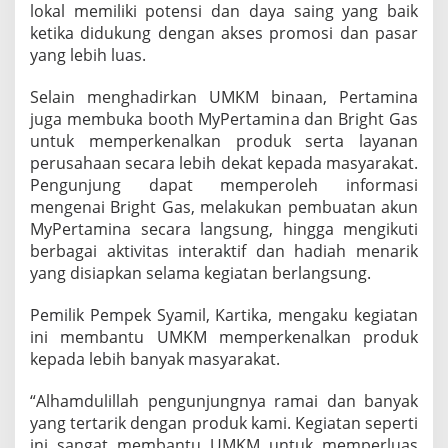
lokal memiliki potensi dan daya saing yang baik
e
ketika didukung dengan akses promosi dan pasar
r
t
yang lebih luas.
a
m
Selain menghadirkan UMKM binaan, Pertamina
i
juga membuka booth MyPertamina dan Bright Gas
n
untuk memperkenalkan produk serta layanan
a
d
perusahaan secara lebih dekat kepada masyarakat.
i
Pengunjung dapat memperoleh informasi
J
mengenai Bright Gas, melakukan pembuatan akun
a
MyPertamina secara langsung, hingga mengikuti
m
b
berbagai aktivitas interaktif dan hadiah menarik
o
yang disiapkan selama kegiatan berlangsung.
r
e
Pemilik Pempek Syamil, Kartika, mengaku kegiatan
F
ini membantu UMKM memperkenalkan produk
o
r
kepada lebih banyak masyarakat.
k
e
“Alhamdulillah pengunjungnya ramai dan banyak
t
yang tertarik dengan produk kami. Kegiatan seperti
a
ini sangat membantu UMKM untuk memperluas
s