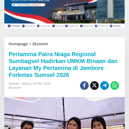
Homepage
/
Ekonomi
P
e
Pertamina Patra Niaga Regional
r
t
Sumbagsel Hadirkan UMKM Binaan dan
a
Layanan My Pertamina di Jambore
m
Forketas Sumsel 2026
i
n
Soimah
Selasa, 26 Mei 2026
a
Ekonomi
P
a
t
r
a
N
i
a