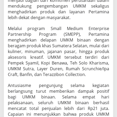
menjadi bagian dari komitmen perusahaan dalam
a
mendukung pengembangan UMKM sekaligus
n
menghadirkan produk dan layanan Pertamina
U
lebih dekat dengan masyarakat.
M
K
M
Melalui program Small Medium Enterprise
B
Partnership Program (SMEPP), Pertamina
i
menghadirkan delapan UMKM binaan dengan
n
beragam produk khas Sumatera Selatan, mulai dari
a
a
kuliner, minuman, jajanan pasar, hingga produk
n
aksesoris kreatif. UMKM tersebut terdiri dari
d
Pempek Syamil, Kopi Benawa, Teh Solo Kharisma,
a
UMKM Sutra, Layer Duren, Rumah Scrunchie/Ipa
n
L
Craft, Banfin, dan Terazzibon Collection.
a
y
Antusiasme pengunjung selama kegiatan
a
berlangsung turut memberikan dampak positif
n
bagi UMKM binaan. Selama empat hari
a
n
pelaksanaan, seluruh UMKM binaan berhasil
M
mencatat total penjualan lebih dari Rp21 juta.
y
Capaian ini menunjukkan bahwa produk UMKM
P