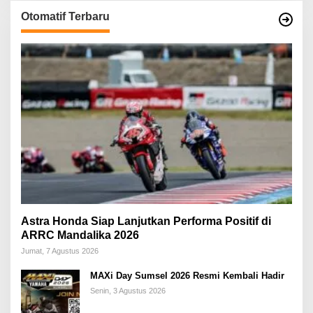
a
Otomatif Terbaru
s
i
p
o
s
Astra Honda Siap Lanjutkan Performa Positif di
ARRC Mandalika 2026
Jumat, 7 Agustus 2026
MAXi Day Sumsel 2026 Resmi Kembali Hadir
Senin, 3 Agustus 2026