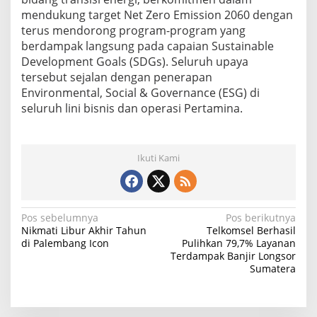
P
u
mendukung target Net Zero Emission 2060 dengan
l
terus mendorong program-program yang
a
berdampak langsung pada capaian Sustainable
u
Development Goals (SDGs). Seluruh upaya
N
tersebut sejalan dengan penerapan
i
a
Environmental, Social & Governance (ESG) di
s
seluruh lini bisnis dan operasi Pertamina.
Ikuti Kami
N
Pos sebelumnya
Pos berikutnya
Nikmati Libur Akhir Tahun
Telkomsel Berhasil
a
di Palembang Icon
Pulihkan 79,7% Layanan
Terdampak Banjir Longsor
v
Sumatera
i
g