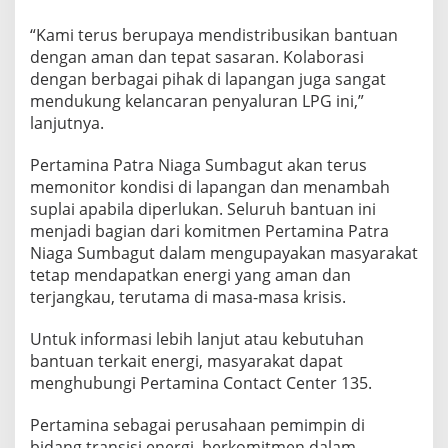
a
“Kami terus berupaya mendistribusikan bantuan
e
r
dengan aman dan tepat sasaran. Kolaborasi
a
dengan berbagai pihak di lapangan juga sangat
h
mendukung kelancaran penyaluran LPG ini,”
T
lanjutnya.
e
r
i
Pertamina Patra Niaga Sumbagut akan terus
s
memonitor kondisi di lapangan dan menambah
o
suplai apabila diperlukan. Seluruh bantuan ini
l
menjadi bagian dari komitmen Pertamina Patra
i
r
Niaga Sumbagut dalam mengupayakan masyarakat
S
tetap mendapatkan energi yang aman dan
i
terjangkau, terutama di masa-masa krisis.
b
o
Untuk informasi lebih lanjut atau kebutuhan
l
g
bantuan terkait energi, masyarakat dapat
a
menghubungi Pertamina Contact Center 135.
d
a
Pertamina sebagai perusahaan pemimpin di
n
bidang transisi energi, berkomitmen dalam