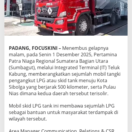
g
a
R
e
g
i
o
n
a
PADANG, FOCUSKINI –
Menembus gelapnya
l
malam, pada Senin 1 Desember 2025, Pertamina
S
Patra Niaga Regional Sumatera Bagian Utara
u
m
(Sumbagut), melalui Integrated Terminal (IT) Teluk
b
Kabung, memberangkatkan sejumlah mobil tangki
a
pengangkut LPG atau skid tank menuju Kota
g
Sibolga yang berjarak 500 kilometer, serta Pulau
u
Nias dimana kedua daerah tersebut terisolir.
t
m
e
Mobil skid LPG tank ini membawa sejumlah LPG
l
sebagai bantuan untuk masyarakat terdampak di
a
wilayah tersebut.
l
u
i
Area Manager Communication, Relations & CSR