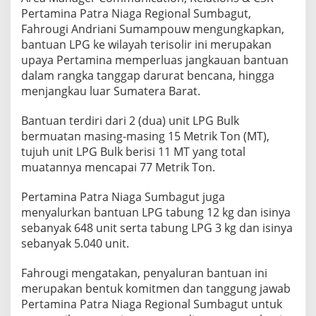
I
Pertamina Patra Niaga Regional Sumbagut,
n
Fahrougi Andriani Sumampouw mengungkapkan,
t
bantuan LPG ke wilayah terisolir ini merupakan
e
upaya Pertamina memperluas jangkauan bantuan
g
r
dalam rangka tanggap darurat bencana, hingga
a
menjangkau luar Sumatera Barat.
t
e
Bantuan terdiri dari 2 (dua) unit LPG Bulk
d
bermuatan masing-masing 15 Metrik Ton (MT),
T
e
tujuh unit LPG Bulk berisi 11 MT yang total
r
muatannya mencapai 77 Metrik Ton.
m
i
Pertamina Patra Niaga Sumbagut juga
n
menyalurkan bantuan LPG tabung 12 kg dan isinya
a
l
sebanyak 648 unit serta tabung LPG 3 kg dan isinya
T
sebanyak 5.040 unit.
e
l
Fahrougi mengatakan, penyaluran bantuan ini
u
merupakan bentuk komitmen dan tanggung jawab
k
K
Pertamina Patra Niaga Regional Sumbagut untuk
a