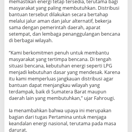
memastikan energi tetap tersedia, terutama bagi
b
masyarakat yang paling membutuhkan. Distribusi
u
bantuan tersebut dilakukan secara bertahap
n
g
melalui jalur aman dan jalur alternatif, bekerja
S
sama dengan pemerintah daerah, aparat
a
setempat, dan lembaga penanggulangan bencana
l
di berbagai wilayah.
u
r
k
“Kami berkomitmen penuh untuk membantu
a
masyarakat yang tertimpa bencana. Di tengah
n
situasi bencana, kebutuhan energi seperti LPG
B
menjadi kebutuhan dasar yang mendesak. Karena
a
itu kami memperluas jangkauan distribusi agar
n
t
bantuan dapat menjangkau wilayah yang
u
terdampak, baik di Sumatera Barat maupun
a
daerah lain yang membutuhkan,” ujar Fahrougi.
n
L
Ia menambahkan bahwa upaya ini merupakan
P
G
bagian dari tugas Pertamina untuk menjaga
k
keandalan energi nasional, terutama pada masa
e
darurat.
D