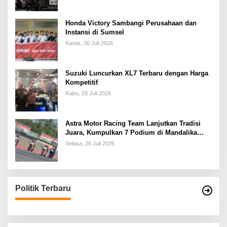
Honda Victory Sambangi Perusahaan dan
Instansi di Sumsel
Kamis, 30 Juli 2026
Suzuki Luncurkan XL7 Terbaru dengan Harga
Kompetitif
Rabu, 29 Juli 2026
Astra Motor Racing Team Lanjutkan Tradisi
Juara, Kumpulkan 7 Podium di Mandalika
Racing Series Putaran ke 3
Selasa, 28 Juli 2026
Politik Terbaru