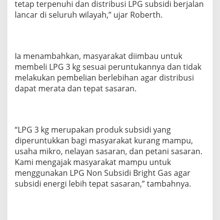
tetap terpenuhi dan distribusi LPG subsidi berjalan
P
lancar di seluruh wilayah,” ujar Roberth.
e
n
u
h
i
Ia menambahkan, masyarakat diimbau untuk
K
membeli LPG 3 kg sesuai peruntukannya dan tidak
e
melakukan pembelian berlebihan agar distribusi
b
u
dapat merata dan tepat sasaran.
t
u
h
a
“LPG 3 kg merupakan produk subsidi yang
n
diperuntukkan bagi masyarakat kurang mampu,
M
a
usaha mikro, nelayan sasaran, dan petani sasaran.
s
Kami mengajak masyarakat mampu untuk
y
menggunakan LPG Non Subsidi Bright Gas agar
a
subsidi energi lebih tepat sasaran,” tambahnya.
r
a
k
a
t