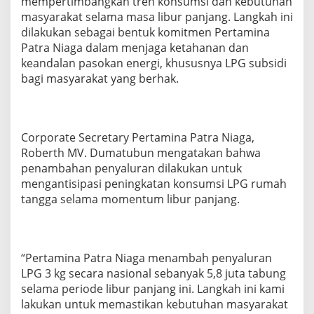
mempertimbangkan tren konsumsi dan kebutuhan
l
masyarakat selama masa libur panjang. Langkah ini
5
dilakukan sebagai bentuk komitmen Pertamina
,
Patra Niaga dalam menjaga ketahanan dan
8
J
keandalan pasokan energi, khususnya LPG subsidi
u
bagi masyarakat yang berhak.
t
a
T
a
b
Corporate Secretary Pertamina Patra Niaga,
u
Roberth MV. Dumatubun mengatakan bahwa
n
penambahan penyaluran dilakukan untuk
g
mengantisipasi peningkatan konsumsi LPG rumah
L
tangga selama momentum libur panjang.
P
G
3
K
g
“Pertamina Patra Niaga menambah penyaluran
u
LPG 3 kg secara nasional sebanyak 5,8 juta tabung
n
t
selama periode libur panjang ini. Langkah ini kami
u
lakukan untuk memastikan kebutuhan masyarakat
k