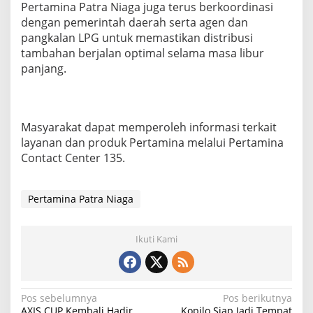
Pertamina Patra Niaga juga terus berkoordinasi
S
dengan pemerintah daerah serta agen dan
e
pangkalan LPG untuk memastikan distribusi
l
a
tambahan berjalan optimal selama masa libur
m
panjang.
a
L
i
b
u
Masyarakat dapat memperoleh informasi terkait
r
layanan dan produk Pertamina melalui Pertamina
P
Contact Center 135.
a
n
j
Pertamina Patra Niaga
a
n
g
Ikuti Kami
N
Pos sebelumnya
Pos berikutnya
AXIS CUP Kembali Hadir,
Kopilo Siap Jadi Tempat