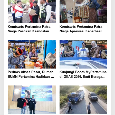
Komisaris Pertamina Patra
Komisaris Pertamina Patra
Niaga Pastikan Keandalan
Niaga Apresiasi Keberhasilan
Energi di Bali, Dukung
UMKM Binaan Tampil di IFW
Mobilitas Masyarakat &
2026
Wisatawan
Perluas Akses Pasar, Rumah
Kunjungi Booth MyPertamina
BUMN Pertamina Hadirkan 13
di GIIAS 2026, Ikuti Beragam
UMKM di Jambore Provinsi
Aktivitas dan Dapatkan
Sulawesi Tengah
Hadiahnya