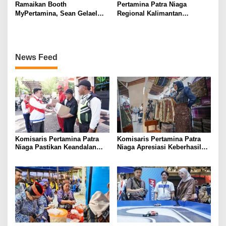
Ramaikan Booth
Pertamina Patra Niaga
MyPertamina, Sean Gelael
Regional Kalimantan
Berbagi Pengalaman Dunia
Sampaikan Duka Cita Atas
Balap ke Pengunjung GIIAS
Insiden Tanah Bumbu,
2026
Pastikan Mobil Tangki Tidak
Terdaftar sebagai Armada
News Feed
Operasional
Komisaris Pertamina Patra
Komisaris Pertamina Patra
Niaga Pastikan Keandalan
Niaga Apresiasi Keberhasilan
Energi di Bali, Dukung
UMKM Binaan Tampil di IFW
Mobilitas Masyarakat &
2026
Wisatawan