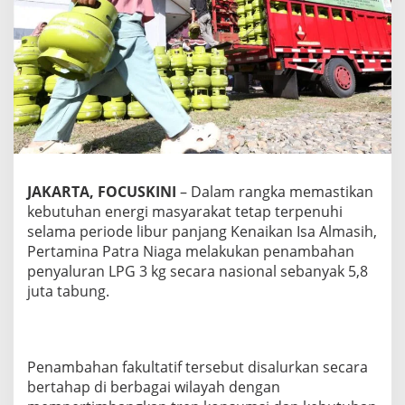
g
a
T
a
m
b
a
h
P
e
n
y
JAKARTA, FOCUSKINI
– Dalam rangka memastikan
a
kebutuhan energi masyarakat tetap terpenuhi
l
selama periode libur panjang Kenaikan Isa Almasih,
u
Pertamina Patra Niaga melakukan penambahan
r
penyaluran LPG 3 kg secara nasional sebanyak 5,8
a
n
juta tabung.
N
a
s
i
Penambahan fakultatif tersebut disalurkan secara
o
n
bertahap di berbagai wilayah dengan
a