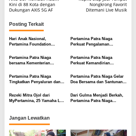
a
Kini di 88 Kota dengan
Nongkrong Favorit
Dukungan AXIS 5G AF
Ditemani Live Musik
v
i
Posting Terkait
g
a
Hari Anak Nasional,
Pertamina Patra Niaga
s
Pertamina Foundation
Perkuat Pengalaman
Tanamkan Jaga Bumi Sejak
Pelanggan lewat
i
Dini
Implementasi Program
Pertamina Patra Niaga
Pertamina Patra Niaga
Danantara Indonesia CX100
p
bersama Kementerian
Perkuat Kemandirian
Kelautan dan Perikanan
Masyarakat Lewat
o
Perkuat Penyediaan Energi
Pemberdayaan Berbasis
Pertamina Patra Niaga
Pertamina Patra Niaga Gelar
s
bagi Nelayan
Potensi Lokal dari Sumatera
Tingkatkan Penyaluran dan
Doa Bersama dan Santunan
hingga Maluku
Perkuat Distribusi BBM di
untuk Kelancaran
Sejumlah Wilayah
Operasional Kilang
Rezeki Mitra Ojol dari
Dari Gulma Menjadi Berkah,
Balikpapan
MyPertamina, 25 Yamaha Lexi
Pertamina Patra Niaga
Dibagikan pada BOOM
Dorong Pemberdayaan
Periode 1
Masyarakat Berbasis
Pengelolaan Eceng Gondok
Jangan Lewatkan