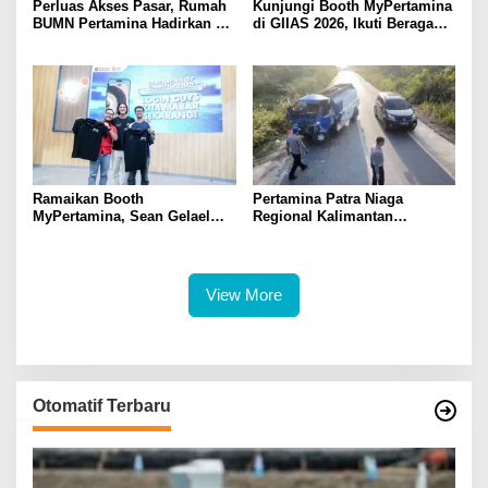
Perluas Akses Pasar, Rumah
Kunjungi Booth MyPertamina
BUMN Pertamina Hadirkan 13
di GIIAS 2026, Ikuti Beragam
UMKM di Jambore Provinsi
Aktivitas dan Dapatkan
Sulawesi Tengah
Hadiahnya
Ramaikan Booth
Pertamina Patra Niaga
MyPertamina, Sean Gelael
Regional Kalimantan
Berbagi Pengalaman Dunia
Sampaikan Duka Cita Atas
Balap ke Pengunjung GIIAS
Insiden Tanah Bumbu,
2026
Pastikan Mobil Tangki Tidak
Terdaftar sebagai Armada
View More
Operasional
Otomatif Terbaru