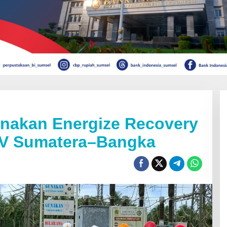
anakan Energize Recovery
kV Sumatera–Bangka