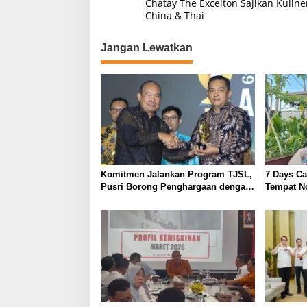
Chatay The Excelton Sajikan Kuline
a
China & Thai
v
Jangan Lewatkan
i
g
a
s
i
p
o
Komitmen Jalankan Program TJSL,
7 Days C
s
Pusri Borong Penghargaan dengan
Tempat N
Predikat Gold
Palemba