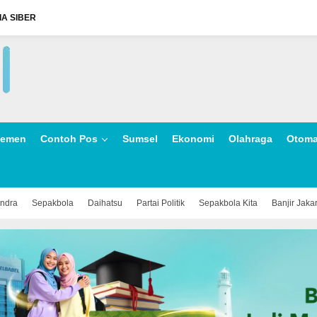
A SIBER
lemen
Contoh Pos
Sumsel
Ekonomi
Olahraga
Otoma
indra
Sepakbola
Daihatsu
Partai Politik
Sepakbola Kita
Banjir Jaka