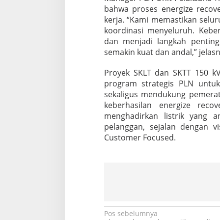
k
bahwa proses energize recove
a
kerja. “Kami memastikan selu
koordinasi menyeluruh. Kebe
dan menjadi langkah penting
semakin kuat dan andal,” jelasn
Proyek SKLT dan SKTT 150 k
program strategis PLN untuk 
sekaligus mendukung pemerat
keberhasilan energize rec
menghadirkan listrik yang an
pelanggan, sejalan dengan vi
Customer Focused.
N
Pos sebelumnya