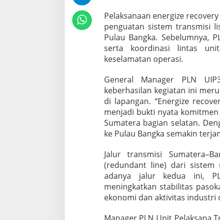
L
T
Pelaksanaan energize recovery
&
penguatan sistem transmisi 
S
Pulau Bangka. Sebelumnya, PLN
K
serta koordinasi lintas un
T
T
keselamatan operasi.
1
5
General Manager PLN UIP3
0
keberhasilan kegiatan ini mer
k
di lapangan. “Energize recov
V
S
menjadi bukti nyata komitmen 
u
Sumatera bagian selatan. Deng
m
ke Pulau Bangka semakin terjam
a
t
Jalur transmisi Sumatera–B
e
r
(redundant line) dari siste
a
adanya jalur kedua ini, P
–
meningkatkan stabilitas paso
B
ekonomi dan aktivitas industri 
a
n
g
Manager PLN Unit Pelaksana T