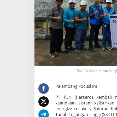
s
a
n
a
k
a
n
E
n
e
r
g
i
z
e
Tim PLN Sumatra dan Bangk
R
e
c
Palembang,Focuskini
o
v
e
PT PLN (Persero) kembali 
r
keandalan sistem kelistrika
y
energize recovery Saluran Ka
S
Tanah Tegangan Tinggi (SKTT) 1
K