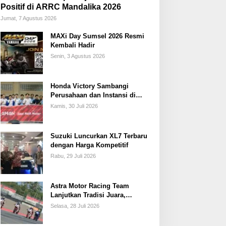
Positif di ARRC Mandalika 2026
Jumat, 7 Agustus 2026
MAXi Day Sumsel 2026 Resmi
Kembali Hadir
Senin, 3 Agustus 2026
Honda Victory Sambangi
Perusahaan dan Instansi di
Sumsel
Kamis, 30 Juli 2026
Suzuki Luncurkan XL7 Terbaru
dengan Harga Kompetitif
Rabu, 29 Juli 2026
Astra Motor Racing Team
Lanjutkan Tradisi Juara,
Kumpulkan 7 Podium di
Selasa, 28 Juli 2026
Mandalika Racing Series
Putaran ke 3