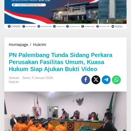
Homepage
/
Hukrim
P
N
PN Palembang Tunda Sidang Perkara
P
a
Perusakan Fasilitas Umum, Kuasa
l
Hukum Siap Ajukan Bukti Video
e
m
Soimah
Senin, 5 Januari 2026
b
Hukrim
a
n
g
T
u
n
d
a
S