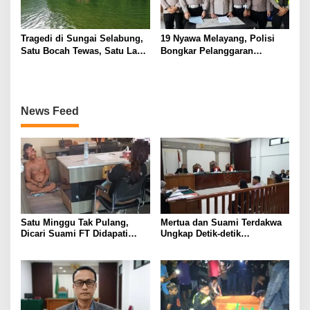
Tragedi di Sungai Selabung,
19 Nyawa Melayang, Polisi
Satu Bocah Tewas, Satu Lagi
Bongkar Pelanggaran
Masih Dalam Pencarian
Keselamatan di Balik Tragedi
ALS-Mobil Tangki
News Feed
Satu Minggu Tak Pulang,
Mertua dan Suami Terdakwa
Dicari Suami FT Didapati
Ungkap Detik-detik
Dengan Lelaki Lain
Penusukan yang Tewaskan
Asep di Kertapati