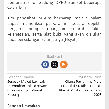
demonstrasi di Gedung DPRD Sumsel beberapa
waktu lalu.
Tim penasihat hukum berharap majelis hakim
dapat memeriksa perkara ini secara objektif
dengan mempertimbangkan seluruh fakta,
kejanggalan, serta alat bukti yang akan diajukan
pada persidangan selanjutnya (Hsyah)
Ikuti Kami
N
Pos sebelumnya
Pos berikutnya
Sesosok Mayat Laki Laki
Kilang Pertamina Plaju
a
Ditemukan Tak Bernyawa
Produksi 50 Ribu Ton Biji
di Pekarangan Rumah
Plastik Polytam Sepanjang
v
Kosong
2025
i
g
Jangan Lewatkan