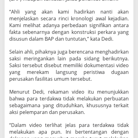
j
u
“Ahli yang akan kami hadirkan nanti akan
k
menjelaskan secara rinci kronologi awal kejadian.
a
Kami melihat adanya perbedaan signifikan antara
n
fakta sebenarnya dengan konstruksi perkara yang
B
u
disusun dalam BAP dan tuntutan,” kata Dedi.
k
t
Selain ahli, pihaknya juga berencana menghadirkan
i
saksi meringankan lain pada sidang berikutnya.
V
Saksi tersebut disebut memiliki dokumentasi video
i
d
yang merekam langsung peristiwa dugaan
e
perusakan fasilitas umum tersebut.
o
Menurut Dedi, rekaman video itu menunjukkan
bahwa para terdakwa tidak melakukan perbuatan
sebagaimana yang dituduhkan, khususnya terkait
aksi pelemparan dan perusakan.
“Dalam video terlihat jelas para terdakwa tidak
melakukan apa pun. Ini bertentangan dengan