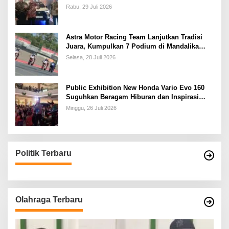
Rabu, 29 Juli 2026
Astra Motor Racing Team Lanjutkan Tradisi
Juara, Kumpulkan 7 Podium di Mandalika
Racing Series Putaran ke 3
Selasa, 28 Juli 2026
Public Exhibition New Honda Vario Evo 160
Suguhkan Beragam Hiburan dan Inspirasi
Modifikasi
Minggu, 26 Juli 2026
Politik Terbaru
Olahraga Terbaru