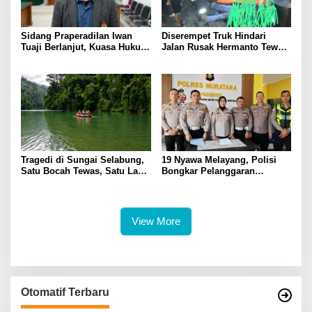
Sidang Praperadilan Iwan
Diserempet Truk Hindari
Tuaji Berlanjut, Kuasa Hukum
Jalan Rusak Hermanto Tewas
Soroti Dasar OTT hingga Izin
di Tempat
Penggeledahan
Tragedi di Sungai Selabung,
19 Nyawa Melayang, Polisi
Satu Bocah Tewas, Satu Lagi
Bongkar Pelanggaran
Masih Dalam Pencarian
Keselamatan di Balik Tragedi
ALS-Mobil Tangki
View More
Otomatif Terbaru