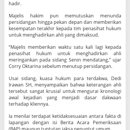
hadir.
l
i
t
Majelis hakim pun memutuskan menunda
a
persidangan hingga pekan depan dan memberikan
s
kesempatan terakhir kepada tim penasihat hukum
U
untuk menghadirkan ahli yang dimaksud.
m
u
m
“Majelis memberikan waktu satu kali lagi kepada
,
penasihat hukum untuk menghadirkan ahli
K
meringankan pada sidang Senin mendatang,” ujar
u
Corry Oktarina sebelum menutup persidangan.
a
s
a
Usai sidang, kuasa hukum para terdakwa, Dedi
H
Irawan SH, menyampaikan bahwa keterangan ahli
u
tersebut sangat krusial untuk mengurai kronologi
k
awal kejadian yang menjadi dasar dakwaan
u
m
terhadap kliennya.
S
i
Ia menilai terdapat ketidaksesuaian antara fakta di
a
lapangan dengan isi Berita Acara Pemeriksaan
p
(BAP) maupun tuntutan jaksa penuntut umum.
A