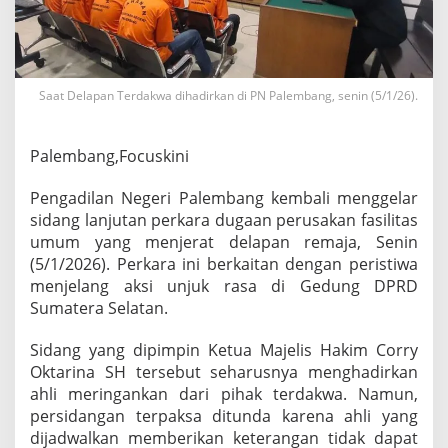
i
d
a
n
g
Saat Delapan Terdakwa dihadirkan di PN Palembang, senin (5/1/26).
P
e
r
Palembang,Focuskini
k
a
r
Pengadilan Negeri Palembang kembali menggelar
a
sidang lanjutan perkara dugaan perusakan fasilitas
P
umum yang menjerat delapan remaja, Senin
e
(5/1/2026). Perkara ini berkaitan dengan peristiwa
r
u
menjelang aksi unjuk rasa di Gedung DPRD
s
Sumatera Selatan.
a
k
Sidang yang dipimpin Ketua Majelis Hakim Corry
a
Oktarina SH tersebut seharusnya menghadirkan
n
F
ahli meringankan dari pihak terdakwa. Namun,
a
persidangan terpaksa ditunda karena ahli yang
s
dijadwalkan memberikan keterangan tidak dapat
i