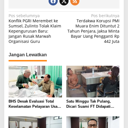
N
Pos sebelumnya
Pos berikutnya
Konflik PGRI Merembet ke
Terdakwa Korupsi PMI
a
Sumsel, Zulinto Tolak Klaim
Muara Enim Dituntut 2
Kepengurusan Baru:
Tahun Penjara, Jaksa Minta
v
Jangan Rusak Marwah
Bayar Uang Pengganti Rp
i
Organisasi Guru
442 Juta
g
Jangan Lewatkan
a
s
i
p
o
s
BHS Desak Evaluasi Total
Satu Minggu Tak Pulang,
Keselamatan Pelayaran Usai
Dicari Suami FT Didapati
Kebakaran KM Mutiara
Dengan Lelaki Lain
Sentosa 2