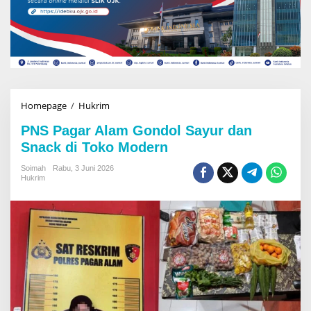
Homepage
/
Hukrim
P
N
PNS Pagar Alam Gondol Sayur dan
S
P
Snack di Toko Modern
a
g
Soimah
Rabu, 3 Juni 2026
Hukrim
a
r
A
l
a
m
G
o
n
d
o