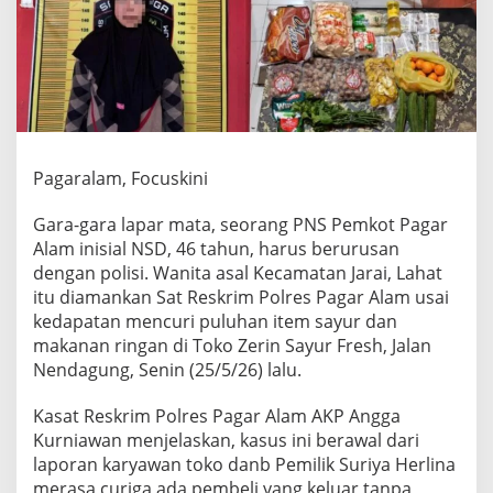
l
S
a
y
u
r
d
a
n
Pagaralam, Focuskini
S
n
Gara-gara lapar mata, seorang PNS Pemkot Pagar
a
Alam inisial NSD, 46 tahun, harus berurusan
c
k
dengan polisi. Wanita asal Kecamatan Jarai, Lahat
d
itu diamankan Sat Reskrim Polres Pagar Alam usai
i
kedapatan mencuri puluhan item sayur dan
T
makanan ringan di Toko Zerin Sayur Fresh, Jalan
o
Nendagung, Senin (25/5/26) lalu.
k
o
M
Kasat Reskrim Polres Pagar Alam AKP Angga
o
Kurniawan menjelaskan, kasus ini berawal dari
d
laporan karyawan toko danb Pemilik Suriya Herlina
e
merasa curiga ada pembeli yang keluar tanpa
r