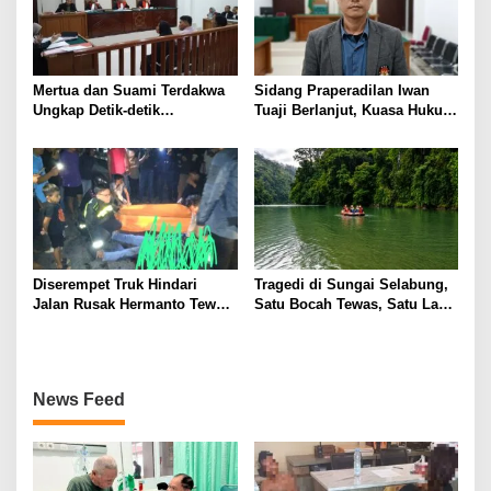
Mertua dan Suami Terdakwa
Sidang Praperadilan Iwan
Ungkap Detik-detik
Tuaji Berlanjut, Kuasa Hukum
Penusukan yang Tewaskan
Soroti Dasar OTT hingga Izin
Asep di Kertapati
Penggeledahan
Diserempet Truk Hindari
Tragedi di Sungai Selabung,
Jalan Rusak Hermanto Tewas
Satu Bocah Tewas, Satu Lagi
di Tempat
Masih Dalam Pencarian
News Feed