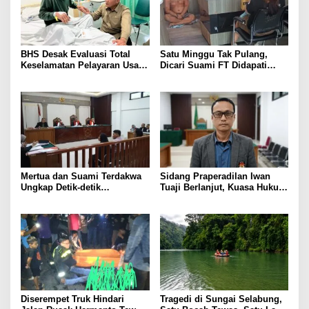
BHS Desak Evaluasi Total
Satu Minggu Tak Pulang,
Keselamatan Pelayaran Usai
Dicari Suami FT Didapati
Kebakaran KM Mutiara
Dengan Lelaki Lain
Sentosa 2
Mertua dan Suami Terdakwa
Sidang Praperadilan Iwan
Ungkap Detik-detik
Tuaji Berlanjut, Kuasa Hukum
Penusukan yang Tewaskan
Soroti Dasar OTT hingga Izin
Asep di Kertapati
Penggeledahan
Diserempet Truk Hindari
Tragedi di Sungai Selabung,