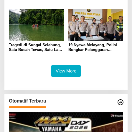
Soroti Dasar OTT hingga Izin
di Tempat
Penggeledahan
Tragedi di Sungai Selabung,
19 Nyawa Melayang, Polisi
Satu Bocah Tewas, Satu Lagi
Bongkar Pelanggaran
Masih Dalam Pencarian
Keselamatan di Balik Tragedi
ALS-Mobil Tangki
View More
Otomatif Terbaru