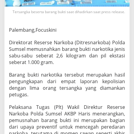
k
a
Tersangka beserta barang bukti saat dihadirkan saat press release.
n
2
,
Palembang,Focuskini
6
K
i
Direktorat Reserse Narkoba (Ditresnarkoba) Polda
l
Sumsel memusnahkan barang bukti narkotika jenis
o
sabu-sabu seberat 2,6 kilogram dan pil ekstasi
g
seberat 1.000 gram.
r
a
m
Barang bukti narkotika tersebut merupakan hasil
S
pengungkapan dari empat laporan kepolisian
a
dengan lima orang tersangka yang diamankan
b
petugas.
u
-
S
Pelaksana Tugas (Plt) Wakil Direktur Reserse
a
Narkoba Polda Sumsel AKBP Haris menerangkan,
b
pemusnahan barang bukti ini merupakan bagian
u
dari upaya preventif untuk mencegah peredaran
d
a
narkoba, terutama di momen rawan seperti akhir