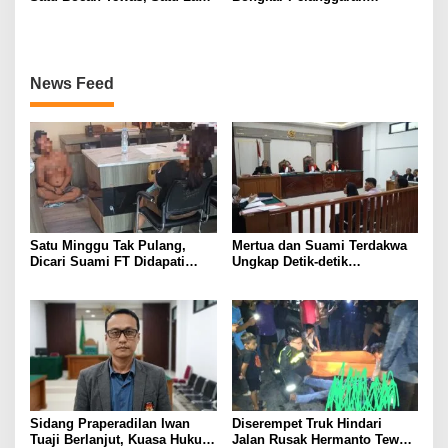
Masih Dalam Pencarian
Keselamatan di Balik Tragedi
ALS-Mobil Tangki
News Feed
Satu Minggu Tak Pulang,
Mertua dan Suami Terdakwa
Dicari Suami FT Didapati
Ungkap Detik-detik
Dengan Lelaki Lain
Penusukan yang Tewaskan
Asep di Kertapati
Sidang Praperadilan Iwan
Diserempet Truk Hindari
Tuaji Berlanjut, Kuasa Hukum
Jalan Rusak Hermanto Tewas