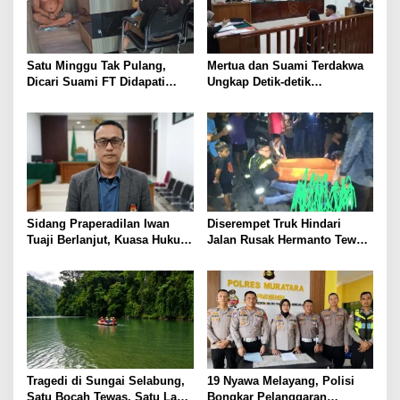
i
p
o
Satu Minggu Tak Pulang,
Mertua dan Suami Terdakwa
s
Dicari Suami FT Didapati
Ungkap Detik-detik
Dengan Lelaki Lain
Penusukan yang Tewaskan
Asep di Kertapati
Sidang Praperadilan Iwan
Diserempet Truk Hindari
Tuaji Berlanjut, Kuasa Hukum
Jalan Rusak Hermanto Tewas
Soroti Dasar OTT hingga Izin
di Tempat
Penggeledahan
Tragedi di Sungai Selabung,
19 Nyawa Melayang, Polisi
Satu Bocah Tewas, Satu Lagi
Bongkar Pelanggaran