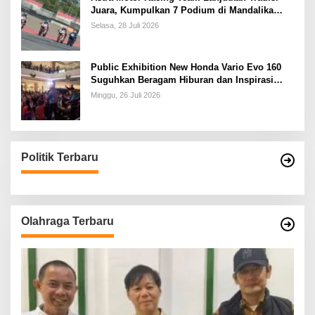
Juara, Kumpulkan 7 Podium di Mandalika
Racing Series Putaran ke 3
Selasa, 28 Juli 2026
Public Exhibition New Honda Vario Evo 160
Suguhkan Beragam Hiburan dan Inspirasi
Modifikasi
Minggu, 26 Juli 2026
Politik Terbaru
Olahraga Terbaru