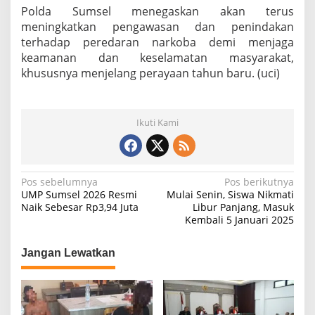
Polda Sumsel menegaskan akan terus
meningkatkan pengawasan dan penindakan
terhadap peredaran narkoba demi menjaga
keamanan dan keselamatan masyarakat,
khususnya menjelang perayaan tahun baru. (uci)
Ikuti Kami
N
Pos sebelumnya
Pos berikutnya
UMP Sumsel 2026 Resmi
Mulai Senin, Siswa Nikmati
a
Naik Sebesar Rp3,94 Juta
Libur Panjang, Masuk
Kembali 5 Januari 2025
v
i
Jangan Lewatkan
g
a
s