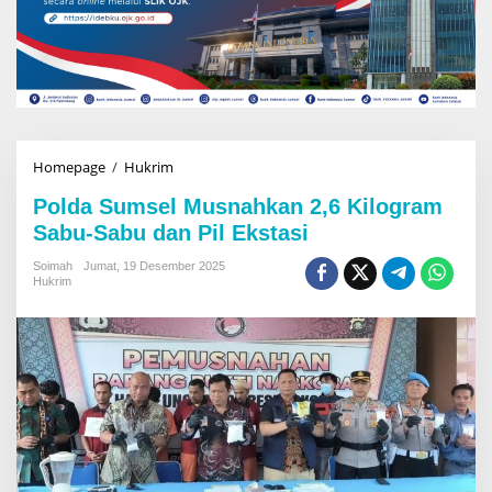
Homepage
/
Hukrim
P
o
Polda Sumsel Musnahkan 2,6 Kilogram
l
d
Sabu-Sabu dan Pil Ekstasi
a
S
Soimah
Jumat, 19 Desember 2025
Hukrim
u
m
s
e
l
M
u
s
n
a
h