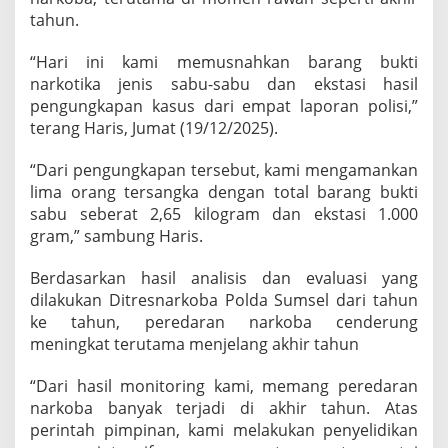
n
tahun.
P
i
“Hari ini kami memusnahkan barang bukti
l
narkotika jenis sabu-sabu dan ekstasi hasil
E
k
pengungkapan kasus dari empat laporan polisi,”
s
terang Haris, Jumat (19/12/2025).
t
a
“Dari pengungkapan tersebut, kami mengamankan
s
lima orang tersangka dengan total barang bukti
i
sabu seberat 2,65 kilogram dan ekstasi 1.000
gram,” sambung Haris.
Berdasarkan hasil analisis dan evaluasi yang
dilakukan Ditresnarkoba Polda Sumsel dari tahun
ke tahun, peredaran narkoba cenderung
meningkat terutama menjelang akhir tahun
“Dari hasil monitoring kami, memang peredaran
narkoba banyak terjadi di akhir tahun. Atas
perintah pimpinan, kami melakukan penyelidikan