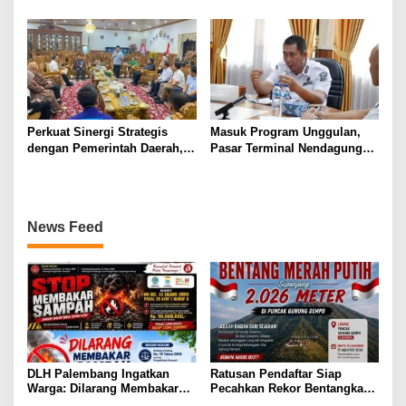
Awan! Bentang Bendera 2026
Waspadai Penurunan Kualitas
Meter di Puncak Dempo
Udara Malam Hari
Perkuat Sinergi Strategis
Masuk Program Unggulan,
dengan Pemerintah Daerah,
Pasar Terminal Nendagung
Bank Sumsel Babel Dukung
Ditata Ulang, Wako Ludi: Ini
Akselerasi Perekonomian
Demi Kebaikan Bersama
Kabupaten Lahat
News Feed
DLH Palembang Ingatkan
Ratusan Pendaftar Siap
Warga: Dilarang Membakar
Pecahkan Rekor Bentangkan
Sampah Sembarangan,
2026 Meter Sang Saka di Atap