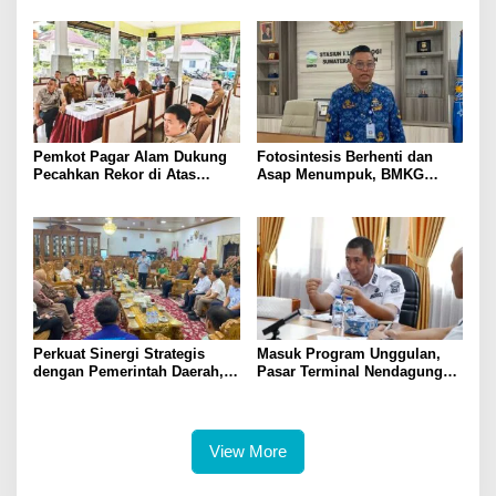
Denda Rp 50 Juta
Dempo
Pemkot Pagar Alam Dukung
Fotosintesis Berhenti dan
Pecahkan Rekor di Atas
Asap Menumpuk, BMKG
Awan! Bentang Bendera 2026
Waspadai Penurunan Kualitas
Meter di Puncak Dempo
Udara Malam Hari
Perkuat Sinergi Strategis
Masuk Program Unggulan,
dengan Pemerintah Daerah,
Pasar Terminal Nendagung
Bank Sumsel Babel Dukung
Ditata Ulang, Wako Ludi: Ini
Akselerasi Perekonomian
Demi Kebaikan Bersama
Kabupaten Lahat
View More