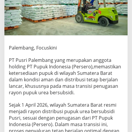
d
i
a
a
n
P
u
p
u
Palembang, Focuskini
k
d
PT Pusri Palembang yang merupakan anggota
i
holding PT Pupuk Indonesia (Persero),memastikan
S
u
ketersediaan pupuk di wilayah Sumatera Barat
m
dalam kondisi aman dan distribusi tetap berjalan
a
lancar, khususnya pada masa transisi penugasan
t
rayon pupuk urea bersubsidi.
e
r
a
Sejak 1 April 2026, wilayah Sumatera Barat resmi
B
menjadi rayon distribusi pupuk urea bersubsidi
a
Pusri, sesuai dengan penugasan dari PT Pupuk
r
Indonesia (Persero). Dalam masa transisi ini,
a
proses penyaluran tetap berjalan optimal dengan
t