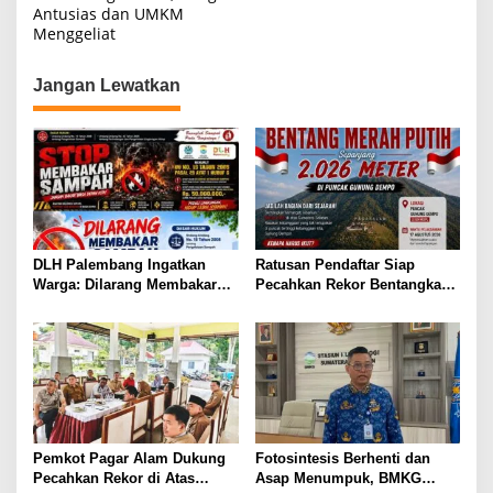
Antusias dan UMKM
v
Menggeliat
i
g
Jangan Lewatkan
a
s
i
p
o
s
DLH Palembang Ingatkan
Ratusan Pendaftar Siap
Warga: Dilarang Membakar
Pecahkan Rekor Bentangkan
Sampah Sembarangan,
2026 Meter Sang Saka di Atap
Denda Rp 50 Juta
Dempo
Pemkot Pagar Alam Dukung
Fotosintesis Berhenti dan
Pecahkan Rekor di Atas
Asap Menumpuk, BMKG