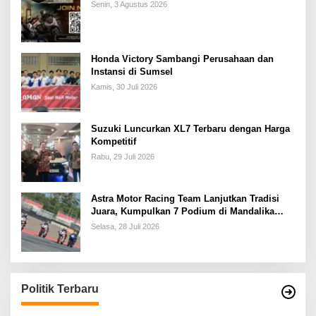
Senin, 3 Agustus 2026
Honda Victory Sambangi Perusahaan dan
Instansi di Sumsel
Kamis, 30 Juli 2026
Suzuki Luncurkan XL7 Terbaru dengan Harga
Kompetitif
Rabu, 29 Juli 2026
Astra Motor Racing Team Lanjutkan Tradisi
Juara, Kumpulkan 7 Podium di Mandalika
Racing Series Putaran ke 3
Selasa, 28 Juli 2026
Politik Terbaru