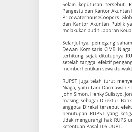
o
Selain keputusan tersebut,
l
Pangestu dan Kantor Akuntan Pu
i
PricewaterhouseCoopers Glob
d
dan Kantor Akuntan Publik yan
a
s
melakukan audit Laporan Keua
i
a
Selanjutnya, pemegang saham
n
Dewan Komisaris CIMB Niaga y
T
terhitung sejak ditutupnya 
a
h
setelah tanggal efektif penga
u
memberhentikan sewaktu-waktu
n
B
RUPST juga telah turut menye
u
Niaga, yaitu Lani Darmawan se
k
u
John Simon, Henky Sulistyo, Jo
2
masing sebagai Direktur Bank
0
anggota Direksi tersebut efek
2
penutupan RUPST yang ketiga
4
tidak mengurangi hak RUPS u
ketentuan Pasal 105 UUPT.