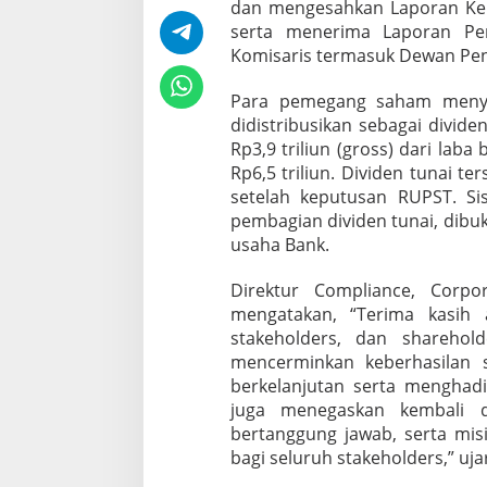
dan mengesahkan Laporan Keu
a
p
serta menerima Laporan Pe
o
Komisaris termasuk Dewan Pen
r
a
Para pemegang saham menye
n
didistribusikan sebagai divide
K
e
Rp3,9 triliun (gross) dari laba
u
Rp6,5 triliun. Dividen tunai t
a
setelah keputusan RUPST. Si
n
pembagian dividen tunai, dibu
g
usaha Bank.
a
n
T
Direktur Compliance, Corpo
a
mengatakan, “Terima kasih 
h
stakeholders, dan sharehol
u
mencerminkan keberhasilan 
n
a
berkelanjutan serta menghadi
n
juga menegaskan kembali d
K
bertanggung jawab, serta misi
o
bagi seluruh stakeholders,” ujar
n
s