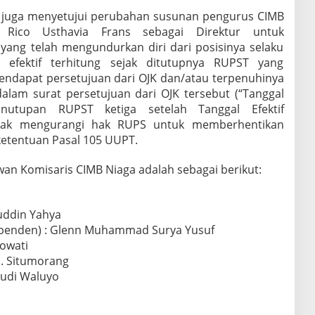
 juga menyetujui perubahan susunan pengurus CIMB
Rico Usthavia Frans sebagai Direktur untuk
yang telah mengundurkan diri dari posisinya selaku
o efektif terhitung sejak ditutupnya RUPST yang
ndapat persetujuan dari OJK dan/atau terpenuhinya
alam surat persetujuan dari OJK tersebut (“Tanggal
enutupan RUPST ketiga setelah Tanggal Efektif
idak mengurangi hak RUPS untuk memberhentikan
ketentuan Pasal 105 UUPT.
n Komisaris CIMB Niaga adalah sebagai berikut:
ruddin Yahya
dependen) : Glenn Muhammad Surya Yusuf
dowati
J. Situmorang
Budi Waluyo