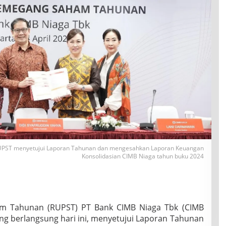
RUPST menyetujui Laporan Tahunan dan mengesahkan Laporan Keuangan
Konsolidasian CIMB Niaga tahun buku 2024
 Tahunan (RUPST) PT Bank CIMB Niaga Tbk (CIMB
ang berlangsung hari ini, menyetujui Laporan Tahunan