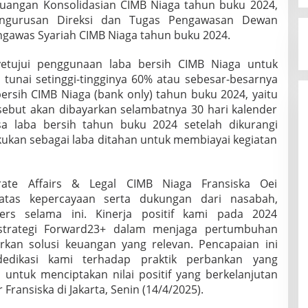
angan Konsolidasian CIMB Niaga tahun buku 2024,
ngurusan Direksi dan Tugas Pengawasan Dewan
gawas Syariah CIMB Niaga tahun buku 2024.
tujui penggunaan laba bersih CIMB Niaga untuk
n tunai setinggi-tingginya 60% atau sebesar-besarnya
 bersih CIMB Niaga (bank only) tahun buku 2024, yaitu
ersebut akan dibayarkan selambatnya 30 hari kalender
sa laba bersih tahun buku 2024 setelah dikurangi
kukan sebagai laba ditahan untuk membiayai kegiatan
rate Affairs & Legal CIMB Niaga Fransiska Oei
atas kepercayaan serta dukungan dari nasabah,
ders selama ini. Kinerja positif kami pada 2024
strategi Forward23+ dalam menjaga pertumbuhan
rkan solusi keuangan yang relevan. Pencapaian ini
edikasi kami terhadap praktik perbankan yang
 untuk menciptakan nilai positif yang berkelanjutan
 Fransiska di Jakarta, Senin (14/4/2025).