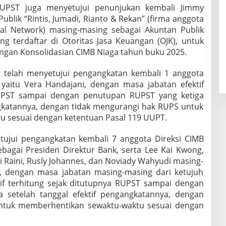
 RUPST juga menyetujui penunjukan kembali Jimmy
blik “Rintis, Jumadi, Rianto & Rekan” (firma anggota
al Network) masing-masing sebagai Akuntan Publik
g terdaftar di Otoritas Jasa Keuangan (OJK), untuk
ngan Konsolidasian CIMB Niaga tahun buku 2025.
 telah menyetujui pengangkatan kembali 1 anggota
aitu Vera Handajani, dengan masa jabatan efektif
RUPST sampai dengan penutupan RUPST yang ketiga
ngkatannya, dengan tidak mengurangi hak RUPS untuk
 sesuai dengan ketentuan Pasal 119 UUPT.
tujui pengangkatan kembali 7 anggota Direksi CIMB
bagai Presiden Direktur Bank, serta Lee Kai Kwong,
ni Raini, Rusly Johannes, dan Noviady Wahyudi masing-
, dengan masa jabatan masing-masing dari ketujuh
tif terhitung sejak ditutupnya RUPST sampai dengan
 setelah tanggal efektif pengangkatannya, dengan
ntuk memberhentikan sewaktu-waktu sesuai dengan