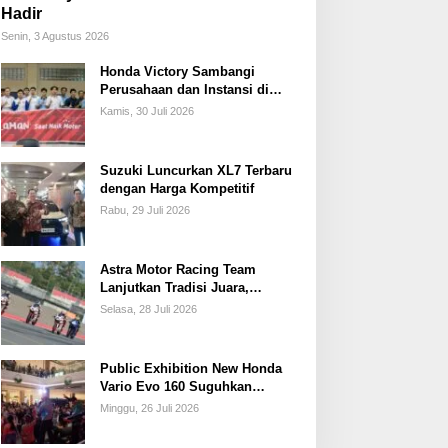
Hadir
Senin, 3 Agustus 2026
Honda Victory Sambangi
Perusahaan dan Instansi di
Sumsel
Kamis, 30 Juli 2026
Suzuki Luncurkan XL7 Terbaru
dengan Harga Kompetitif
Rabu, 29 Juli 2026
Astra Motor Racing Team
Lanjutkan Tradisi Juara,
Kumpulkan 7 Podium di
Selasa, 28 Juli 2026
Mandalika Racing Series
Putaran ke 3
Public Exhibition New Honda
Vario Evo 160 Suguhkan
Beragam Hiburan dan Inspirasi
Minggu, 26 Juli 2026
Modifikasi