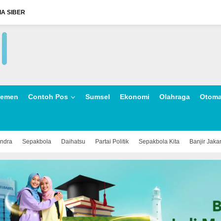
A SIBER
lemen
Contoh Pos
Sumsel
Ekonomi
Olahraga
Otoma
indra
Sepakbola
Daihatsu
Partai Politik
Sepakbola Kita
Banjir Jaka