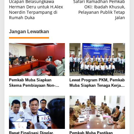
Ucapan Belasungkawa
Safari Ramadhan Pemkab
a
Herman Deru untuk H.Alex
OKI: Ibadah Khusuk,
Noerdin Terpampang di
Pelayanan Publik Tetap
v
Rumah Duka
Jalan
i
g
Jangan Lewatkan
a
s
i
p
o
s
Pemkab Muba Siapkan
Lewat Program PKM, Pemkab
Skema Pembiayaan Non-
Muba Siapkan Tenaga Kerja
APBD dan Proyek Strategis
Bersertifikasi Nasional
Bernilai Investasi
Rapat Finalisasi Digelar,
Pemkab Muba Pastikan