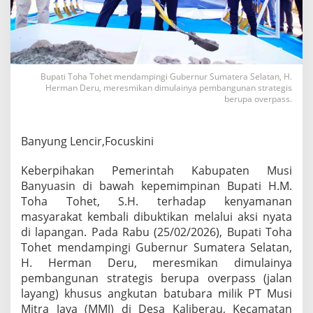
u
b
a
:
L
a
Bupati Toha Tohet mendampingi Gubernur Sumatera Selatan, H.
n
Herman Deru, meresmikan dimulainya pembangunan strategis
g
berupa overpass.
k
a
h
Banyung Lencir,Focuskini
N
y
Keberpihakan Pemerintah Kabupaten Musi
a
t
Banyuasin di bawah kepemimpinan Bupati H.M.
a
Toha Tohet, S.H. terhadap kenyamanan
B
masyarakat kembali dibuktikan melalui aksi nyata
u
di lapangan. Pada Rabu (25/02/2026), Bupati Toha
p
Tohet mendampingi Gubernur Sumatera Selatan,
a
t
H. Herman Deru, meresmikan dimulainya
i
pembangunan strategis berupa overpass (jalan
T
layang) khusus angkutan batubara milik PT Musi
o
Mitra Jaya (MMJ) di Desa Kaliberau, Kecamatan
h