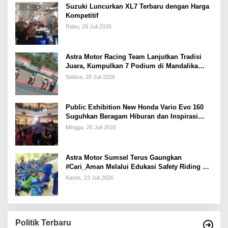
Suzuki Luncurkan XL7 Terbaru dengan Harga
Kompetitif
Rabu, 29 Juli 2026
Astra Motor Racing Team Lanjutkan Tradisi
Juara, Kumpulkan 7 Podium di Mandalika
Racing Series Putaran ke 3
Selasa, 28 Juli 2026
Public Exhibition New Honda Vario Evo 160
Suguhkan Beragam Hiburan dan Inspirasi
Modifikasi
Minggu, 26 Juli 2026
Astra Motor Sumsel Terus Gaungkan
#Cari_Aman Melalui Edukasi Safety Riding di
Sekolah
Kamis, 23 Juli 2026
Politik Terbaru