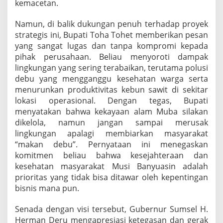
kemacetan.
B
a
Namun, di balik dukungan penuh terhadap proyek
y
strategis ini, Bupati Toha Tohet memberikan pesan
u
n
yang sangat lugas dan tanpa kompromi kepada
g
pihak perusahaan. Beliau menyoroti dampak
L
lingkungan yang sering terabaikan, terutama polusi
e
debu yang mengganggu kesehatan warga serta
n
c
menurunkan produktivitas kebun sawit di sekitar
i
lokasi operasional. Dengan tegas, Bupati
r
menyatakan bahwa kekayaan alam Muba silakan
dikelola, namun jangan sampai merusak
lingkungan apalagi membiarkan masyarakat
“makan debu”. Pernyataan ini menegaskan
komitmen beliau bahwa kesejahteraan dan
kesehatan masyarakat Musi Banyuasin adalah
prioritas yang tidak bisa ditawar oleh kepentingan
bisnis mana pun.
Senada dengan visi tersebut, Gubernur Sumsel H.
Herman Deru mengapresiasi ketegasan dan gerak