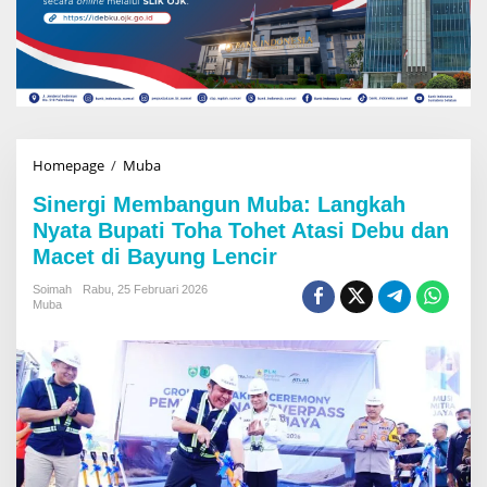
Homepage
/
Muba
S
i
Sinergi Membangun Muba: Langkah
n
e
Nyata Bupati Toha Tohet Atasi Debu dan
r
Macet di Bayung Lencir
g
i
Soimah
Rabu, 25 Februari 2026
M
Muba
e
m
b
a
n
g
u
n
M