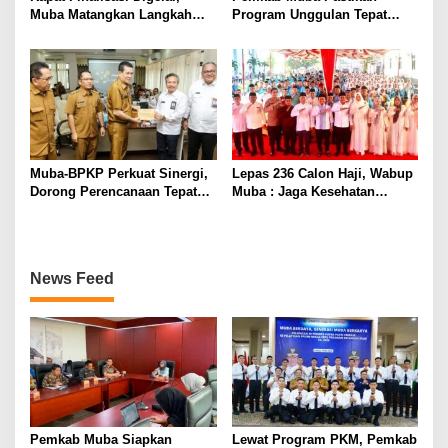
Muba Matangkan Langkah
Program Unggulan Tepat
Terapkan Permen ESDM
Sasaran, Semua OPD Wajib
14/2025
Kawal Program Unggulan
Muba-BPKP Perkuat Sinergi,
Lepas 236 Calon Haji, Wabup
Dorong Perencanaan Tepat
Muba : Jaga Kesehatan
Sasaran dan Berdampak
Hadapi Ujian di Tanah Suci
Nyata
dengan Ikhlas
News Feed
Pemkab Muba Siapkan
Lewat Program PKM, Pemkab