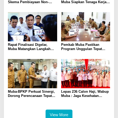
Skema Pembiayaan Non-
Muba Siapkan Tenaga Kerja
APBD dan Proyek Strategis
Bersertifikasi Nasional
Bernilai Investasi
Rapat Finalisasi Digelar,
Pemkab Muba Pastikan
Muba Matangkan Langkah
Program Unggulan Tepat
Terapkan Permen ESDM
Sasaran, Semua OPD Wajib
14/2025
Kawal Program Unggulan
Muba-BPKP Perkuat Sinergi,
Lepas 236 Calon Haji, Wabup
Dorong Perencanaan Tepat
Muba : Jaga Kesehatan
Sasaran dan Berdampak
Hadapi Ujian di Tanah Suci
Nyata
dengan Ikhlas
View More