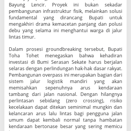
a
Bayung Lencir. Proyek ini bukan sekadar
T
pembangunan infrastruktur fisik, melainkan solusi
o
fundamental yang dirancang Bupati untuk
h
mengakhiri drama kemacetan panjang dan polusi
e
debu yang selama ini menghantui warga di jalur
t
A
lintas timur.
t
a
Dalam prosesi groundbreaking tersebut, Bupati
s
Toha Tohet menegaskan bahwa kehadiran
i
investasi di Bumi Serasan Sekate harus berjalan
D
e
selaras dengan perlindungan hak-hak dasar rakyat.
b
Pembangunan overpass ini merupakan bagian dari
u
sistem jalur logistik mandiri yang akan
d
memisahkan sepenuhnya arus kendaraan
a
n
tambang dari jalan nasional. Dengan hilangnya
M
perlintasan sebidang (zero crossing), risiko
a
kecelakaan dapat ditekan seminimal mungkin dan
c
kelancaran arus lalu lintas bagi pengguna jalan
e
umum dapat kembali normal tanpa hambatan
t
d
kendaraan bertonase besar yang sering memicu
i