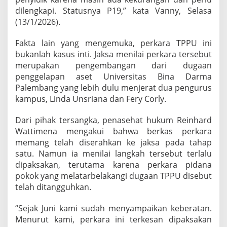
a
dilengkapi. Statusnya P19,” kata Vanny, Selasa
l
(13/1/2026).
i
k
a
Fakta lain yang mengemuka, perkara TPPU ini
n
bukanlah kasus inti. Jaksa menilai perkara tersebut
J
merupakan pengembangan dari dugaan
a
penggelapan aset Universitas Bina Darma
k
s
Palembang yang lebih dulu menjerat dua pengurus
a
kampus, Linda Unsriana dan Fery Corly.
k
e
Dari pihak tersangka, penasehat hukum Reinhard
B
Wattimena mengakui bahwa berkas perkara
a
r
memang telah diserahkan ke jaksa pada tahap
e
satu. Namun ia menilai langkah tersebut terlalu
s
dipaksakan, terutama karena perkara pidana
k
pokok yang melatarbelakangi dugaan TPPU disebut
r
i
telah ditangguhkan.
m
“Sejak Juni kami sudah menyampaikan keberatan.
Menurut kami, perkara ini terkesan dipaksakan