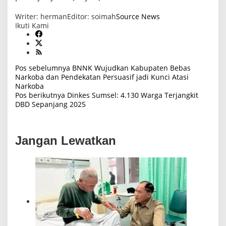
Writer: herman
Editor: soimah
Source News
Ikuti Kami
Pos sebelumnya
BNNK Wujudkan Kabupaten Bebas
N
Narkoba dan Pendekatan Persuasif jadi Kunci Atasi
a
Narkoba
v
Pos berikutnya
Dinkes Sumsel: 4.130 Warga Terjangkit
i
DBD Sepanjang 2025
g
a
s
Jangan Lewatkan
i
p
o
s