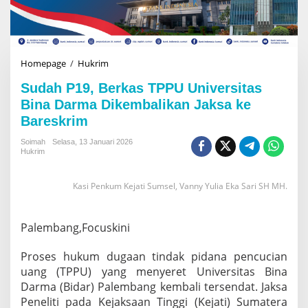
Homepage
/
Hukrim
S
u
Sudah P19, Berkas TPPU Universitas
d
a
Bina Darma Dikembalikan Jaksa ke
h
Bareskrim
P
1
Soimah
Selasa, 13 Januari 2026
9
Hukrim
,
B
Kasi Penkum Kejati Sumsel, Vanny Yulia Eka Sari SH MH.
e
r
k
a
Palembang,Focuskini
s
T
Proses hukum dugaan tindak pidana pencucian
P
uang (TPPU) yang menyeret Universitas Bina
P
Darma (Bidar) Palembang kembali tersendat. Jaksa
U
U
Peneliti pada Kejaksaan Tinggi (Kejati) Sumatera