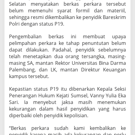
n
Selatan menyatakan berkas perkara tersebut
i
belum memenuhi syarat formil dan materiil,
v
sehingga resmi dikembalikan ke penyidik Bareskrim
e
r
Polri dengan status P19.
s
i
Pengembalian berkas ini membuat upaya
t
pelimpahan perkara ke tahap penuntutan belum
a
dapat dilakukan. Padahal, penyidik sebelumnya
s
B
telah menetapkan dua orang tersangka, masing-
i
masing SA, mantan Rektor Universitas Bina Darma
n
Palembang, dan LK, mantan Direktur Keuangan
a
kampus tersebut.
D
a
r
Kepastian status P19 itu dibenarkan Kepala Seksi
m
Penerangan Hukum Kejati Sumsel, Vanny Yulia Eka
a
Sari. Ia menyebut jaksa masih menemukan
D
kekurangan dalam hasil penyidikan yang harus
i
diperbaiki oleh penyidik kepolisian.
k
e
m
“Berkas perkara sudah kami kembalikan ke
b
penyidik karena masih ada kekurangan dan perlu