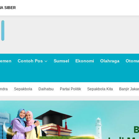
A SIBER
lemen
Contoh Pos
Sumsel
Ekonomi
Olahraga
Otoma
indra
Sepakbola
Daihatsu
Partai Politik
Sepakbola Kita
Banjir Jaka