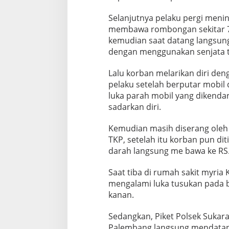
D
i
Selanjutnya pelaku pergi menin
k
membawa rombongan sekitar 7
e
kemudian saat datang langsu
r
dengan menggunakan senjata 
o
y
o
Lalu korban melarikan diri den
k
pelaku setelah berputar mobil
luka parah mobil yang dikendar
sadarkan diri.
Kemudian masih diserang oleh p
TKP, setelah itu korban pun di
darah langsung me bawa ke RS.
Saat tiba di rumah sakit myria
mengalami luka tusukan pada b
kanan.
Sedangkan, Piket Polsek Sukara
Palembang langsung mendatangi