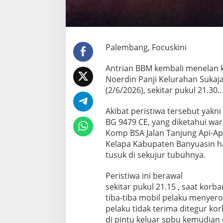
n
F
i
r
m
Palembang, Focuskini
a
n
s
Antrian BBM kembali menelan korb
y
Noerdin Panji Kelurahan Suka
a
(2/6/2026), sekitar pukul 21.30..
h
S
Akibat peristiwa tersebut yakn
o
p
BG 9479 CE, yang diketahui w
i
Komp BSA Jalan Tanjung Api-A
r
Kelapa Kabupaten Banyuasin h
T
tusuk di sekujur tubuhnya.
r
u
k
Peristiwa ini berawal
T
sekitar pukul 21.15 , saat korb
e
tiba-tiba mobil pelaku menyero
w
pelaku tidak terima ditegur ko
a
di pintu keluar spbu kemudian d
s