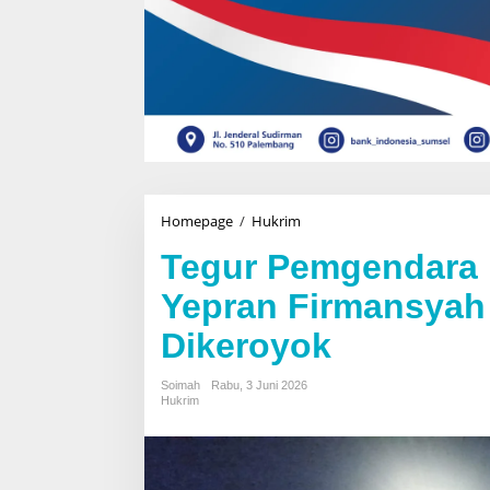
Homepage
/
Hukrim
T
e
Tegur Pemgendara 
g
u
Yepran Firmansyah
r
P
Dikeroyok
e
m
g
Soimah
Rabu, 3 Juni 2026
e
Hukrim
n
d
a
r