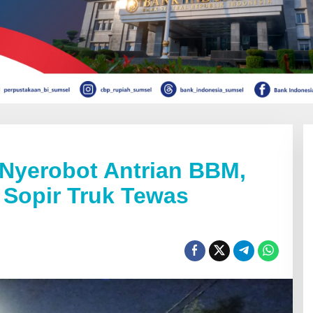
Nyerobot Antrian BBM,
 Sopir Truk Tewas