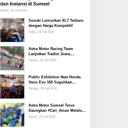
dan Instansi di Sumsel
Kamis, 30 Juli 2026
Suzuki Luncurkan XL7 Terbaru
dengan Harga Kompetitif
Rabu, 29 Juli 2026
Astra Motor Racing Team
Lanjutkan Tradisi Juara,
Kumpulkan 7 Podium di
Selasa, 28 Juli 2026
Mandalika Racing Series
Putaran ke 3
Public Exhibition New Honda
Vario Evo 160 Suguhkan
Beragam Hiburan dan Inspirasi
Minggu, 26 Juli 2026
Modifikasi
Astra Motor Sumsel Terus
Gaungkan #Cari_Aman Melalui
Edukasi Safety Riding di
Kamis, 23 Juli 2026
Sekolah