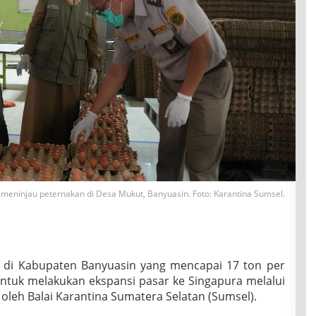
 meninjau peternakan di Desa Mukut, Banyuasin. Foto: Karantina Sumsel.
m di Kabupaten Banyuasin yang mencapai 17 ton per
 untuk melakukan ekspansi pasar ke Singapura melalui
leh Balai Karantina Sumatera Selatan (Sumsel).