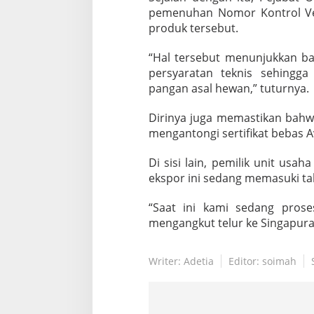
u
pemenuhan Nomor Kontrol Vete
r
produk tersebut.
a
“Hal tersebut menunjukkan ba
persyaratan teknis sehing
pangan asal hewan,” tuturnya.
Dirinya juga memastikan bahwa
mengantongi sertifikat bebas A
Di sisi lain, pemilik unit usa
ekspor ini sedang memasuki tah
“Saat ini kami sedang pros
mengangkut telur ke Singapura,
Writer: Adetia
Editor: soimah