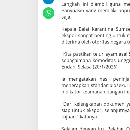
S
Langkah ini diambil guna me
i
Banyuasin yang memiliki popul
a
saja.
p
E
k
Kepala Balai Karantina Sumse
s
ekspor sangat penting untuk 
p
diterima oleh otoritas negara t
a
n
“Kita pastikan telur ayam asal
s
i
sebagaimana komoditas unggula
k
Endah, Selasa (20/1/2026).
e
P
Ia mengatakan hasil peninj
a
menerapkan standar biosekuri
s
a
indikator keamanan pangan int
r
S
“Dari kelengkapan dokumen yan
i
siap untuk ekspor, selanjutny
n
tujuan,” katanya.
g
a
p
Sejalan dengan itu, Pejabat O