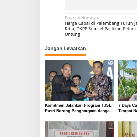
N
Pos sebelumnya
Harga Cabai di Palembang Turun j
a
Ribu, DKPP Sumsel Pastikan Petani
Untung
v
i
Jangan Lewatkan
g
a
s
i
p
o
s
Komitmen Jalankan Program TJSL,
7 Days C
Pusri Borong Penghargaan dengan
Tempat N
Predikat Gold
Palemba