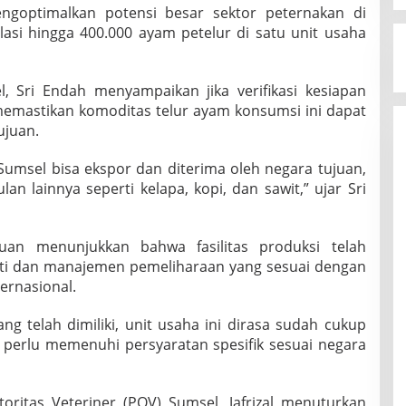
ngoptimalkan potensi besar sektor peternakan di
asi hingga 400.000 ayam petelur di satu unit usaha
l, Sri Endah menyampaikan jika verifikasi kesiapan
memastikan komoditas telur ayam konsumsi ini dapat
ujuan.
 Sumsel bisa ekspor dan diterima oleh negara tujuan,
n lainnya seperti kelapa, kopi, dan sawit,” ujar Sri
auan menunjukkan bahwa fasilitas produksi telah
ti dan manajemen pemeliharaan yang sesuai dengan
ernasional.
g telah dimiliki, unit usaha ini dirasa sudah cukup
a perlu memenuhi persyaratan spesifik sesuai negara
toritas Veteriner (POV) Sumsel, Jafrizal menuturkan