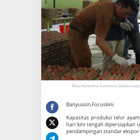
H
a
r
i
,
S
e
n
t
r
a
T
e
l
u
Balai Karantina Sumatera Selatan saat
r
B
a
n
Banyuasin,Focuskini
y
u
Kapasitas produksi telur aya
a
hari kini tengah dipersiapkan
s
pendampingan standar ekspor o
i
n