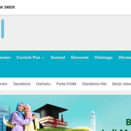
A SIBER
lemen
Contoh Pos
Sumsel
Ekonomi
Olahraga
Otoma
indra
Sepakbola
Daihatsu
Partai Politik
Sepakbola Kita
Banjir Jaka