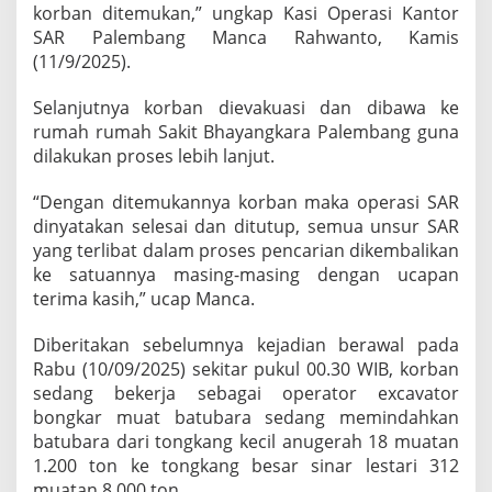
korban ditemukan,” ungkap Kasi Operasi Kantor
t
o
SAR Palembang Manca Rahwanto, Kamis
r
(11/9/2025).
D
i
Selanjutnya korban dievakuasi dan dibawa ke
t
rumah rumah Sakit Bhayangkara Palembang guna
e
m
dilakukan proses lebih lanjut.
u
k
“Dengan ditemukannya korban maka operasi SAR
a
dinyatakan selesai dan ditutup, semua unsur SAR
n
yang terlibat dalam proses pencarian dikembalikan
T
i
ke satuannya masing-masing dengan ucapan
m
terima kasih,” ucap Manca.
S
A
Diberitakan sebelumnya kejadian berawal pada
R
Rabu (10/09/2025) sekitar pukul 00.30 WIB, korban
G
a
sedang bekerja sebagai operator excavator
b
bongkar muat batubara sedang memindahkan
u
batubara dari tongkang kecil anugerah 18 muatan
n
1.200 ton ke tongkang besar sinar lestari 312
g
muatan 8.000 ton.
a