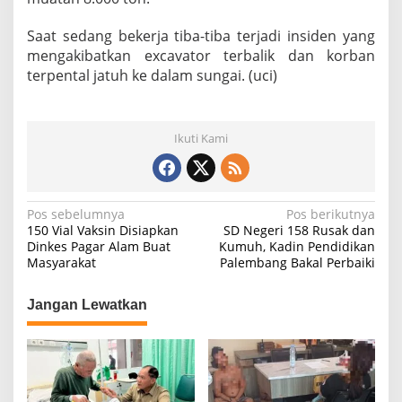
n
Saat sedang bekerja tiba-tiba terjadi insiden yang
mengakibatkan excavator terbalik dan korban
terpental jatuh ke dalam sungai. (uci)
Ikuti Kami
N
Pos sebelumnya
Pos berikutnya
150 Vial Vaksin Disiapkan
SD Negeri 158 Rusak dan
a
Dinkes Pagar Alam Buat
Kumuh, Kadin Pendidikan
Masyarakat
Palembang Bakal Perbaiki
v
i
Jangan Lewatkan
g
a
s
i