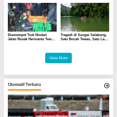
Asep di Kertapati
Penggeledahan
Diserempet Truk Hindari
Tragedi di Sungai Selabung,
Jalan Rusak Hermanto Tewas
Satu Bocah Tewas, Satu Lagi
di Tempat
Masih Dalam Pencarian
View More
Otomatif Terbaru