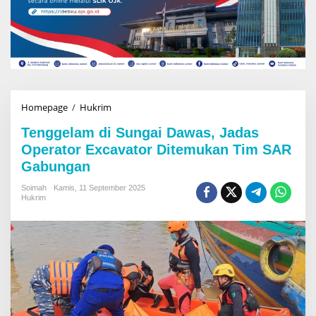
Homepage
/
Hukrim
T
e
Tenggelam di Sungai Dawas, Jadas
n
g
Operator Excavator Ditemukan Tim SAR
g
Gabungan
e
l
Soimah
Kamis, 11 September 2025
a
Hukrim
m
d
i
S
u
n
g
a
i