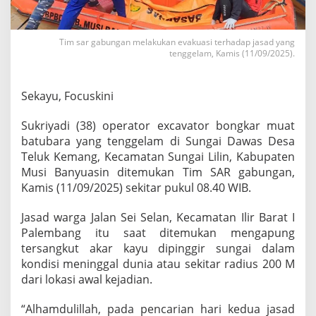
D
a
w
Tim sar gabungan melakukan evakuasi terhadap jasad yang
a
tenggelam, Kamis (11/09/2025).
s
,
J
Sekayu, Focuskini
a
d
a
Sukriyadi (38) operator excavator bongkar muat
s
batubara yang tenggelam di Sungai Dawas Desa
O
Teluk Kemang, Kecamatan Sungai Lilin, Kabupaten
p
Musi Banyuasin ditemukan Tim SAR gabungan,
e
r
Kamis (11/09/2025) sekitar pukul 08.40 WIB.
a
t
Jasad warga Jalan Sei Selan, Kecamatan Ilir Barat I
o
Palembang itu saat ditemukan mengapung
r
tersangkut akar kayu dipinggir sungai dalam
E
x
kondisi meninggal dunia atau sekitar radius 200 M
c
dari lokasi awal kejadian.
a
v
“Alhamdulillah, pada pencarian hari kedua jasad
a