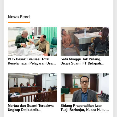
News Feed
BHS Desak Evaluasi Total
Satu Minggu Tak Pulang,
Keselamatan Pelayaran Usai
Dicari Suami FT Didapati
Kebakaran KM Mutiara
Dengan Lelaki Lain
Sentosa 2
Mertua dan Suami Terdakwa
Sidang Praperadilan Iwan
Ungkap Detik-detik
Tuaji Berlanjut, Kuasa Hukum
Penusukan yang Tewaskan
Soroti Dasar OTT hingga Izin