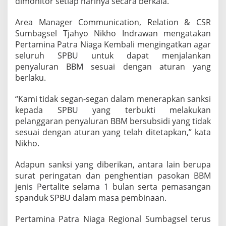
dimonitor setiap harinya secara berkala.
i
a
Area Manager Communication, Relation & CSR
g
Sumbagsel Tjahyo Nikho Indrawan mengatakan
a
B
Pertamina Patra Niaga Kembali mengingatkan agar
e
seluruh SPBU untuk dapat menjalankan
r
penyaluran BBM sesuai dengan aturan yang
i
berlaku.
S
a
n
“Kami tidak segan-segan dalam menerapkan sanksi
k
kepada SPBU yang terbukti melakukan
s
pelanggaran penyaluran BBM bersubsidi yang tidak
i
sesuai dengan aturan yang telah ditetapkan,” kata
T
Nikho.
e
g
a
Adapun sanksi yang diberikan, antara lain berupa
s
surat peringatan dan penghentian pasokan BBM
S
jenis Pertalite selama 1 bulan serta pemasangan
P
spanduk SPBU dalam masa pembinaan.
B
U
d
Pertamina Patra Niaga Regional Sumbagsel terus
i