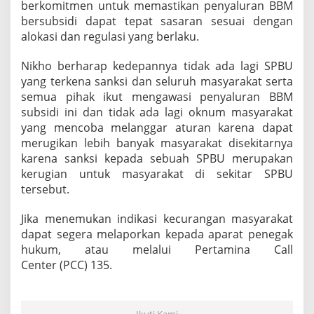
berkomitmen untuk memastikan penyaluran BBM
P
bersubsidi dapat tepat sasaran sesuai dengan
r
alokasi dan regulasi yang berlaku.
a
b
u
Nikho berharap kedepannya tidak ada lagi SPBU
m
yang terkena sanksi dan seluruh masyarakat serta
u
semua pihak ikut mengawasi penyaluran BBM
l
subsidi ini dan tidak ada lagi oknum masyarakat
i
h
yang mencoba melanggar aturan karena dapat
merugikan lebih banyak masyarakat disekitarnya
karena sanksi kepada sebuah SPBU merupakan
kerugian untuk masyarakat di sekitar SPBU
tersebut.
Jika menemukan indikasi kecurangan masyarakat
dapat segera melaporkan kepada aparat penegak
hukum, atau melalui Pertamina Call
Center (PCC) 135.