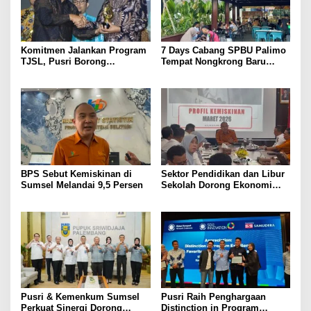
Komitmen Jalankan Program
7 Days Cabang SPBU Palimo
TJSL, Pusri Borong
Tempat Nongkrong Baru
Penghargaan dengan
Warga Palembang
Predikat Gold
BPS Sebut Kemiskinan di
Sektor Pendidikan dan Libur
Sumsel Melandai 9,5 Persen
Sekolah Dorong Ekonomi
Sumsel Tumbuh 5,2 Persen
di Triwulan II 2026
Pusri & Kemenkum Sumsel
Pusri Raih Penghargaan
Perkuat Sinergi Dorong
Distinction in Program