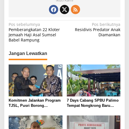
Ikuti Kami
N
Pos sebelumnya
Pos berikutnya
Pemberangkatan 22 Kloter
Residivis Predator Anak
a
Jemaah Haji Asal Sumsel
Diamankan
Babel Rampung
v
i
Jangan Lewatkan
g
a
s
i
p
o
Komitmen Jalankan Program
7 Days Cabang SPBU Palimo
s
TJSL, Pusri Borong
Tempat Nongkrong Baru
Penghargaan dengan
Warga Palembang
Predikat Gold