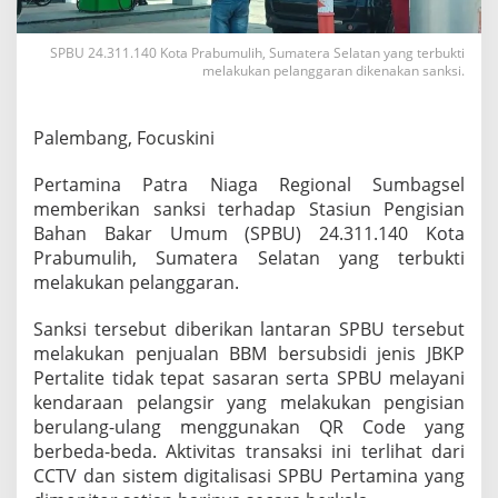
l
a
n
SPBU 24.311.140 Kota Prabumulih, Sumatera Selatan yang terbukti
melakukan pelanggaran dikenakan sanksi.
g
g
a
r
Palembang, Focuskini
a
n
Pertamina Patra Niaga Regional Sumbagsel
,
memberikan sanksi terhadap Stasiun Pengisian
P
Bahan Bakar Umum (SPBU) 24.311.140 Kota
e
r
Prabumulih, Sumatera Selatan yang terbukti
t
melakukan pelanggaran.
a
m
Sanksi tersebut diberikan lantaran SPBU tersebut
i
melakukan penjualan BBM bersubsidi jenis JBKP
n
a
Pertalite tidak tepat sasaran serta SPBU melayani
P
kendaraan pelangsir yang melakukan pengisian
a
berulang-ulang menggunakan QR Code yang
t
berbeda-beda. Aktivitas transaksi ini terlihat dari
r
a
CCTV dan sistem digitalisasi SPBU Pertamina yang
N