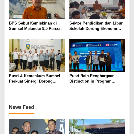
BPS Sebut Kemiskinan di
Sektor Pendidikan dan Libur
Sumsel Melandai 9,5 Persen
Sekolah Dorong Ekonomi
Sumsel Tumbuh 5,2 Persen
di Triwulan II 2026
Pusri & Kemenkum Sumsel
Pusri Raih Penghargaan
Perkuat Sinergi Dorong
Distinction in Program
Legalitas dan Perlindungan
Excellence Pada SDG
UMKM Binaan
Innovation 2026
News Feed