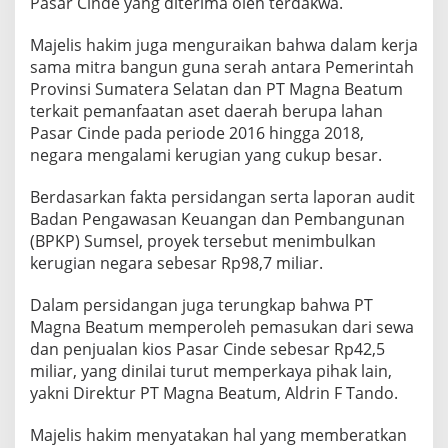
Pasar Cinde yang diterima oleh terdakwa.
0
J
Majelis hakim juga menguraikan bahwa dalam kerja
u
sama mitra bangun guna serah antara Pemerintah
t
a
Provinsi Sumatera Selatan dan PT Magna Beatum
terkait pemanfaatan aset daerah berupa lahan
Pasar Cinde pada periode 2016 hingga 2018,
negara mengalami kerugian yang cukup besar.
Berdasarkan fakta persidangan serta laporan audit
Badan Pengawasan Keuangan dan Pembangunan
(BPKP) Sumsel, proyek tersebut menimbulkan
kerugian negara sebesar Rp98,7 miliar.
Dalam persidangan juga terungkap bahwa PT
Magna Beatum memperoleh pemasukan dari sewa
dan penjualan kios Pasar Cinde sebesar Rp42,5
miliar, yang dinilai turut memperkaya pihak lain,
yakni Direktur PT Magna Beatum, Aldrin F Tando.
Majelis hakim menyatakan hal yang memberatkan