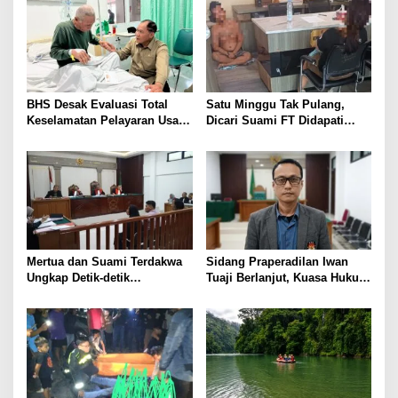
s
i
p
o
BHS Desak Evaluasi Total
Satu Minggu Tak Pulang,
s
Keselamatan Pelayaran Usai
Dicari Suami FT Didapati
Kebakaran KM Mutiara
Dengan Lelaki Lain
Sentosa 2
Mertua dan Suami Terdakwa
Sidang Praperadilan Iwan
Ungkap Detik-detik
Tuaji Berlanjut, Kuasa Hukum
Penusukan yang Tewaskan
Soroti Dasar OTT hingga Izin
Asep di Kertapati
Penggeledahan