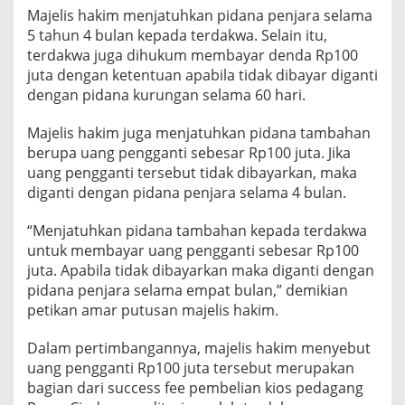
a
Majelis hakim menjatuhkan pidana penjara selama
n
5 tahun 4 bulan kepada terdakwa. Selain itu,
,
terdakwa juga dihukum membayar denda Rp100
U
juta dengan ketentuan apabila tidak dibayar diganti
a
n
dengan pidana kurungan selama 60 hari.
g
P
Majelis hakim juga menjatuhkan pidana tambahan
e
berupa uang pengganti sebesar Rp100 juta. Jika
n
uang pengganti tersebut tidak dibayarkan, maka
g
g
diganti dengan pidana penjara selama 4 bulan.
a
n
“Menjatuhkan pidana tambahan kepada terdakwa
t
untuk membayar uang pengganti sebesar Rp100
i
juta. Apabila tidak dibayarkan maka diganti dengan
H
a
pidana penjara selama empat bulan,” demikian
n
petikan amar putusan majelis hakim.
y
a
Dalam pertimbangannya, majelis hakim menyebut
R
uang pengganti Rp100 juta tersebut merupakan
p
1
bagian dari success fee pembelian kios pedagang
0