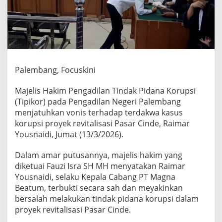
s
a
r
C
i
n
d
e
Palembang, Focuskini
D
i
Majelis Hakim Pengadilan Tindak Pidana Korupsi
v
(Tipikor) pada Pengadilan Negeri Palembang
o
menjatuhkan vonis terhadap terdakwa kasus
n
i
korupsi proyek revitalisasi Pasar Cinde, Raimar
s
Yousnaidi, Jumat (13/3/2026).
5
T
Dalam amar putusannya, majelis hakim yang
a
diketuai Fauzi Isra SH MH menyatakan Raimar
h
u
Yousnaidi, selaku Kepala Cabang PT Magna
n
Beatum, terbukti secara sah dan meyakinkan
4
bersalah melakukan tindak pidana korupsi dalam
B
proyek revitalisasi Pasar Cinde.
u
l