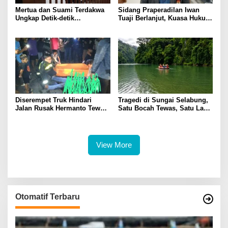
Mertua dan Suami Terdakwa
Sidang Praperadilan Iwan
Ungkap Detik-detik
Tuaji Berlanjut, Kuasa Hukum
Penusukan yang Tewaskan
Soroti Dasar OTT hingga Izin
Asep di Kertapati
Penggeledahan
Diserempet Truk Hindari
Tragedi di Sungai Selabung,
Jalan Rusak Hermanto Tewas
Satu Bocah Tewas, Satu Lagi
di Tempat
Masih Dalam Pencarian
View More
Otomatif Terbaru