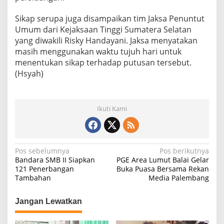
Sikap serupa juga disampaikan tim Jaksa Penuntut
Umum dari Kejaksaan Tinggi Sumatera Selatan
yang diwakili Risky Handayani. Jaksa menyatakan
masih menggunakan waktu tujuh hari untuk
menentukan sikap terhadap putusan tersebut.
(Hsyah)
Ikuti Kami
N
Pos sebelumnya
Pos berikutnya
Bandara SMB II Siapkan
PGE Area Lumut Balai Gelar
a
121 Penerbangan
Buka Puasa Bersama Rekan
Tambahan
Media Palembang
v
i
Jangan Lewatkan
g
a