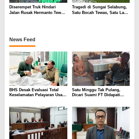
Diserempet Truk Hindari
Tragedi di Sungai Selabung,
Jalan Rusak Hermanto Tewas
Satu Bocah Tewas, Satu Lagi
di Tempat
Masih Dalam Pencarian
News Feed
BHS Desak Evaluasi Total
Satu Minggu Tak Pulang,
Keselamatan Pelayaran Usai
Dicari Suami FT Didapati
Kebakaran KM Mutiara
Dengan Lelaki Lain
Sentosa 2