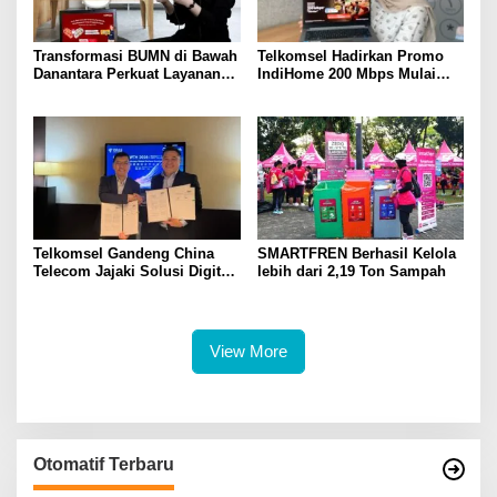
Transformasi BUMN di Bawah
Telkomsel Hadirkan Promo
Danantara Perkuat Layanan
IndiHome 200 Mbps Mulai
Publik, Telkomsel Tumbuh
Rp300 Ribu per Bulan untuk
Sehat di Semester I 2026
Pelanggan di Sumbagsel
Telkomsel Gandeng China
SMARTFREN Berhasil Kelola
Telecom Jajaki Solusi Digital
lebih dari 2,19 Ton Sampah
Terintegrasi Berbasis 5G, AI,
IoT, dan ICT
View More
Otomatif Terbaru