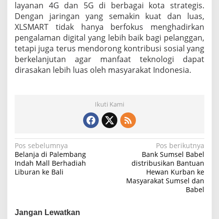
layanan 4G dan 5G di berbagai kota strategis.
Dengan jaringan yang semakin kuat dan luas,
XLSMART tidak hanya berfokus menghadirkan
pengalaman digital yang lebih baik bagi pelanggan,
tetapi juga terus mendorong kontribusi sosial yang
berkelanjutan agar manfaat teknologi dapat
dirasakan lebih luas oleh masyarakat Indonesia.
Ikuti Kami
N
Pos sebelumnya
Pos berikutnya
Belanja di Palembang
Bank Sumsel Babel
a
Indah Mall Berhadiah
distribusikan Bantuan
Liburan ke Bali
Hewan Kurban ke
v
Masyarakat Sumsel dan
i
Babel
g
Jangan Lewatkan
a