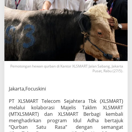
a
n
g
a
t
B
e
r
b
a
g
i
Pemotongan hewan qurban di Kantor XLSMART Jalan Sabang, Jakarta
m
Pusat, Rabu (27/5).
e
l
a
l
Jakarta,Focuskini
u
i
PT XLSMART Telecom Sejahtera Tbk (XLSMART)
P
melalui kolaborasi Majelis Taklim XLSMART
r
(MTXLSMART) dan XLSMART Berbagi kembali
o
g
menghadirkan program Idul Adha bertajuk
r
“Qurban Satu Rasa” dengan semangat
a