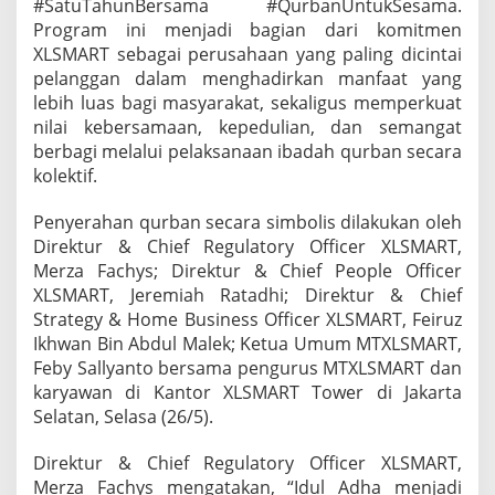
#SatuTahunBersama #QurbanUntukSesama.
m
Program ini menjadi bagian dari komitmen
“
XLSMART sebagai perusahaan yang paling dicintai
Q
u
pelanggan dalam menghadirkan manfaat yang
r
lebih luas bagi masyarakat, sekaligus memperkuat
b
nilai kebersamaan, kepedulian, dan semangat
a
berbagi melalui pelaksanaan ibadah qurban secara
n
S
kolektif.
a
t
Penyerahan qurban secara simbolis dilakukan oleh
u
Direktur & Chief Regulatory Officer XLSMART,
R
Merza Fachys; Direktur & Chief People Officer
a
s
XLSMART, Jeremiah Ratadhi; Direktur & Chief
a
Strategy & Home Business Officer XLSMART, Feiruz
”
Ikhwan Bin Abdul Malek; Ketua Umum MTXLSMART,
Feby Sallyanto bersama pengurus MTXLSMART dan
karyawan di Kantor XLSMART Tower di Jakarta
Selatan, Selasa (26/5).
Direktur & Chief Regulatory Officer XLSMART,
Merza Fachys mengatakan, “Idul Adha menjadi