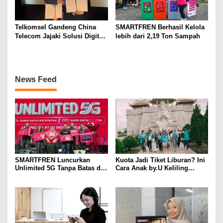
Telkomsel Gandeng China
SMARTFREN Berhasil Kelola
Telecom Jajaki Solusi Digital
lebih dari 2,19 Ton Sampah
Terintegrasi Berbasis 5G, AI,
IoT, dan ICT
News Feed
SMARTFREN Luncurkan
Kuota Jadi Tiket Liburan? Ini
Unlimited 5G Tanpa Batas di
Cara Anak by.U Keliling
Semarang
Destinasi Unik dengan Harga
Spesial