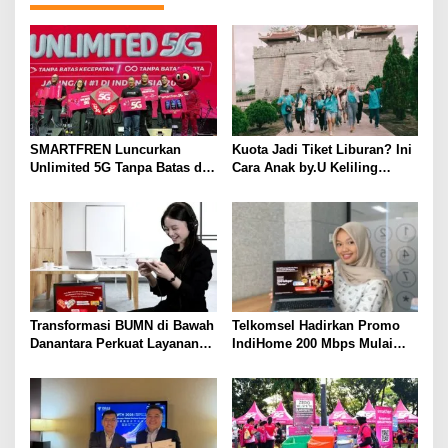
s
i
p
o
s
SMARTFREN Luncurkan
Kuota Jadi Tiket Liburan? Ini
Unlimited 5G Tanpa Batas di
Cara Anak by.U Keliling
Semarang
Destinasi Unik dengan Harga
Spesial
Transformasi BUMN di Bawah
Telkomsel Hadirkan Promo
Danantara Perkuat Layanan
IndiHome 200 Mbps Mulai
Publik, Telkomsel Tumbuh
Rp300 Ribu per Bulan untuk
Sehat di Semester I 2026
Pelanggan di Sumbagsel