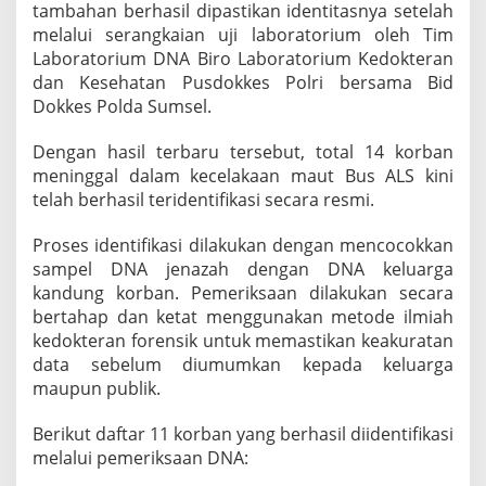
tambahan berhasil dipastikan identitasnya setelah
T
o
melalui serangkaian uji laboratorium oleh Tim
t
Laboratorium DNA Biro Laboratorium Kedokteran
a
dan Kesehatan Pusdokkes Polri bersama Bid
l
Dokkes Polda Sumsel.
1
4
J
Dengan hasil terbaru tersebut, total 14 korban
e
meninggal dalam kecelakaan maut Bus ALS kini
n
telah berhasil teridentifikasi secara resmi.
a
z
Proses identifikasi dilakukan dengan mencocokkan
a
h
sampel DNA jenazah dengan DNA keluarga
S
kandung korban. Pemeriksaan dilakukan secara
u
bertahap dan ketat menggunakan metode ilmiah
d
kedokteran forensik untuk memastikan keakuratan
a
data sebelum diumumkan kepada keluarga
h
T
maupun publik.
e
r
Berikut daftar 11 korban yang berhasil diidentifikasi
i
melalui pemeriksaan DNA:
d
e