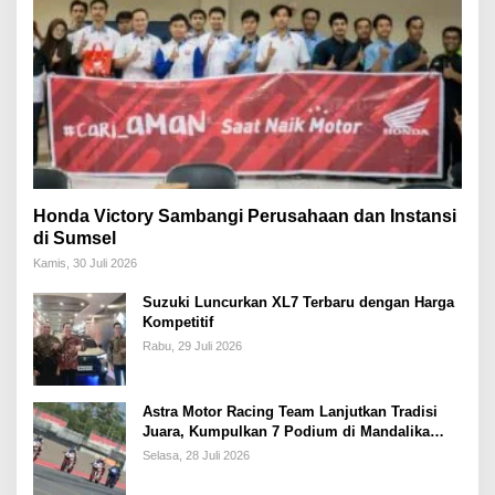
Honda Victory Sambangi Perusahaan dan Instansi
di Sumsel
Kamis, 30 Juli 2026
Suzuki Luncurkan XL7 Terbaru dengan Harga
Kompetitif
Rabu, 29 Juli 2026
Astra Motor Racing Team Lanjutkan Tradisi
Juara, Kumpulkan 7 Podium di Mandalika
Racing Series Putaran ke 3
Selasa, 28 Juli 2026