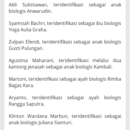
n
Aldi Sulistiawan, teridentifikasi sebagai anak
t
biologis Anwarudin.
i
f
Syamsiah Bachri, teridentifikasi sebagai ibu biologis
i
Yoga Aulia Graha.
k
a
s
Zulpan Efendi, teridentifikasi sebagai anak biologis
i
Gusti Pulungan.
Agustina Maharani, teridentifikasi melalui dua
kantong jenazah sebagai anak biologis Kambali.
Martoni, teridentifikasi sebagai ayah biologis Rimba
Bagas Kara.
Aryanto, teridentifikasi sebagai ayah biologis
Rangga Saputra.
Klinton Wardana Marbun, teridentifikasi sebagai
anak biologis Juliana Sianturi.