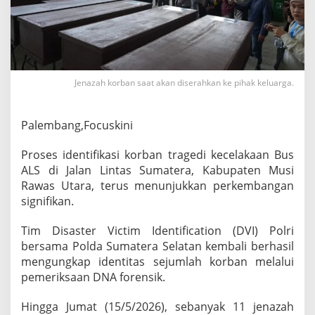
b
a
l
i
T
e
r
Jenazah korban saat akan diserahkan ke pihak keluarga.
u
n
g
Palembang,Focuskini
k
a
Proses identifikasi korban tragedi kecelakaan Bus
p
ALS di Jalan Lintas Sumatera, Kabupaten Musi
L
e
Rawas Utara, terus menunjukkan perkembangan
w
signifikan.
a
t
Tim Disaster Victim Identification (DVI) Polri
T
bersama Polda Sumatera Selatan kembali berhasil
e
s
mengungkap identitas sejumlah korban melalui
D
pemeriksaan DNA forensik.
N
A
Hingga Jumat (15/5/2026), sebanyak 11 jenazah
,