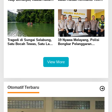
Soroti Dasar OTT hingga Izin
di Tempat
Penggeledahan
Tragedi di Sungai Selabung,
19 Nyawa Melayang, Polisi
Satu Bocah Tewas, Satu Lagi
Bongkar Pelanggaran
Masih Dalam Pencarian
Keselamatan di Balik Tragedi
ALS-Mobil Tangki
View More
Otomatif Terbaru