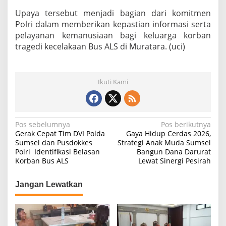
Upaya tersebut menjadi bagian dari komitmen
Polri dalam memberikan kepastian informasi serta
pelayanan kemanusiaan bagi keluarga korban
tragedi kecelakaan Bus ALS di Muratara. (uci)
Ikuti Kami
N
Pos sebelumnya
Pos berikutnya
Gerak Cepat Tim DVI Polda
Gaya Hidup Cerdas 2026,
a
Sumsel dan Pusdokkes
Strategi Anak Muda Sumsel
Polri Identifikasi Belasan
Bangun Dana Darurat
v
Korban Bus ALS
Lewat Sinergi Pesirah
i
g
Jangan Lewatkan
a
s