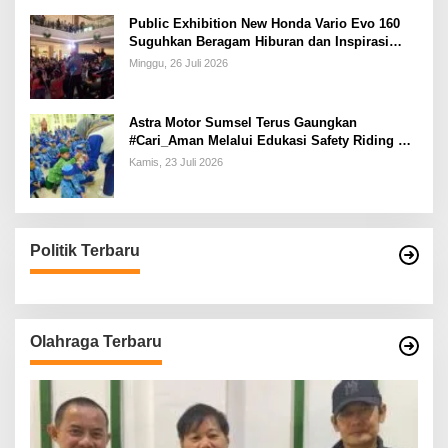
Public Exhibition New Honda Vario Evo 160
Suguhkan Beragam Hiburan dan Inspirasi
Modifikasi
Minggu, 26 Juli 2026
Astra Motor Sumsel Terus Gaungkan
#Cari_Aman Melalui Edukasi Safety Riding di
Sekolah
Kamis, 23 Juli 2026
Politik Terbaru
Olahraga Terbaru