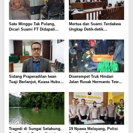
i
p
o
s
Satu Minggu Tak Pulang,
Mertua dan Suami Terdakwa
Dicari Suami FT Didapati
Ungkap Detik-detik
Dengan Lelaki Lain
Penusukan yang Tewaskan
Asep di Kertapati
Sidang Praperadilan Iwan
Diserempet Truk Hindari
Tuaji Berlanjut, Kuasa Hukum
Jalan Rusak Hermanto Tewas
Soroti Dasar OTT hingga Izin
di Tempat
Penggeledahan
Tragedi di Sungai Selabung,
19 Nyawa Melayang, Polisi