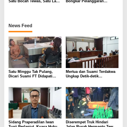
Satu Bocah Tewas, Satu Lagi
Bongkar Pelanggaran
Masih Dalam Pencarian
Keselamatan di Balik Tragedi
ALS-Mobil Tangki
News Feed
Satu Minggu Tak Pulang,
Mertua dan Suami Terdakwa
Dicari Suami FT Didapati
Ungkap Detik-detik
Dengan Lelaki Lain
Penusukan yang Tewaskan
Asep di Kertapati
Sidang Praperadilan Iwan
Diserempet Truk Hindari
Tuaji Berlanjut, Kuasa Hukum
Jalan Rusak Hermanto Tewas