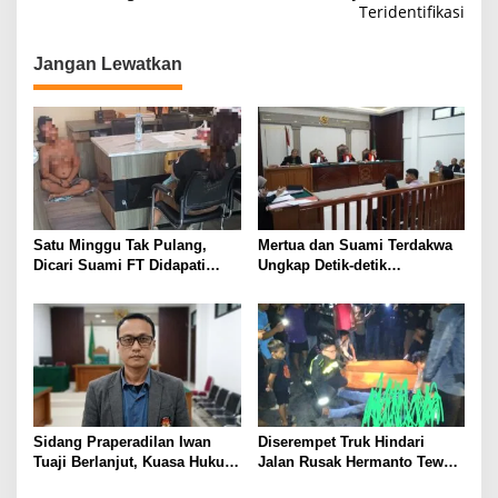
v
Teridentifikasi
i
g
Jangan Lewatkan
a
s
i
p
o
s
Satu Minggu Tak Pulang,
Mertua dan Suami Terdakwa
Dicari Suami FT Didapati
Ungkap Detik-detik
Dengan Lelaki Lain
Penusukan yang Tewaskan
Asep di Kertapati
Sidang Praperadilan Iwan
Diserempet Truk Hindari
Tuaji Berlanjut, Kuasa Hukum
Jalan Rusak Hermanto Tewas
Soroti Dasar OTT hingga Izin
di Tempat