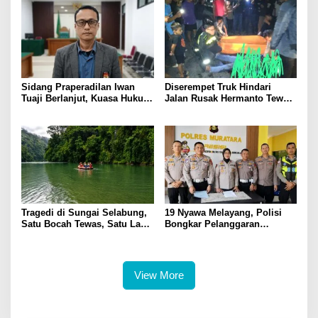
Sidang Praperadilan Iwan
Diserempet Truk Hindari
Tuaji Berlanjut, Kuasa Hukum
Jalan Rusak Hermanto Tewas
Soroti Dasar OTT hingga Izin
di Tempat
Penggeledahan
Tragedi di Sungai Selabung,
19 Nyawa Melayang, Polisi
Satu Bocah Tewas, Satu Lagi
Bongkar Pelanggaran
Masih Dalam Pencarian
Keselamatan di Balik Tragedi
ALS-Mobil Tangki
View More