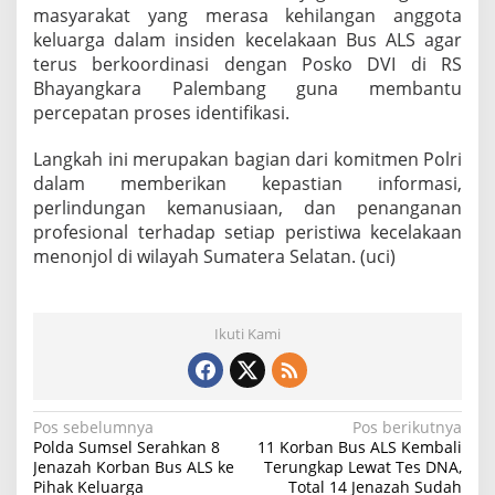
masyarakat yang merasa kehilangan anggota
keluarga dalam insiden kecelakaan Bus ALS agar
terus berkoordinasi dengan Posko DVI di RS
Bhayangkara Palembang guna membantu
percepatan proses identifikasi.
Langkah ini merupakan bagian dari komitmen Polri
dalam memberikan kepastian informasi,
perlindungan kemanusiaan, dan penanganan
profesional terhadap setiap peristiwa kecelakaan
menonjol di wilayah Sumatera Selatan. (uci)
Ikuti Kami
N
Pos sebelumnya
Pos berikutnya
Polda Sumsel Serahkan 8
11 Korban Bus ALS Kembali
a
Jenazah Korban Bus ALS ke
Terungkap Lewat Tes DNA,
Pihak Keluarga
Total 14 Jenazah Sudah