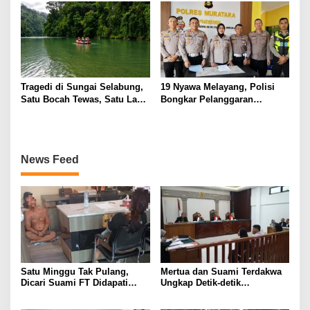
Penggeledahan
Tragedi di Sungai Selabung,
19 Nyawa Melayang, Polisi
Satu Bocah Tewas, Satu Lagi
Bongkar Pelanggaran
Masih Dalam Pencarian
Keselamatan di Balik Tragedi
ALS-Mobil Tangki
News Feed
Satu Minggu Tak Pulang,
Mertua dan Suami Terdakwa
Dicari Suami FT Didapati
Ungkap Detik-detik
Dengan Lelaki Lain
Penusukan yang Tewaskan
Asep di Kertapati