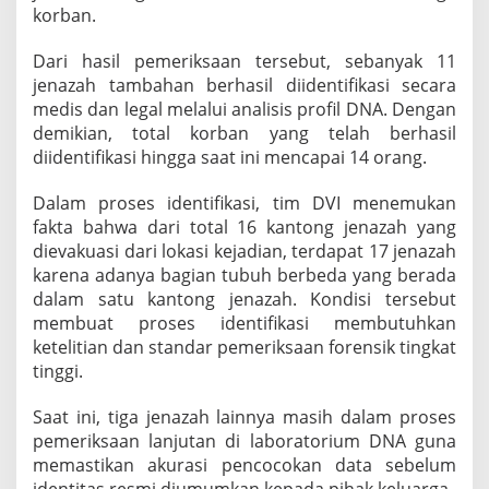
korban.
b
a
n
Dari hasil pemeriksaan tersebut, sebanyak 11
B
jenazah tambahan berhasil diidentifikasi secara
u
medis dan legal melalui analisis profil DNA. Dengan
s
demikian, total korban yang telah berhasil
A
L
diidentifikasi hingga saat ini mencapai 14 orang.
S
Dalam proses identifikasi, tim DVI menemukan
fakta bahwa dari total 16 kantong jenazah yang
dievakuasi dari lokasi kejadian, terdapat 17 jenazah
karena adanya bagian tubuh berbeda yang berada
dalam satu kantong jenazah. Kondisi tersebut
membuat proses identifikasi membutuhkan
ketelitian dan standar pemeriksaan forensik tingkat
tinggi.
Saat ini, tiga jenazah lainnya masih dalam proses
pemeriksaan lanjutan di laboratorium DNA guna
memastikan akurasi pencocokan data sebelum