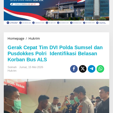
Homepage
/
Hukrim
G
e
Gerak Cepat Tim DVI Polda Sumsel dan
r
a
Pusdokkes Polri Identifikasi Belasan
k
Korban Bus ALS
C
e
Soimah
Jumat, 15 Mei 2026
p
Hukrim
a
t
T
i
m
D
V
I
P