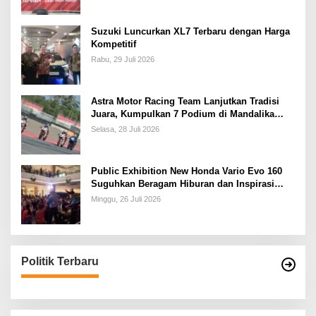
Suzuki Luncurkan XL7 Terbaru dengan Harga
Kompetitif
Rabu, 29 Juli 2026
Astra Motor Racing Team Lanjutkan Tradisi
Juara, Kumpulkan 7 Podium di Mandalika
Racing Series Putaran ke 3
Selasa, 28 Juli 2026
Public Exhibition New Honda Vario Evo 160
Suguhkan Beragam Hiburan dan Inspirasi
Modifikasi
Minggu, 26 Juli 2026
Politik Terbaru