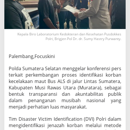
o
l
d
a
S
u
m
Kepala Biro Laboratorium Kedokteran dan Kesehatan Pusdokkes
Polri, Brigjen Pol Dr. dr. Sumy Hastry Purwanty.
s
e
l
d
Palembang,Focuskini
a
n
Polda Sumatera Selatan menggelar konferensi pers
P
terkait perkembangan proses identifikasi korban
u
kecelakaan maut Bus ALS di jalur Lintas Sumatera,
s
d
Kabupaten Musi Rawas Utara (Muratara), sebagai
o
bentuk transparansi dan akuntabilitas publik
k
dalam penanganan musibah nasional yang
k
menjadi perhatian luas masyarakat.
e
s
P
Tim Disaster Victim Identification (DVI) Polri dalam
o
mengidentifikasi jenazah korban melalui metode
l