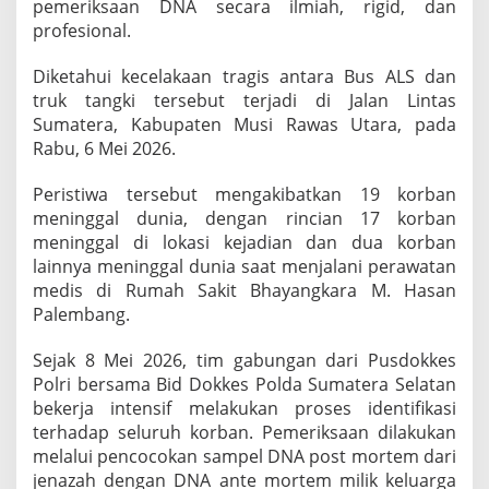
pemeriksaan DNA secara ilmiah, rigid, dan
r
profesional.
i
I
Diketahui kecelakaan tragis antara Bus ALS dan
d
truk tangki tersebut terjadi di Jalan Lintas
e
Sumatera, Kabupaten Musi Rawas Utara, pada
n
Rabu, 6 Mei 2026.
t
i
f
Peristiwa tersebut mengakibatkan 19 korban
i
meninggal dunia, dengan rincian 17 korban
k
meninggal di lokasi kejadian dan dua korban
a
lainnya meninggal dunia saat menjalani perawatan
s
i
medis di Rumah Sakit Bhayangkara M. Hasan
B
Palembang.
e
l
Sejak 8 Mei 2026, tim gabungan dari Pusdokkes
a
Polri bersama Bid Dokkes Polda Sumatera Selatan
s
a
bekerja intensif melakukan proses identifikasi
n
terhadap seluruh korban. Pemeriksaan dilakukan
K
melalui pencocokan sampel DNA post mortem dari
o
jenazah dengan DNA ante mortem milik keluarga
r