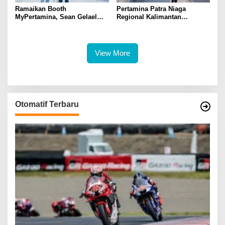
Ramaikan Booth
Pertamina Patra Niaga
MyPertamina, Sean Gelael
Regional Kalimantan
Berbagi Pengalaman Dunia
Sampaikan Duka Cita Atas
Balap ke Pengunjung GIIAS
Insiden Tanah Bumbu,
2026
Pastikan Mobil Tangki Tidak
Terdaftar sebagai Armada
View More
Operasional
Otomatif Terbaru