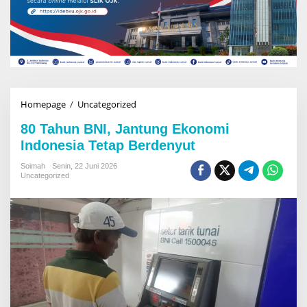
Homepage
/
Uncategorized
8
0
80 Tahun BNI, Jantung Ekonomi
T
a
Indonesia Tetap Berdenyut
h
u
Soimah
Senin, 22 Juni 2026
Uncategorized
n
B
N
I
,
J
a
n
t
u
n