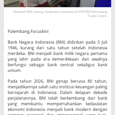
g
E
Nasabah BNI sedang melakukan transaksi di ATM BNI Palembang
k
Trade Centre.
o
n
o
m
Palembang,Focuskini
i
I
Bank Negara Indonesia (BNI) didirikan pada 5 Juli
n
1946, kurang dari satu tahun setelah Indonesia
d
merdeka. BNI menjadi bank milik negara pertama
o
n
yang lahir pada era kemerdekaan dan awalnya
e
berfungsi sebagai bank sentral sekaligus bank
s
umum.
i
a
Pada tahun 2026, BNI genap berusia 80 tahun,
T
e
menjadikannya salah satu institusi keuangan paling
t
bersejarah di Indonesia. Dalam delapan dekade
a
perjalanannya, BNI telah berkembang dari bank
p
yang membantu mempertahankan kedaulatan
B
ekonomi Indonesia menjadi bank modern dengan
e
r
jaringan nasional dan internasional yang luas,