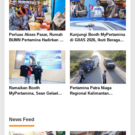
Wisatawan
Perluas Akses Pasar, Rumah
Kunjungi Booth MyPertamina
BUMN Pertamina Hadirkan 13
di GIIAS 2026, Ikuti Beragam
UMKM di Jambore Provinsi
Aktivitas dan Dapatkan
Sulawesi Tengah
Hadiahnya
Ramaikan Booth
Pertamina Patra Niaga
MyPertamina, Sean Gelael
Regional Kalimantan
Berbagi Pengalaman Dunia
Sampaikan Duka Cita Atas
Balap ke Pengunjung GIIAS
Insiden Tanah Bumbu,
2026
Pastikan Mobil Tangki Tidak
Terdaftar sebagai Armada
News Feed
Operasional