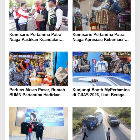
Komisaris Pertamina Patra
Komisaris Pertamina Patra
Niaga Pastikan Keandalan
Niaga Apresiasi Keberhasilan
Energi di Bali, Dukung
UMKM Binaan Tampil di IFW
Mobilitas Masyarakat &
2026
Wisatawan
Perluas Akses Pasar, Rumah
Kunjungi Booth MyPertamina
BUMN Pertamina Hadirkan 13
di GIIAS 2026, Ikuti Beragam
UMKM di Jambore Provinsi
Aktivitas dan Dapatkan
Sulawesi Tengah
Hadiahnya