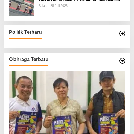
Racing Series Putaran ke 3
Selasa, 28 Juli 2026
Politik Terbaru
Olahraga Terbaru