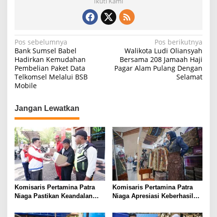
Ikuti Kami
N
Pos sebelumnya
Pos berikutnya
Bank Sumsel Babel
Walikota Ludi Oliansyah
a
Hadirkan Kemudahan
Bersama 208 Jamaah Haji
Pembelian Paket Data
Pagar Alam Pulang Dengan
v
Telkomsel Melalui BSB
Selamat
i
Mobile
g
Jangan Lewatkan
a
s
i
p
o
s
Komisaris Pertamina Patra
Komisaris Pertamina Patra
Niaga Pastikan Keandalan
Niaga Apresiasi Keberhasilan
Energi di Bali, Dukung
UMKM Binaan Tampil di IFW
Mobilitas Masyarakat &
2026