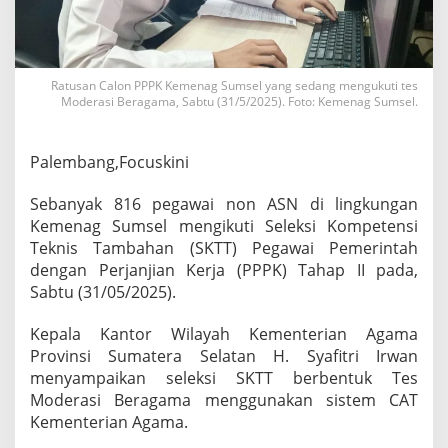
a
g
S
u
m
Ratusan Calon PPPK Kemenag Sumsel yang sedang mengukuti tes
s
Moderasi Beragama, Sabtu (31/5/2025). Foto: Kemenag Sumsel.
e
l
I
Palembang,Focuskini
k
u
Sebanyak 816 pegawai non ASN di lingkungan
t
Kemenag Sumsel mengikuti Seleksi Kompetensi
i
T
Teknis Tambahan (SKTT) Pegawai Pemerintah
e
dengan Perjanjian Kerja (PPPK) Tahap II pada,
s
Sabtu (31/05/2025).
M
o
Kepala Kantor Wilayah Kementerian Agama
d
e
Provinsi Sumatera Selatan H. Syafitri Irwan
r
menyampaikan seleksi SKTT berbentuk Tes
a
Moderasi Beragama menggunakan sistem CAT
s
Kementerian Agama.
i
B