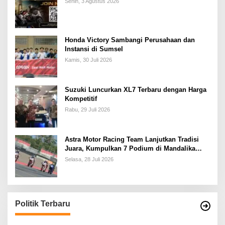
Senin, 3 Agustus 2026
Honda Victory Sambangi Perusahaan dan
Instansi di Sumsel
Kamis, 30 Juli 2026
Suzuki Luncurkan XL7 Terbaru dengan Harga
Kompetitif
Rabu, 29 Juli 2026
Astra Motor Racing Team Lanjutkan Tradisi
Juara, Kumpulkan 7 Podium di Mandalika
Racing Series Putaran ke 3
Selasa, 28 Juli 2026
Politik Terbaru