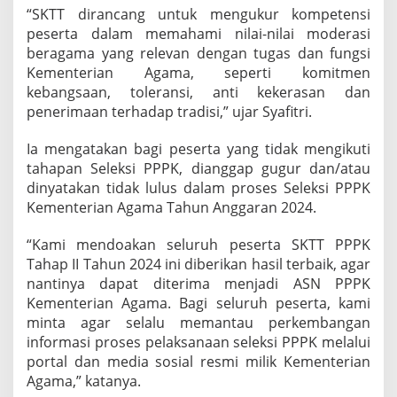
e
“SKTT dirancang untuk mengukur kompetensi
r
peserta dalam memahami nilai-nilai moderasi
a
beragama yang relevan dengan tugas dan fungsi
g
Kementerian Agama, seperti komitmen
a
kebangsaan, toleransi, anti kekerasan dan
m
a
penerimaan terhadap tradisi,” ujar Syafitri.
Ia mengatakan bagi peserta yang tidak mengikuti
tahapan Seleksi PPPK, dianggap gugur dan/atau
dinyatakan tidak lulus dalam proses Seleksi PPPK
Kementerian Agama Tahun Anggaran 2024.
“Kami mendoakan seluruh peserta SKTT PPPK
Tahap II Tahun 2024 ini diberikan hasil terbaik, agar
nantinya dapat diterima menjadi ASN PPPK
Kementerian Agama. Bagi seluruh peserta, kami
minta agar selalu memantau perkembangan
informasi proses pelaksanaan seleksi PPPK melalui
portal dan media sosial resmi milik Kementerian
Agama,” katanya.