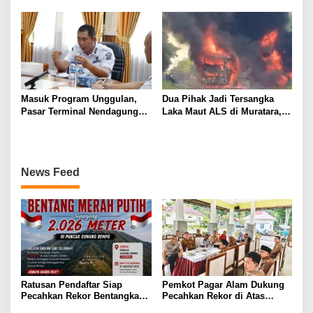
Waspadai Penurunan Kualitas
Bank Sumsel Babel Dukung
Udara Malam Hari
Akselerasi Perekonomian
Kabupaten Lahat
Masuk Program Unggulan,
Dua Pihak Jadi Tersangka
Pasar Terminal Nendagung
Laka Maut ALS di Muratara,
Ditata Ulang, Wako Ludi: Ini
Polisi Dalami Peran dan
Demi Kebaikan Bersama
Unsur Pidana
News Feed
Ratusan Pendaftar Siap
Pemkot Pagar Alam Dukung
Pecahkan Rekor Bentangkan
Pecahkan Rekor di Atas
2026 Meter Sang Saka di Atap
Awan! Bentang Bendera 2026