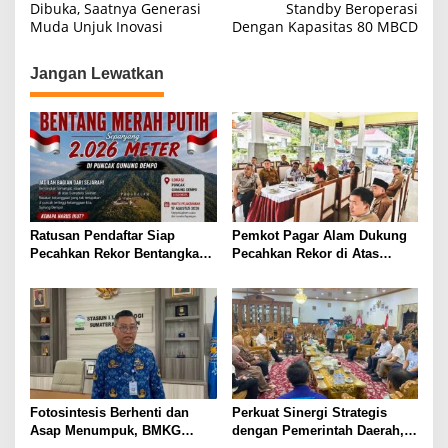
Dibuka, Saatnya Generasi
Standby Beroperasi
v
Muda Unjuk Inovasi
Dengan Kapasitas 80 MBCD
i
g
Jangan Lewatkan
a
s
i
p
o
s
Ratusan Pendaftar Siap
Pemkot Pagar Alam Dukung
Pecahkan Rekor Bentangkan
Pecahkan Rekor di Atas
2026 Meter Sang Saka di Atap
Awan! Bentang Bendera 2026
Dempo
Meter di Puncak Dempo
Fotosintesis Berhenti dan
Perkuat Sinergi Strategis
Asap Menumpuk, BMKG
dengan Pemerintah Daerah,