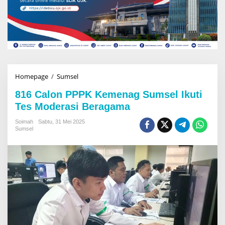
Homepage
/
Sumsel
8
1
816 Calon PPPK Kemenag Sumsel Ikuti
6
C
Tes Moderasi Beragama
a
l
Soimah
Sabtu, 31 Mei 2025
Sumsel
o
n
P
P
P
K
K
e
m
e
n