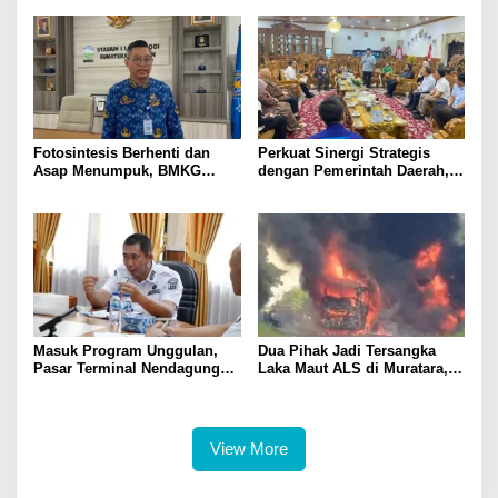
Dempo
Meter di Puncak Dempo
Fotosintesis Berhenti dan
Perkuat Sinergi Strategis
Asap Menumpuk, BMKG
dengan Pemerintah Daerah,
Waspadai Penurunan Kualitas
Bank Sumsel Babel Dukung
Udara Malam Hari
Akselerasi Perekonomian
Kabupaten Lahat
Masuk Program Unggulan,
Dua Pihak Jadi Tersangka
Pasar Terminal Nendagung
Laka Maut ALS di Muratara,
Ditata Ulang, Wako Ludi: Ini
Polisi Dalami Peran dan
Demi Kebaikan Bersama
Unsur Pidana
View More